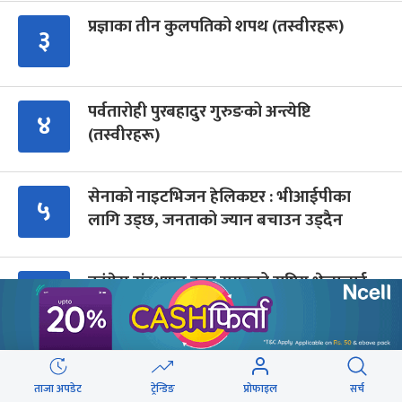
प्रज्ञाका तीन कुलपतिको शपथ (तस्वीरहरू)
३
पर्वतारोही पुरबहादुर गुरुङको अन्त्येष्टि
४
(तस्वीरहरू)
सेनाको नाइटभिजन हेलिकप्टर : भीआईपीका
५
लागि उड्छ, जनताको ज्यान बचाउन उड्दैन
कांग्रेस संस्थापन इतर समूहको राष्ट्रिय भेलालाई
६
देउवाले सम्बोधन गर्ने
प्रधानमन्त्री बालेनले ल्याएको विधेयक संसदीय
७
समितिबाट जस्ताको तस्तै सदर
ताजा अपडेट
ट्रेन्डिङ
प्रोफाइल
सर्च