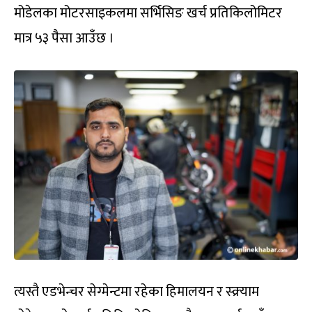
मोडेलका मोटरसाइकलमा सर्भिसिङ खर्च प्रतिकिलोमिटर
मात्र ५३ पैसा आउँछ ।
त्यस्तै एडभेन्चर सेग्मेन्टमा रहेका हिमालयन र स्क्र्याम