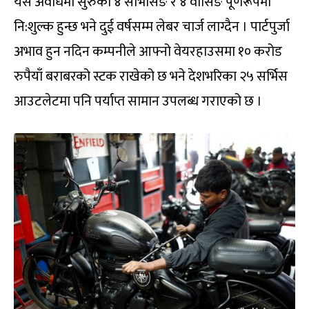
यस अवधिमा सुरुका ४ सर्भिसिङ र ४ वासिङ पूर्णरूपमा
नि:शुल्क हुन्छ भने दुई वर्षसम्म लेबर चार्ज लाग्दैन । पार्टपुर्जा
अभाव हुन नदिन कम्पनीले आफ्नो वेयरहाउसमा १० करोड
रुपैयाँ बराबरको स्टक राखेको छ भने देशभरिका २५ सर्भिस
आउटलेटमा पनि पर्याप्त सामान उपलब्ध गराएको छ ।