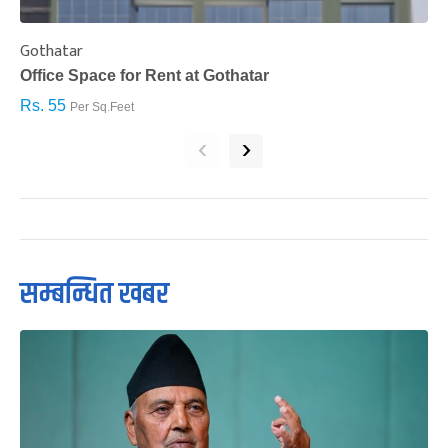
Gothatar
S
Office Space for Rent at Gothatar
H
Rs. 55
R
Per Sq.Feet
‹
›
सम्बन्धित खबर