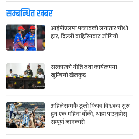
सम्बन्धित खबर
फागुपूर्णिमा
७ महिना बाँकी
८
-
चैत्र ८, २०८३
Mar 22, 2027
सोम
आईपीएलमा पन्जाबको लगातार चौथो
हार, दिल्ली बाहिरिनबाट जोगियो
सरकारको नीति तथा कार्यक्रममा
खुम्चियो खेलकुद
अहिलेसम्मकै ठूलो फिफा विश्वकप सुरु
हुन एक महिना बाँकी, थाहा पाउनुहोस्
सम्पूर्ण जानकारी