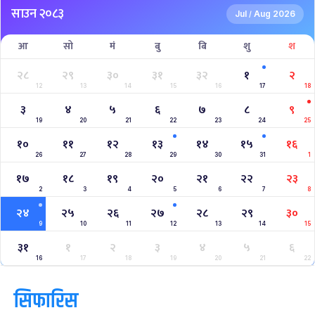
साउन २०८३
Jul
Aug 2026
/
आ
सो
मं
बु
बि
शु
श
२८
२९
३०
३१
३२
१
२
12
13
14
15
16
17
18
३
४
५
६
७
८
९
19
20
21
22
23
24
25
१०
११
१२
१३
१४
१५
१६
26
27
28
29
30
31
1
१७
१८
१९
२०
२१
२२
२३
2
3
4
5
6
7
8
२४
२५
२६
२७
२८
२९
३०
9
10
11
12
13
14
15
३१
१
२
३
४
५
६
16
17
18
19
20
21
22
सिफारिस