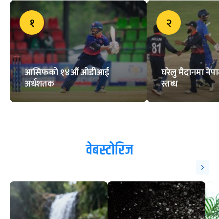
१
२
आसिफको १४औं ओडीआई
घरेलु मैदानमा नेप
अर्धशतक
स्तब्ध
वेबस्टोरिज