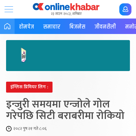
२३ साउन २०८३, शनिबार
होमपेज
समाचार
बिजनेस
जीवनशैली
मनोर
इंग्लिस प्रिमियर लिग :
इन्जुरी समयमा एन्जोले गोल
गरेपछि सिटी बराबरीमा रोकियो
२०८२ पुष २१ गते ८:०६