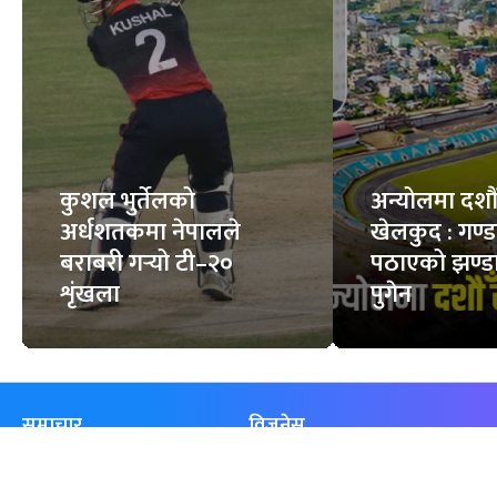
कुशल भुर्तेलको
अन्योलमा दशौँ र
अर्धशतकमा नेपालले
खेलकुद : गण्
बराबरी गर्‍यो टी–२०
पठाएको झण्डा
शृंखला
पुगेन
समाचार
विजनेस
समाज
बजार