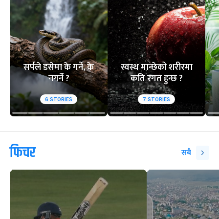
सर्पले डसेमा के गर्ने, के
स्वस्थ मान्छेको शरीरमा
नगर्ने ?
कति रगत हुन्छ ?
6
STORIES
7
STORIES
फिचर
सबै