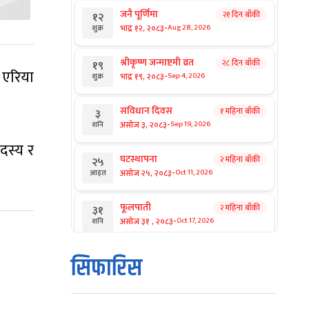
जनै पूर्णिमा
२१ दिन बाँकी
१२
-
भाद्र १२, २०८३
Aug 28, 2026
शुक्र
श्रीकृष्ण जन्माष्टमी व्रत
२८ दिन बाँकी
१९
 एरिया
-
भाद्र १९, २०८३
Sep 4, 2026
शुक्र
संविधान दिवस
१ महिना बाँकी
३
-
असोज ३, २०८३
Sep 19, 2026
शनि
दस्य र
घटस्थापना
२ महिना बाँकी
२५
-
असोज २५, २०८३
Oct 11, 2026
आइत
फूलपाती
२ महिना बाँकी
३१
-
असोज ३१ , २०८३
Oct 17, 2026
शनि
कार्तिक सङ्क्रान्ति
२ महिना बाँकी
१
सिफारिस
-
कार्तिक १, २०८३
Oct 18, 2026
आइत
महानवमी
२ महिना बाँकी
३