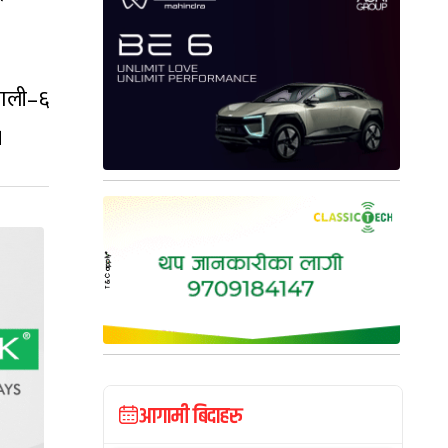
लाली–६
।
आगामी बिदाहरु