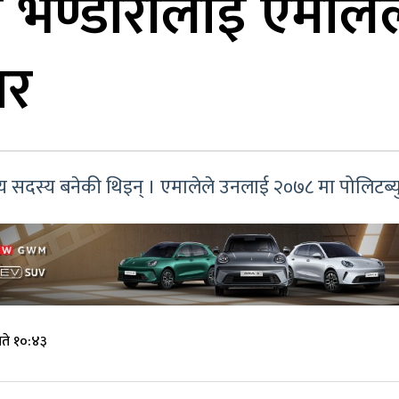
 भण्डारीलाई एमालेले 
ार
्रीय सदस्य बनेकी थिइन् । एमालेले उनलाई २०७८ मा पोलिटब्
गते १०:४३