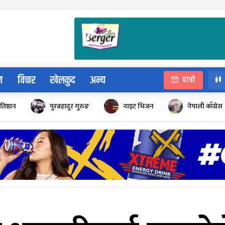
न
विचार
खेलकुद
अन्य
पात्रो
रतिष्ठान
पुरबहादुर गुरुङ
नाइट भिजन
नेपाली काँग्रेस