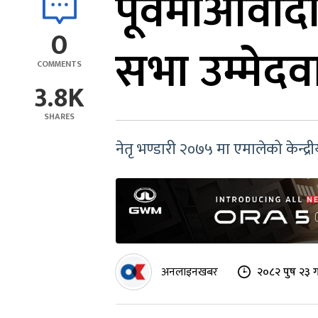
पूर्वमाओवादी
0
सभा उम्मेदव
COMMENTS
3.8K
SHARES
नेतृ भण्डारी २०७५ मा एमालेको केन्द
अनलाइनखबर
२०८२ पुष २३ 