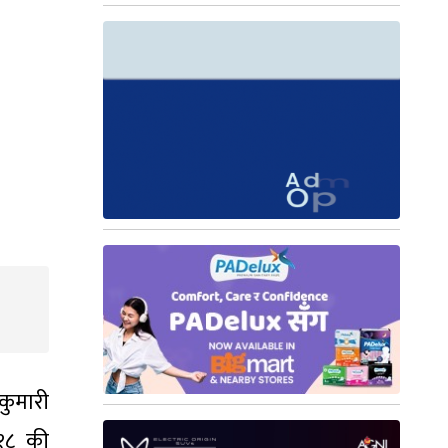
कुमारी
–१८ की