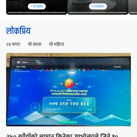
7
STORIES
6
STORIES
लोकप्रिय
२४ घण्टा
यो साता
यो महिना
२५० रुपैयाँको सामान किनेका उपभोक्ताले जिते १०