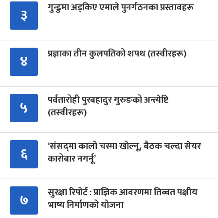
गुन्डुमा अड्किए एमाले पुनर्गठनका प्रस्तावहरू
३
प्रज्ञाका तीन कुलपतिको शपथ (तस्वीरहरू)
४
पर्वतारोही पुरबहादुर गुरुङको अन्त्येष्टि
५
(तस्वीरहरू)
‘संसद्‍मा कालो चस्मा खोल्नू, बैठक चल्दा सेयर
६
कारोबार नगर्नू’
सुरक्षा रिपोर्ट : प्राज्ञिक आवरणमा तिब्बत पक्षीय
७
भाष्य निर्माणको योजना