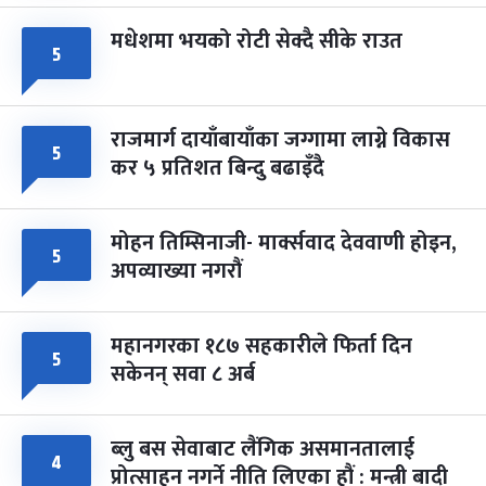
मधेशमा भयको रोटी सेक्दै सीके राउत
५
राजमार्ग दायाँबायाँका जग्गामा लाग्ने विकास
५
कर ५ प्रतिशत बिन्दु बढाइँदै
मोहन तिम्सिनाजी- मार्क्सवाद देववाणी होइन,
५
अपव्याख्या नगरौं
महानगरका १८७ सहकारीले फिर्ता दिन
५
सकेनन् सवा ८ अर्ब
ब्लु बस सेवाबाट लैंगिक असमानतालाई
४
प्रोत्साहन नगर्ने नीति लिएका हौं : मन्त्री बादी