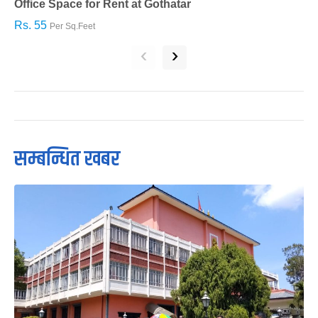
Office Space for Rent at Gothatar
H
Rs. 55
R
Per Sq.Feet
‹
›
सम्बन्धित खबर