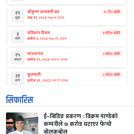
श्रीकृष्ण जन्माष्टमी व्रत
२८ दिन बाँकी
१९
-
भाद्र १९, २०८३
Sep 4, 2026
शुक्र
संविधान दिवस
१ महिना बाँकी
३
-
असोज ३, २०८३
Sep 19, 2026
शनि
घटस्थापना
२ महिना बाँकी
२५
-
असोज २५, २०८३
Oct 11, 2026
आइत
फूलपाती
२ महिना बाँकी
३१
-
असोज ३१ , २०८३
Oct 17, 2026
शनि
कार्तिक सङ्क्रान्ति
२ महिना बाँकी
१
सिफारिस
-
कार्तिक १, २०८३
Oct 18, 2026
आइत
ई–बिडिङ प्रकरण : विक्रम पाण्डेको
महानवमी
२ महिना बाँकी
३
-
कम्पनीले ७ करोड घटाएर फेर्‍यो
कार्तिक ३, २०८३
Oct 20, 2026
मंगल
बोलकबोल