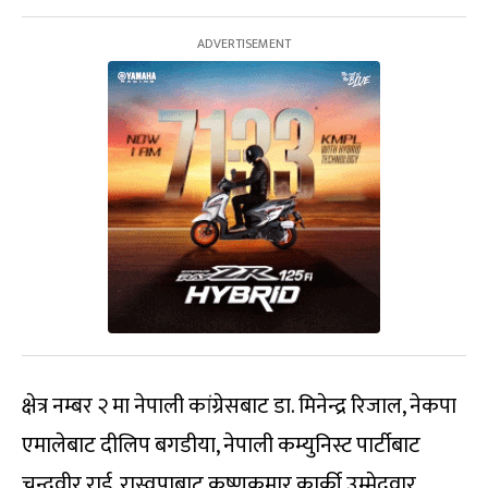
क्षेत्र नम्बर २ मा नेपाली कांग्रेसबाट डा. मिनेन्द्र रिजाल, नेकपा
एमालेबाट दीलिप बगडीया, नेपाली कम्युनिस्ट पार्टीबाट
चन्द्रवीर राई, रास्वपाबाट कृष्णकुमार कार्की उम्मेदवार