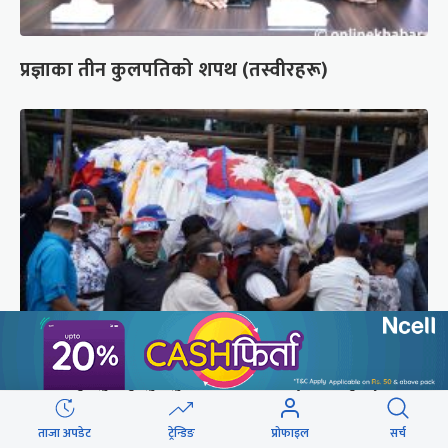
प्रज्ञाका तीन कुलपतिको शपथ (तस्वीरहरू)
पर्वतारोही पुरबहादुर गुरुङको अन्त्येष्टि (तस्वीरहरू)
ताजा अपडेट
ट्रेन्डिङ
प्रोफाइल
सर्च