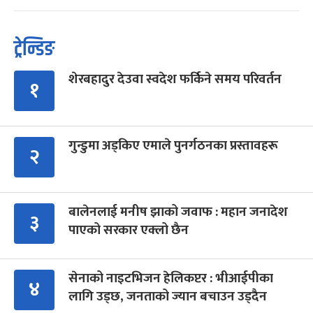
ट्रेन्डिङ
शेरबहादुर देउवा स्वदेश फर्किने समय परिवर्तन
१
गुन्डुमा अड्किए एमाले पुनर्गठनका प्रस्तावहरू
२
बालेनलाई मनीष झाको जवाफ : महान जनादेश
३
पाएको सरकार एक्लो छैन
सेनाको नाइटभिजन हेलिकप्टर : भीआईपीका
४
लागि उड्छ, जनताको ज्यान बचाउन उड्दैन