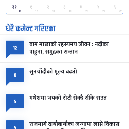
ग्याल्पो ल्होसार
७ महिना बाँकी
२५
३१
१
२
३
४
५
६
-
फाल्गुन २५, २०८३
Mar 9, 2027
मंगल
16
17
18
19
20
21
22
धेरै कमेन्ट गरिएका
पूर्णिमा व्रत
७ महिना बाँकी
७
-
चैत्र ७, २०८३
Mar 21, 2027
आइत
बाम माछाको रहस्यमय जीवन : नदीका
फागुपूर्णिमा
७ महिना बाँकी
८
१२
पाहुना, समुद्रका सन्तान
-
चैत्र ८, २०८३
Mar 22, 2027
सोम
सुनचाँदीको मूल्य बढ्यो
८
मधेशमा भयको रोटी सेक्दै सीके राउत
५
राजमार्ग दायाँबायाँका जग्गामा लाग्ने विकास
५