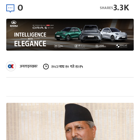
0
3.3K
SHARES
अनलाइनखबर
२०८२ माघ १० गते १२:१५