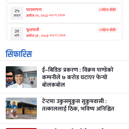
घटस्थापना
२ महिना बाँकी
२५
-
असोज २५, २०८३
Oct 11, 2026
आइत
फूलपाती
२ महिना बाँकी
३१
-
असोज ३१ , २०८३
Oct 17, 2026
शनि
कार्तिक सङ्क्रान्ति
२ महिना बाँकी
१
सिफारिस
-
कार्तिक १, २०८३
Oct 18, 2026
आइत
ई–बिडिङ प्रकरण : विक्रम पाण्डेको
महानवमी
२ महिना बाँकी
३
-
कम्पनीले ७ करोड घटाएर फेर्‍यो
कार्तिक ३, २०८३
Oct 20, 2026
मंगल
बोलकबोल
विजयादशमी
२ महिना बाँकी
४
-
कार्तिक ४, २०८३
Oct 21, 2026
बुध
टेन्टमा उकुसमुकुस सुकुमवासी :
तत्काललाई ठिक, भविष्य अनिश्चित
पापा‌ङ्कुशा एकादशी व्रत
२ महिना बाँकी
५
-
कार्तिक ५, २०८३
Oct 22, 2026
बिहि