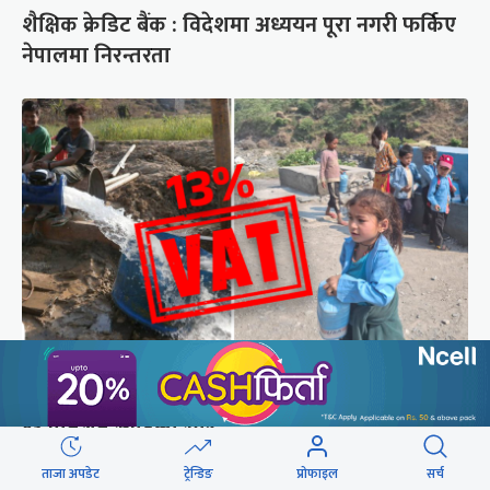
शैक्षिक क्रेडिट बैंक : विदेशमा अध्ययन पूरा नगरी फर्किए
नेपालमा निरन्तरता
सिँचाइ र खानेपानी : विद्युत् महसुलमा सहुलियत दर, तर
१३ प्रतिशत भ्याटको भार
ताजा अपडेट
ट्रेन्डिङ
प्रोफाइल
सर्च