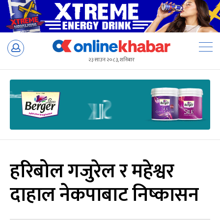
Skip
to
२३ साउन २०८३, शनिबार
content
हरिबोल गजुरेल र महेश्वर
दाहाल नेकपाबाट निष्कासन