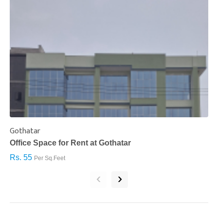
Gothatar
S
Office Space for Rent at Gothatar
H
Rs. 55
R
Per Sq.Feet
‹
›