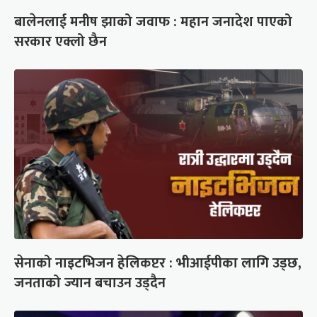
बालेनलाई मनीष झाको जवाफ : महान जनादेश पाएको
सरकार एक्लो छैन
सेनाको नाइटभिजन हेलिकप्टर : भीआईपीका लागि उड्छ,
जनताको ज्यान बचाउन उड्दैन