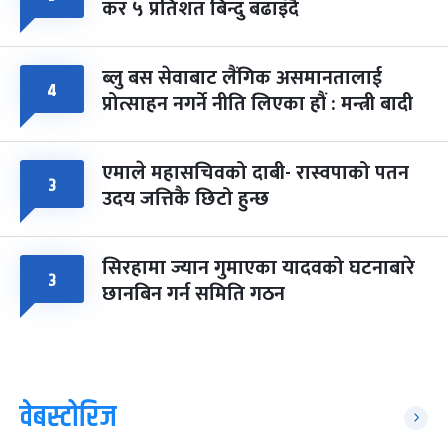
कर ५ प्रतिशत बिन्दु बढाइँदै
ब्लु बस सेवाबाट लैंगिक असमानतालाई
४
प्रोत्साहन नगर्ने नीति लिएका हौं : मन्त्री बादी
एमाले महासचिवको दाबी- रास्वपाको पतन
३
उदय जत्तिकै छिटो हुन्छ
सिरहामा ज्यान गुमाएका यादवको घटनाबारे
३
छानबिन गर्न समिति गठन
वेबस्टोरिज