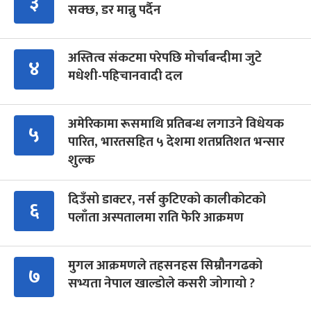
३
सक्छ, डर मान्नु पर्दैन
अस्तित्व संकटमा परेपछि मोर्चाबन्दीमा जुटे
४
मधेशी-पहिचानवादी दल
अमेरिकामा रूसमाथि प्रतिबन्ध लगाउने विधेयक
५
पारित, भारतसहित ५ देशमा शतप्रतिशत भन्सार
शुल्क
दिउँसो डाक्टर, नर्स कुटिएको कालीकोटको
६
पलाँता अस्पतालमा राति फेरि आक्रमण
मुगल आक्रमणले तहसनहस सिम्रौनगढको
७
सभ्यता नेपाल खाल्डोले कसरी जोगायो ?