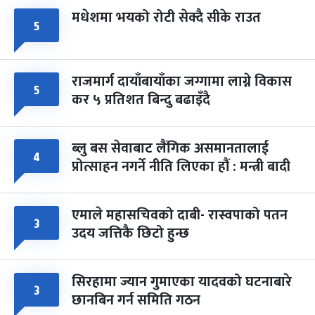
मधेशमा भयको रोटी सेक्दै सीके राउत
५
राजमार्ग दायाँबायाँका जग्गामा लाग्ने विकास
५
कर ५ प्रतिशत बिन्दु बढाइँदै
ब्लु बस सेवाबाट लैंगिक असमानतालाई
४
प्रोत्साहन नगर्ने नीति लिएका हौं : मन्त्री बादी
एमाले महासचिवको दाबी- रास्वपाको पतन
३
उदय जत्तिकै छिटो हुन्छ
सिरहामा ज्यान गुमाएका यादवको घटनाबारे
३
छानबिन गर्न समिति गठन