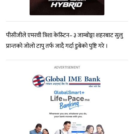
पीसीजीले एमरवी त्रिशा केस्र्टिन– ३ जाम्बोङ्गा शहरबाट सुलु
प्रान्तको जोलो टापु तर्फ जादै गर्दा डुबेको पुष्टि गरे ।