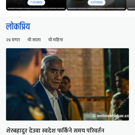
7
STORIES
6
STORIES
लोकप्रिय
२४ घण्टा
यो साता
यो महिना
शेरबहादुर देउवा स्वदेश फर्किने समय परिवर्तन