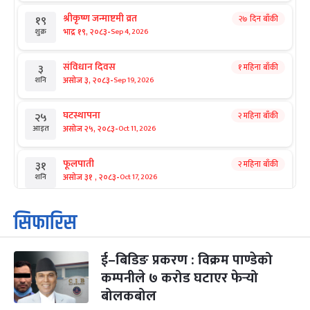
श्रीकृष्ण जन्माष्टमी व्रत
२७ दिन बाँकी
१९
-
भाद्र १९, २०८३
Sep 4, 2026
शुक्र
संविधान दिवस
१ महिना बाँकी
३
-
असोज ३, २०८३
Sep 19, 2026
शनि
घटस्थापना
२ महिना बाँकी
२५
-
असोज २५, २०८३
Oct 11, 2026
आइत
फूलपाती
२ महिना बाँकी
३१
-
असोज ३१ , २०८३
Oct 17, 2026
शनि
कार्तिक सङ्क्रान्ति
२ महिना बाँकी
१
सिफारिस
-
कार्तिक १, २०८३
Oct 18, 2026
आइत
ई–बिडिङ प्रकरण : विक्रम पाण्डेको
महानवमी
२ महिना बाँकी
३
-
कम्पनीले ७ करोड घटाएर फेर्‍यो
कार्तिक ३, २०८३
Oct 20, 2026
मंगल
बोलकबोल
विजयादशमी
२ महिना बाँकी