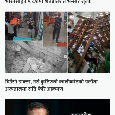
भारतसहित ५ देशमा शतप्रतिशत भन्सार शुल्क
दिउँसो डाक्टर, नर्स कुटिएको कालीकोटको पलाँता
अस्पतालमा राति फेरि आक्रमण