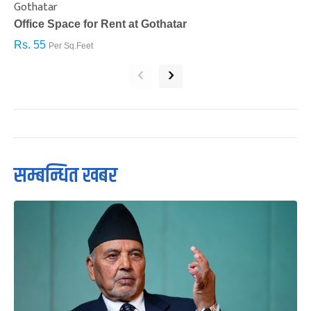
Gothatar
S
Office Space for Rent at Gothatar
H
Rs. 55
R
Per Sq.Feet
‹
›
सम्बन्धित खबर