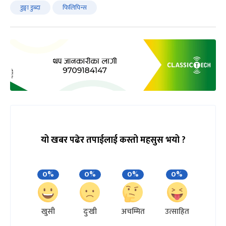
डुङ्गा डुब्दा
फिलिपिन्स
यो खबर पढेर तपाईलाई कस्तो महसुस भयो ?
0%
0%
0%
0%
खुसी
दुःखी
अचम्मित
उत्साहित