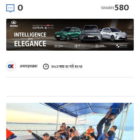
0
580
SHARES
अनलाइनखबर
२०८२ माघ १२ गते १२:५९