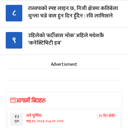
रास्वपाको स्पष्ट लाइन छ, निजी क्षेत्रमा कतिबेला
८
थुन्ला भन्ने त्रास हुन दिन हुँदैन : रवि लामिछाने
उहिलेको ‘बर्दीबास चोक’ अहिले मधेशकै
९
‘कनेक्टिभिटी हब’
Advertisment
आगामी बिदाहरु
जनै पूर्णिमा
२० दिन बाँकी
१२
-
भाद्र १२, २०८३
Aug 28, 2026
शुक्र