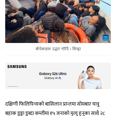
बाँचेकाहरू उद्धार गरिँदै । सिन्ह्वा
दक्षिणी फिलिपिन्सको बासिलान प्रान्तमा सोमबार यात्रु
बहाक डुङ्गा डुब्दा कम्तीमा १५ जनाको मृत्यु हुनुका साथै २८