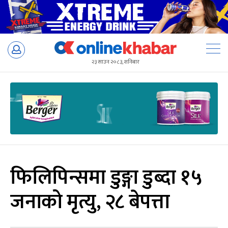
Skip
to
२३ साउन २०८३, शनिबार
content
फिलिपिन्समा डुङ्गा डुब्दा १५
जनाको मृत्यु, २८ बेपत्ता