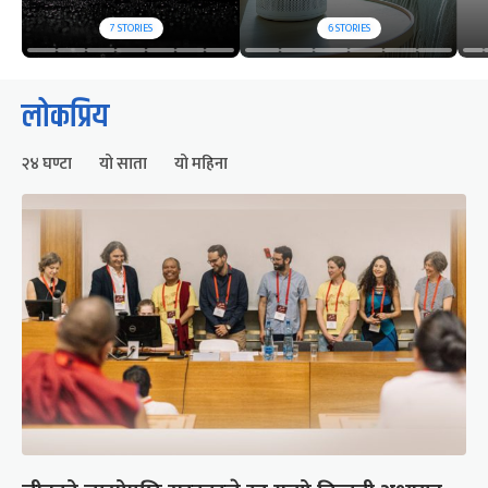
7
STORIES
6
STORIES
लोकप्रिय
२४ घण्टा
यो साता
यो महिना