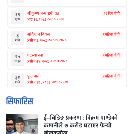
श्रीकृष्ण जन्माष्टमी व्रत
२९ दिन बाँकी
१९
-
भाद्र १९, २०८३
Sep 4, 2026
शुक्र
संविधान दिवस
१ महिना बाँकी
३
-
असोज ३, २०८३
Sep 19, 2026
शनि
घटस्थापना
२ महिना बाँकी
२५
-
असोज २५, २०८३
Oct 11, 2026
आइत
फूलपाती
२ महिना बाँकी
३१
-
असोज ३१ , २०८३
Oct 17, 2026
शनि
कार्तिक सङ्क्रान्ति
२ महिना बाँकी
१
सिफारिस
-
कार्तिक १, २०८३
Oct 18, 2026
आइत
ई–बिडिङ प्रकरण : विक्रम पाण्डेको
महानवमी
२ महिना बाँकी
३
-
कम्पनीले ७ करोड घटाएर फेर्‍यो
कार्तिक ३, २०८३
Oct 20, 2026
मंगल
बोलकबोल