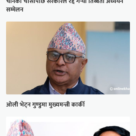
चीनको चासोपछि सरकारले रद्द गर्‍यो तिब्बती अध्ययन
सम्मेलन
ओली भेट्न गुण्डुमा मुख्यमन्त्री कार्की