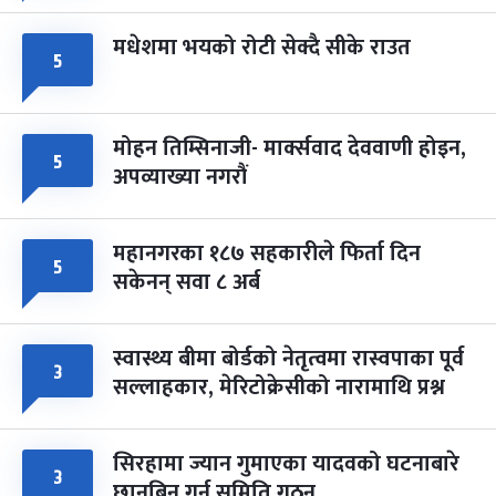
मधेशमा भयको रोटी सेक्दै सीके राउत
५
मोहन तिम्सिनाजी- मार्क्सवाद देववाणी होइन,
५
अपव्याख्या नगरौं
महानगरका १८७ सहकारीले फिर्ता दिन
५
सकेनन् सवा ८ अर्ब
स्वास्थ्य बीमा बोर्डको नेतृत्वमा रास्वपाका पूर्व
३
सल्लाहकार, मेरिटोक्रेसीको नारामाथि प्रश्न
सिरहामा ज्यान गुमाएका यादवको घटनाबारे
३
छानबिन गर्न समिति गठन