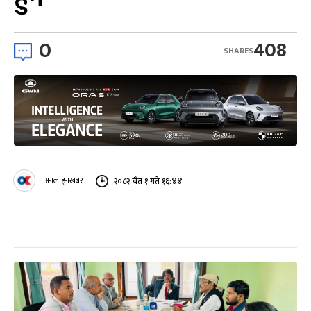
0
408
SHARES
अनलाइनखबर
२०८२ चैत १ गते १६:४४