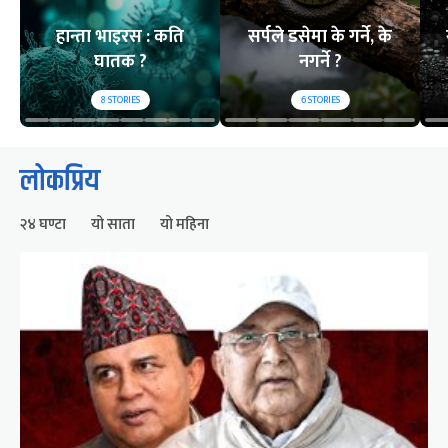
हान्ता भाइरस : कति
सर्पले डसेमा के गर्ने, के
घातक ?
नगर्ने ?
8
STORIES
6
STORIES
लोकप्रिय
२४ घण्टा
यो साता
यो महिना