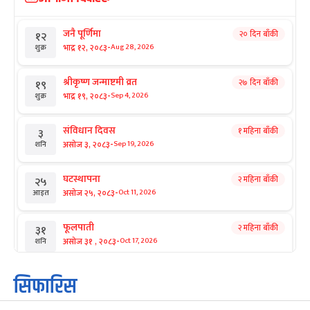
जनै पूर्णिमा
२० दिन बाँकी
१२
-
भाद्र १२, २०८३
Aug 28, 2026
शुक्र
श्रीकृष्ण जन्माष्टमी व्रत
२७ दिन बाँकी
१९
-
भाद्र १९, २०८३
Sep 4, 2026
शुक्र
संविधान दिवस
१ महिना बाँकी
३
-
असोज ३, २०८३
Sep 19, 2026
शनि
घटस्थापना
२ महिना बाँकी
२५
-
असोज २५, २०८३
Oct 11, 2026
आइत
फूलपाती
२ महिना बाँकी
३१
-
असोज ३१ , २०८३
Oct 17, 2026
शनि
कार्तिक सङ्क्रान्ति
२ महिना बाँकी
१
सिफारिस
-
कार्तिक १, २०८३
Oct 18, 2026
आइत