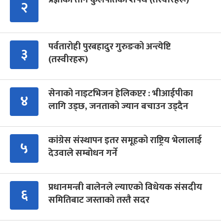
२
पर्वतारोही पुरबहादुर गुरुङको अन्त्येष्टि
३
(तस्वीरहरू)
सेनाको नाइटभिजन हेलिकप्टर : भीआईपीका
४
लागि उड्छ, जनताको ज्यान बचाउन उड्दैन
कांग्रेस संस्थापन इतर समूहको राष्ट्रिय भेलालाई
५
देउवाले सम्बोधन गर्ने
प्रधानमन्त्री बालेनले ल्याएको विधेयक संसदीय
६
समितिबाट जस्ताको तस्तै सदर