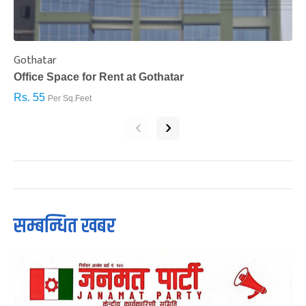
Gothatar
S
Office Space for Rent at Gothatar
H
Rs. 55
R
Per Sq.Feet
‹
›
सम्बन्धित खबर