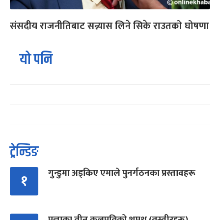
संसदीय राजनीतिबाट सन्न्यास लिने सिके राउतको घोषणा
यो पनि
ट्रेन्डिङ
गुन्डुमा अड्किए एमाले पुनर्गठनका प्रस्तावहरू
१
प्रज्ञाका तीन कुलपतिको शपथ (तस्वीरहरू)