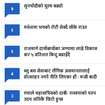
सुनचाँदीको मूल्य बढ्यो
८
मधेशमा भयको रोटी सेक्दै सीके राउत
५
राजमार्ग दायाँबायाँका जग्गामा लाग्ने विकास
५
कर ५ प्रतिशत बिन्दु बढाइँदै
ब्लु बस सेवाबाट लैंगिक असमानतालाई
४
प्रोत्साहन नगर्ने नीति लिएका हौं : मन्त्री बादी
एमाले महासचिवको दाबी- रास्वपाको पतन
३
उदय जत्तिकै छिटो हुन्छ