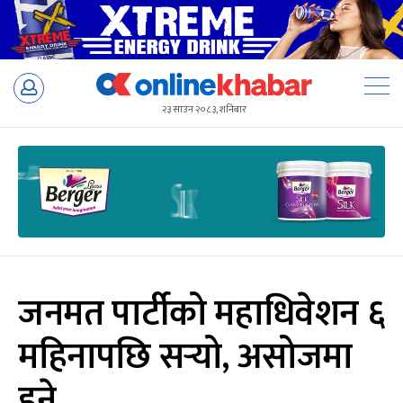
Skip
to
२३ साउन २०८३, शनिबार
content
जनमत पार्टीको महाधिवेशन ६
महिनापछि सर्‍यो, असोजमा
हुने