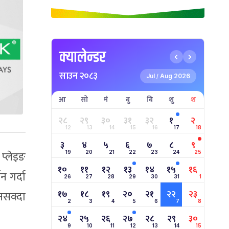
क्यालेन्डर
साउन २०८३
Jul
Aug 2026
/
आ
सो
मं
बु
बि
शु
श
२८
२९
३०
३१
३२
१
२
12
13
14
15
16
17
18
३
४
५
६
७
८
९
प्लेइङ
19
20
21
22
23
24
25
१०
११
१२
१३
१४
१५
१६
न गर्दा
26
27
28
29
30
31
1
१७
१८
१९
२०
२१
२२
२३
नसक्दा
2
3
4
5
6
7
8
२४
२५
२६
२७
२८
२९
३०
9
10
11
12
13
14
15