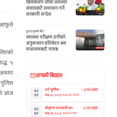
छिमेकसँग सीमा समस्या
संवादबाटै समाधान गर्ने
सरकारी सन्देश
 आफूले
छुटाउनुभयो कि?
स्वास्थ्य परीक्षण ठगीको
अनुसन्धान प्रतिवेदन श्रम
मन्त्रालयबाटै गायब
 लिएको
ुद्ध ५
र अवसर
आगामी बिदाहरु
 पुलिस
जनै पूर्णिमा
२१ दिन बाँकी
१२
ेरि आज
-
भाद्र १२, २०८३
Aug 28, 2026
शुक्र
श्रीकृष्ण जन्माष्टमी व्रत
२८ दिन बाँकी
१९
-
भाद्र १९, २०८३
Sep 4, 2026
शुक्र