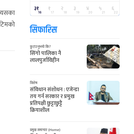
३१
१
२
३
४
५
६
 त्यसका
16
17
18
19
20
21
22
 टिमको
सिफारिस
छुटाउनुभयो कि?
सिंगो पालिका नै
लालपुर्जाविहीन
विशेष
संविधान संशोधन : एजेन्डा
तय गर्न सरकार र प्रमुख
प्रतिपक्षी छुट्टाछुट्टै
क्रियाशील
प्रमुख समाचार (Home)