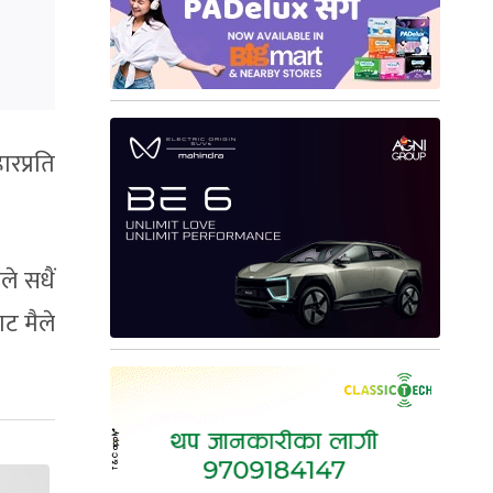
रप्रति
ले सधैं
ट मैले