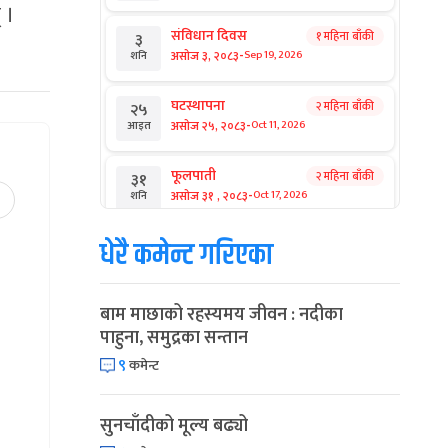
 ।
संविधान दिवस
१ महिना बाँकी
३
-
असोज ३, २०८३
Sep 19, 2026
शनि
घटस्थापना
२ महिना बाँकी
२५
-
असोज २५, २०८३
Oct 11, 2026
आइत
फूलपाती
२ महिना बाँकी
३१
-
असोज ३१ , २०८३
Oct 17, 2026
शनि
धेरै कमेन्ट गरिएका
कार्तिक सङ्क्रान्ति
२ महिना बाँकी
१
-
कार्तिक १, २०८३
Oct 18, 2026
आइत
बाम माछाको रहस्यमय जीवन : नदीका
महानवमी
२ महिना बाँकी
३
पाहुना, समुद्रका सन्तान
-
कार्तिक ३, २०८३
Oct 20, 2026
मंगल
९
कमेन्ट
विजयादशमी
२ महिना बाँकी
४
-
कार्तिक ४, २०८३
Oct 21, 2026
बुध
सुनचाँदीको मूल्य बढ्यो