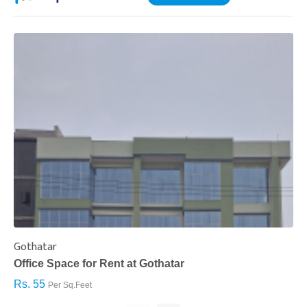
Gothatar
S
Office Space for Rent at Gothatar
H
Rs. 55
R
Per Sq.Feet