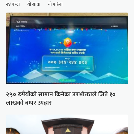
२४ घण्टा
यो साता
यो महिना
२५० रुपैयाँको सामान किनेका उपभोक्ताले जिते १०
लाखको बम्पर उपहार