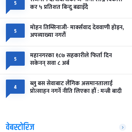
५
कर ५ प्रतिशत बिन्दु बढाइँदै
मोहन तिम्सिनाजी- मार्क्सवाद देववाणी होइन,
५
अपव्याख्या नगरौं
महानगरका १८७ सहकारीले फिर्ता दिन
५
सकेनन् सवा ८ अर्ब
ब्लु बस सेवाबाट लैंगिक असमानतालाई
४
प्रोत्साहन नगर्ने नीति लिएका हौं : मन्त्री बादी
वेबस्टोरिज