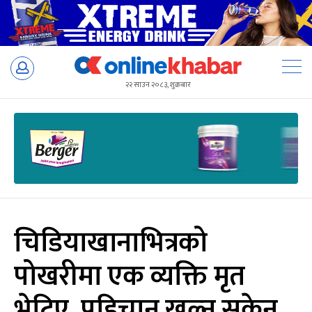
Skip
to
२२ साउन २०८३, शुक्रबार
content
चिडियाखानाभित्रको
पोखरीमा एक व्यक्ति मृत
भेटिए, पहिचान खुल्न सकेन