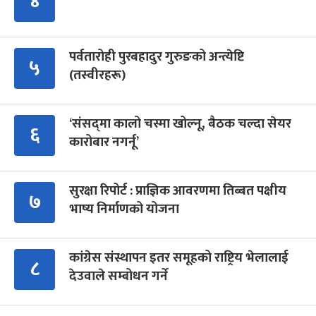
४
पर्वतारोही पुरबहादुर गुरुङको अन्त्येष्टि
५
(तस्वीरहरू)
‘संसद्‍मा कालो चस्मा खोल्नू, बैठक चल्दा सेयर
६
कारोबार नगर्नू’
सुरक्षा रिपोर्ट : प्राज्ञिक आवरणमा तिब्बत पक्षीय
७
भाष्य निर्माणको योजना
कांग्रेस संस्थापन इतर समूहको राष्ट्रिय भेलालाई
८
देउवाले सम्बोधन गर्ने