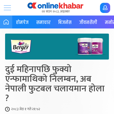
२४ साउन २०८३, आइतबार
होमपेज
समाचार
बिजनेस
जीवनशैली
मनोर
दुई महिनापछि फुक्यो
एन्फामाथिको निलम्बन, अब
नेपाली फुटबल चलायमान होला
?
२०८३ जेठ १ गते २१:५२