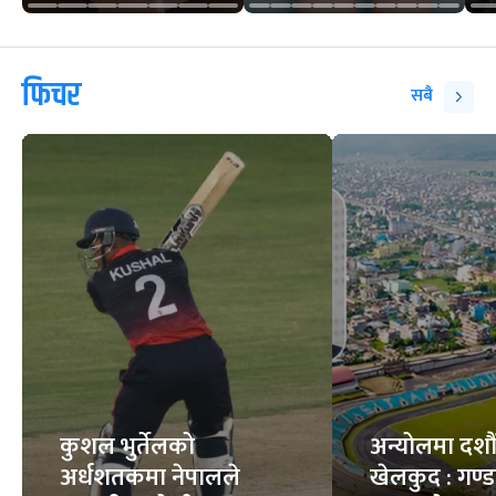
फिचर
सबै
कुशल भुर्तेलको
अन्योलमा दशौँ र
अर्धशतकमा नेपालले
खेलकुद : गण्