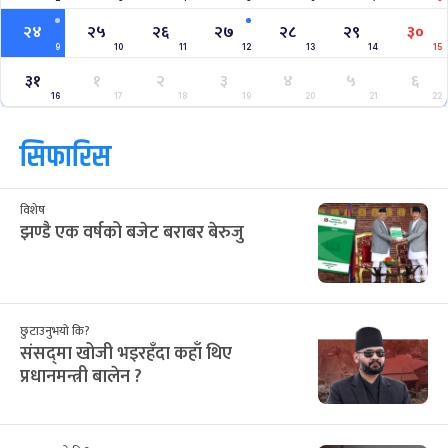
२४
२५
२६
२७
२८
२९
३०
9
10
11
12
13
14
15
३१
१
२
३
४
५
६
16
17
18
19
20
21
22
सिफारिस
विशेष
झण्डै एक वर्षको बजेट बराबर बेरुजु
छुटाउनुभयो कि?
संसद्‌मा खोजी भइरहँदा कहाँ थिए
प्रधानमन्त्री बालेन ?