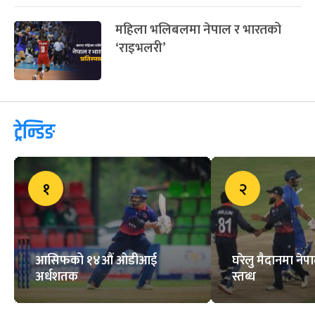
महिला भलिबलमा नेपाल र भारतको
‘राइभलरी’
ट्रेन्डिङ
१
२
आसिफको १४औं ओडीआई
घरेलु मैदानमा नेप
अर्धशतक
स्तब्ध