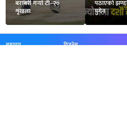
बराबरी गर्‍यो टी–२०
पठाएको झण्डा
शृंखला
पुगेन
समाचार
विजनेस
समाज
बजार
विचार/ब्लग
पर्यटन
साहित्य
रोजगार
अन्तर्वार्ता
बैँक / वित्त
खेलकुद़़
अटो
जीवनशैली/स्वास्थ्य
सूचना-प्रविधि
प्रवास
अन्तर्राष्ट्रिय