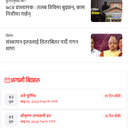
छुटाउनुभयो कि?
७८४ प्राध्यापक : तलब त्रिविमा बुझ्छन्, काम
निजीमा गर्छन्
विशेष
संस्थापन इतरलाई तितरबितर पार्दै गगन
थापा
आगामी बिदाहरु
जनै पूर्णिमा
१९ दिन बाँकी
१२
-
भाद्र १२, २०८३
Aug 28, 2026
शुक्र
श्रीकृष्ण जन्माष्टमी व्रत
२६ दिन बाँकी
१९
-
भाद्र १९, २०८३
Sep 4, 2026
शुक्र