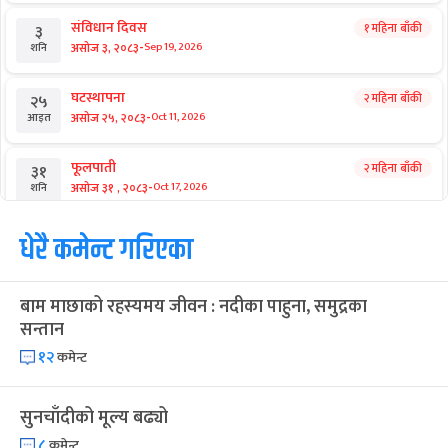
संविधान दिवस
१ महिना बाँकी
३
-
असोज ३, २०८३
Sep 19, 2026
शनि
घटस्थापना
२ महिना बाँकी
२५
-
असोज २५, २०८३
Oct 11, 2026
आइत
फूलपाती
२ महिना बाँकी
३१
-
असोज ३१ , २०८३
Oct 17, 2026
शनि
कार्तिक सङ्क्रान्ति
धेरै कमेन्ट गरिएका
२ महिना बाँकी
१
-
कार्तिक १, २०८३
Oct 18, 2026
आइत
बाम माछाको रहस्यमय जीवन : नदीका पाहुना, समुद्रका
महानवमी
२ महिना बाँकी
३
सन्तान
-
कार्तिक ३, २०८३
Oct 20, 2026
मंगल
१२
कमेन्ट
विजयादशमी
२ महिना बाँकी
४
-
कार्तिक ४, २०८३
Oct 21, 2026
बुध
सुनचाँदीको मूल्य बढ्यो
८
कमेन्ट
पापा‌ङ्कुशा एकादशी व्रत