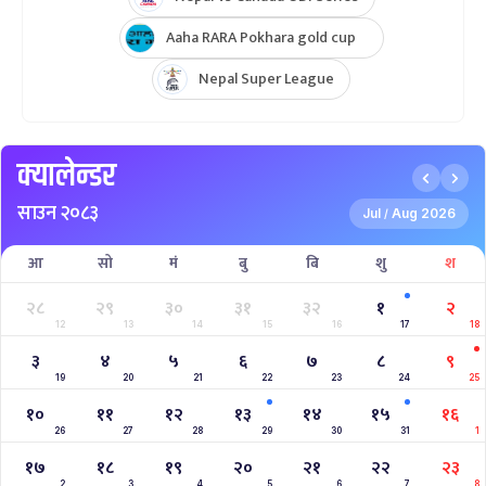
Aaha RARA Pokhara gold cup
Nepal Super League
क्यालेन्डर
साउन २०८३
Jul
Aug 2026
/
आ
सो
मं
बु
बि
शु
श
२८
२९
३०
३१
३२
१
२
12
13
14
15
16
17
18
३
४
५
६
७
८
९
19
20
21
22
23
24
25
१०
११
१२
१३
१४
१५
१६
26
27
28
29
30
31
1
१७
१८
१९
२०
२१
२२
२३
2
3
4
5
6
7
8