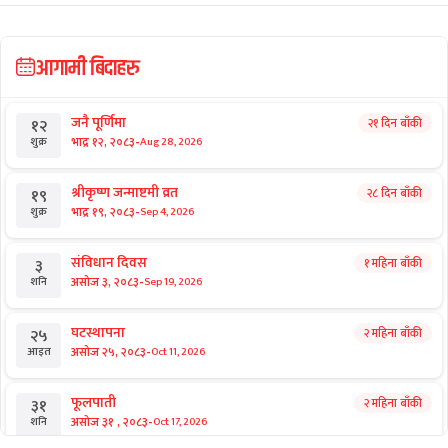
आगामी बिदाहरु
जनै पूर्णिमा
२१ दिन बाँकी
१२
-
भाद्र १२, २०८३
Aug 28, 2026
शुक्र
श्रीकृष्ण जन्माष्टमी व्रत
२८ दिन बाँकी
१९
-
भाद्र १९, २०८३
Sep 4, 2026
शुक्र
संविधान दिवस
१ महिना बाँकी
३
-
असोज ३, २०८३
Sep 19, 2026
शनि
घटस्थापना
२ महिना बाँकी
२५
-
असोज २५, २०८३
Oct 11, 2026
आइत
फूलपाती
२ महिना बाँकी
३१
-
असोज ३१ , २०८३
Oct 17, 2026
शनि