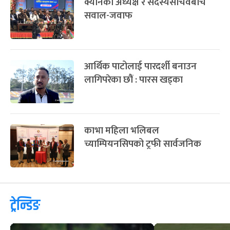
क्यानका अध्यक्ष र सदस्यसचिवबीच
सवाल-जवाफ
आर्थिक पाटोलाई पारदर्शी बनाउन
लागिपरेका छौं : पारस खड्का
काभा महिला भलिबल
च्याम्पियनसिपको ट्रफी सार्वजनिक
ट्रेन्डिङ