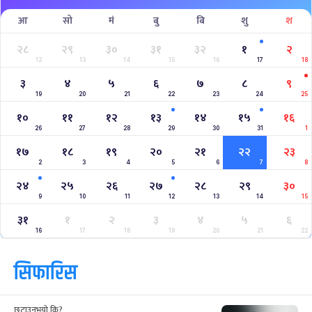
आ
सो
मं
बु
बि
शु
श
२८
२९
३०
३१
३२
१
२
12
13
14
15
16
17
18
३
४
५
६
७
८
९
19
20
21
22
23
24
25
१०
११
१२
१३
१४
१५
१६
26
27
28
29
30
31
1
१७
१८
१९
२०
२१
२२
२३
2
3
4
5
6
7
8
२४
२५
२६
२७
२८
२९
३०
9
10
11
12
13
14
15
३१
१
२
३
४
५
६
16
17
18
19
20
21
22
सिफारिस
छुटाउनुभयो कि?