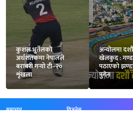
कुशल भुर्तेलको
अन्योलमा दशौँ र
अर्धशतकमा नेपालले
खेलकुद : गण्
बराबरी गर्‍यो टी–२०
पठाएको झण्डा
शृंखला
पुगेन
समाचार
विजनेस
समाज
बजार
विचार/ब्लग
पर्यटन