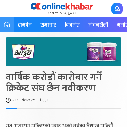
२२ साउन २०८३, शुक्रबार
होमपेज
समाचार
बिजनेस
जीवनशैली
मनोर
वार्षिक करोडौं कारोबार गर्ने
क्रिकेट संघ छैन नवीकरण
२०८३ वैशाख २५ गते ६:३०
गत असारमा सकिएको म्याद अर्को वर्षको वैशाख सकिनै