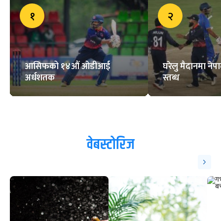
१
२
आसिफको १४औं ओडीआई
घरेलु मैदानमा नेप
अर्धशतक
स्तब्ध
वेबस्टोरिज