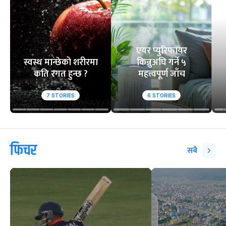
एयर प्युरिफायर
स्वस्थ मान्छेको शरीरमा
किन्नुअघि गर्ने ५
कति रगत हुन्छ ?
महत्त्वपूर्ण जाँच
7
STORIES
6
STORIES
फिचर
सबै