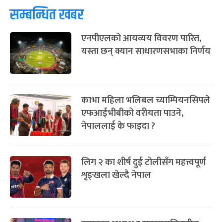
फागुपूर्णिमा
७ महिना बाँकी
८
सम्बन्धित खबर
-
चैत्र ८, २०८३
Mar 22, 2027
सोम
एनपीएलको आयव्यय विवरण पारित,
यस्ता छन् क्यान साधारणसभाका निर्णय
काभा महिला भलिबल च्याम्पियनसिपले
एफआईभीबीको वरीयता पाउने,
नेपाललाई के फाइदा ?
लिग २ का शीर्ष दुई टोलीसँग महत्त्वपूर्ण
शृङ्खला खेल्दै नेपाल