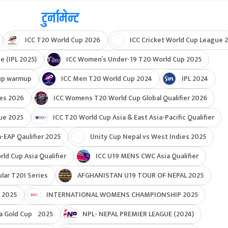
टुर्नामेन्ट
ICC T20 World Cup 2026
ICC Cricket World Cup League 2
e (IPL 2025)
ICC Women’s Under-19 T20 World Cup 2025
up warmup
ICC Men T20 World Cup 2024
IPL 2024
ies 2026
ICC Womens T20 World Cup Global Qualifier 2026
ue 2025
ICC T20 World Cup Asia & East Asia-Pacific Qualifier
-EAP Qaulifier 2025
Unity Cup Nepal vs West Indies 2025
d Cup Asia Qualifier
ICC U19 MENS CWC Asia Qualifier
ar T20I Series
AFGHANISTAN U19 TOUR OF NEPAL 2025
 2025
INTERNATIONAL WOMENS CHAMPIONSHIP 2025
a Gold Cup 2025
NPL- NEPAL PREMIER LEAGUE (2024)