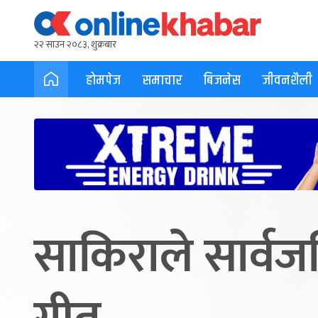
२२ साउन २०८३, शुक्रबार
होमपेज
समाचार
बिजनेस
जीवनशैली
साकिराले सार्व