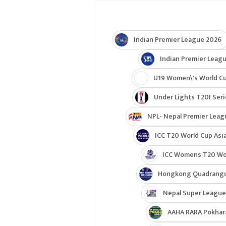
Indian Premier League 2026
Indian Premier Leagu
U19 Women\'s World C
Under Lights T20I Ser
NPL- Nepal Premier Leag
ICC T20 World Cup Asia
ICC Womens T20 Worl
Hongkong Quadrangul
Nepal Super League
AAHA RARA Pokhar