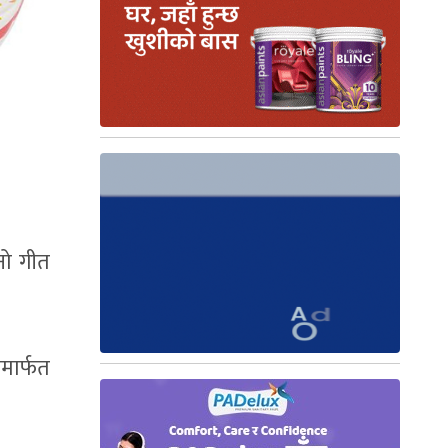
नो गीत
मार्फत