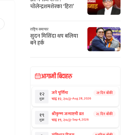
चोलेन्द्रशमशेरका ‘हिरा’
राष्ट्रिय समाचार
सुदन मिसिंदा थप बलिया
बने हर्क
आगामी बिदाहरु
जनै पूर्णिमा
२१ दिन बाँकी
१२
-
भाद्र १२, २०८३
Aug 28, 2026
शुक्र
श्रीकृष्ण जन्माष्टमी व्रत
२८ दिन बाँकी
१९
-
भाद्र १९, २०८३
Sep 4, 2026
शुक्र
संविधान दिवस