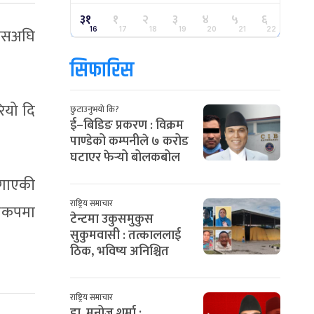
३१
१
२
३
४
५
६
 यसअघि
16
17
18
19
20
21
22
सिफारिस
ियो दि
छुटाउनुभयो कि?
ई–बिडिङ प्रकरण : विक्रम
पाण्डेको कम्पनीले ७ करोड
घटाएर फेर्‍यो बोलकबोल
 गाएकी
राष्ट्रिय समाचार
्वकपमा
टेन्टमा उकुसमुकुस
सुकुमवासी : तत्काललाई
ठिक, भविष्य अनिश्चित
राष्ट्रिय समाचार
डा. मनोज शर्मा :