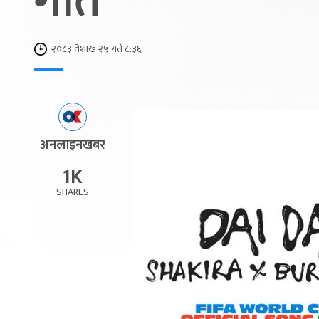
गीत
२०८३ वैशाख २५ गते ८:३६
अनलाइनखबर
1K
SHARES