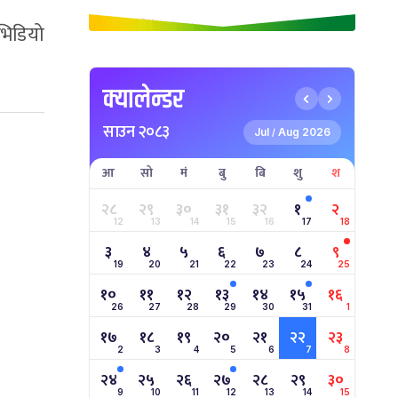
भिडियो
क्यालेन्डर
साउन २०८३
Jul
Aug 2026
/
आ
सो
मं
बु
बि
शु
श
२८
२९
३०
३१
३२
१
२
12
13
14
15
16
17
18
३
४
५
६
७
८
९
19
20
21
22
23
24
25
१०
११
१२
१३
१४
१५
१६
26
27
28
29
30
31
1
१७
१८
१९
२०
२१
२२
२३
2
3
4
5
6
7
8
२४
२५
२६
२७
२८
२९
३०
9
10
11
12
13
14
15