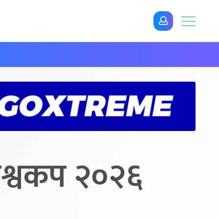
िश्वकप २०२६