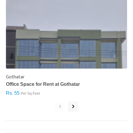
Gothatar
S
Office Space for Rent at Gothatar
H
Rs. 55
R
Per Sq.Feet
‹
›