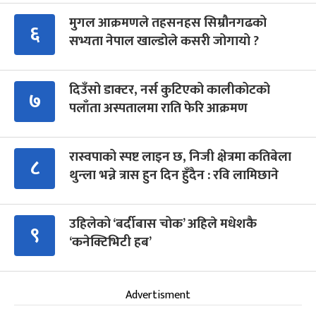
मुगल आक्रमणले तहसनहस सिम्रौनगढको
६
सभ्यता नेपाल खाल्डोले कसरी जोगायो ?
दिउँसो डाक्टर, नर्स कुटिएको कालीकोटको
७
पलाँता अस्पतालमा राति फेरि आक्रमण
रास्वपाको स्पष्ट लाइन छ, निजी क्षेत्रमा कतिबेला
८
थुन्ला भन्ने त्रास हुन दिन हुँदैन : रवि लामिछाने
उहिलेको ‘बर्दीबास चोक’ अहिले मधेशकै
९
‘कनेक्टिभिटी हब’
Advertisment