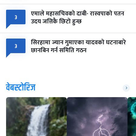
एमाले महासचिवको दाबी- रास्वपाको पतन
३
उदय जत्तिकै छिटो हुन्छ
सिरहामा ज्यान गुमाएका यादवको घटनाबारे
३
छानबिन गर्न समिति गठन
वेबस्टोरिज