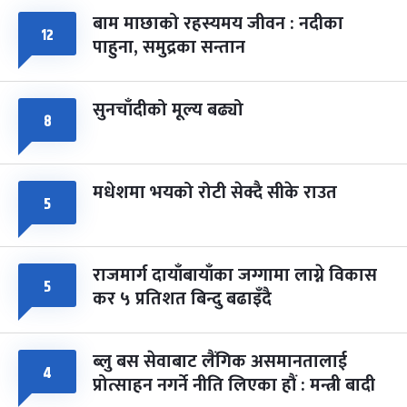
बाम माछाको रहस्यमय जीवन : नदीका
१२
फागुपूर्णिमा
७ महिना बाँकी
८
पाहुना, समुद्रका सन्तान
-
चैत्र ८, २०८३
Mar 22, 2027
सोम
सुनचाँदीको मूल्य बढ्यो
८
मधेशमा भयको रोटी सेक्दै सीके राउत
५
राजमार्ग दायाँबायाँका जग्गामा लाग्ने विकास
५
कर ५ प्रतिशत बिन्दु बढाइँदै
ब्लु बस सेवाबाट लैंगिक असमानतालाई
४
प्रोत्साहन नगर्ने नीति लिएका हौं : मन्त्री बादी