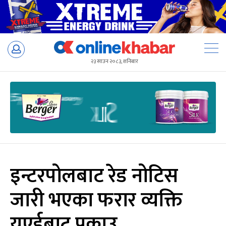
Skip
to
२३ साउन २०८३, शनिबार
content
इन्टरपोलबाट रेड नोटिस
जारी भएका फरार व्यक्ति
यूएईबाट पक्राउ