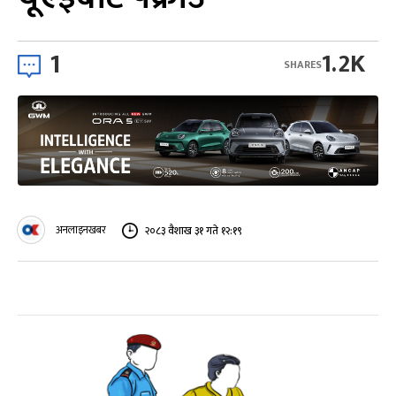
1
1.2K
SHARES
अनलाइनखबर
२०८३ वैशाख ३१ गते १२:१९