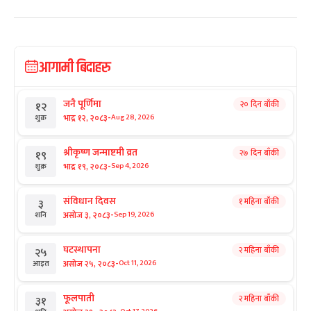
आगामी बिदाहरु
जनै पूर्णिमा
२० दिन बाँकी
१२
-
भाद्र १२, २०८३
Aug 28, 2026
शुक्र
श्रीकृष्ण जन्माष्टमी व्रत
२७ दिन बाँकी
१९
-
भाद्र १९, २०८३
Sep 4, 2026
शुक्र
संविधान दिवस
१ महिना बाँकी
३
-
असोज ३, २०८३
Sep 19, 2026
शनि
घटस्थापना
२ महिना बाँकी
२५
-
असोज २५, २०८३
Oct 11, 2026
आइत
फूलपाती
२ महिना बाँकी
३१