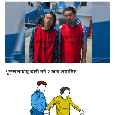
शृङ्‍खलाबद्ध चोरी गर्ने २ जना समातिए