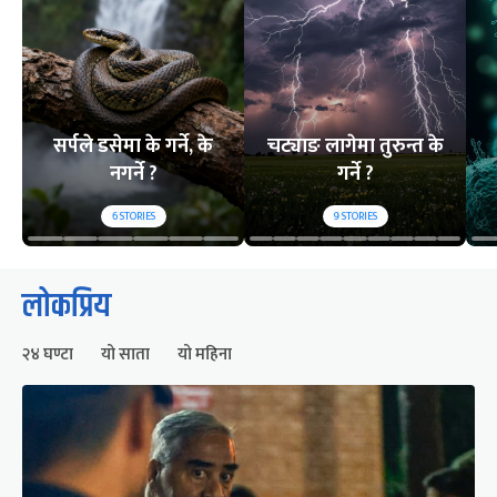
सर्पले डसेमा के गर्ने, के
चट्याङ लागेमा तुरुन्त के
नगर्ने ?
गर्ने ?
6
STORIES
9
STORIES
लोकप्रिय
२४ घण्टा
यो साता
यो महिना