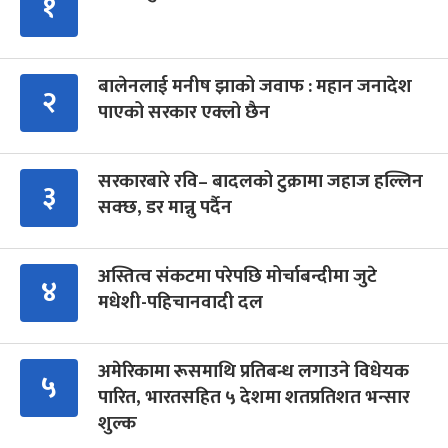
१
बालेनलाई मनीष झाको जवाफ : महान जनादेश
२
पाएको सरकार एक्लो छैन
सरकारबारे रवि– बादलको टुक्रामा जहाज हल्लिन
३
सक्छ, डर मान्नु पर्दैन
अस्तित्व संकटमा परेपछि मोर्चाबन्दीमा जुटे
४
मधेशी-पहिचानवादी दल
अमेरिकामा रूसमाथि प्रतिबन्ध लगाउने विधेयक
५
पारित, भारतसहित ५ देशमा शतप्रतिशत भन्सार
शुल्क