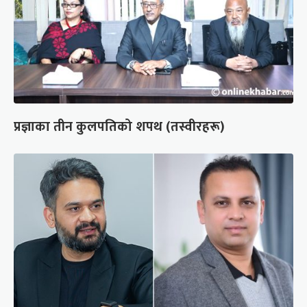
प्रज्ञाका तीन कुलपतिको शपथ (तस्वीरहरू)