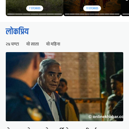
7
STORIES
11
STORIES
लोकप्रिय
२४ घण्टा
यो साता
यो महिना