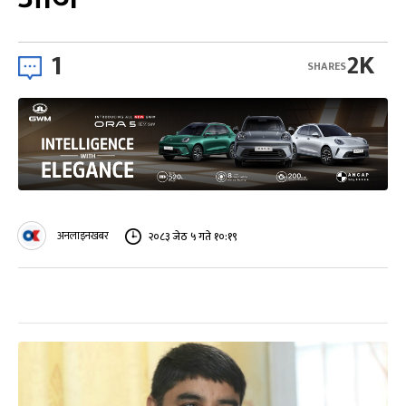
1
2K
SHARES
अनलाइनखबर
२०८३ जेठ ५ गते १०:१९