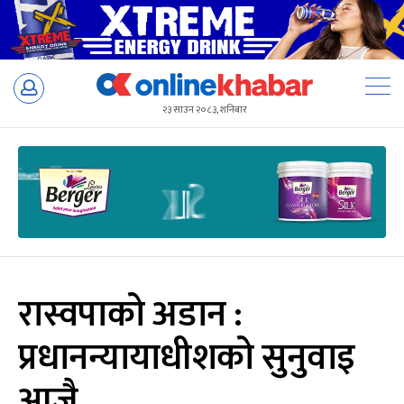
Skip
to
२३ साउन २०८३, शनिबार
content
रास्वपाको अडान :
प्रधानन्यायाधीशको सुनुवाइ
आजै