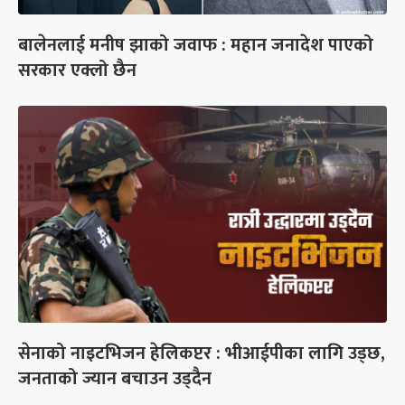
बालेनलाई मनीष झाको जवाफ : महान जनादेश पाएको
सरकार एक्लो छैन
सेनाको नाइटभिजन हेलिकप्टर : भीआईपीका लागि उड्छ,
जनताको ज्यान बचाउन उड्दैन