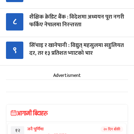
शैक्षिक क्रेडिट बैंक : विदेशमा अध्ययन पूरा नगरी
८
फर्किए नेपालमा निरन्तरता
सिँचाइ र खानेपानी : विद्युत् महसुलमा सहुलियत
९
दर, तर १३ प्रतिशत भ्याटको भार
Advertisment
आगामी बिदाहरु
जनै पूर्णिमा
२० दिन बाँकी
१२