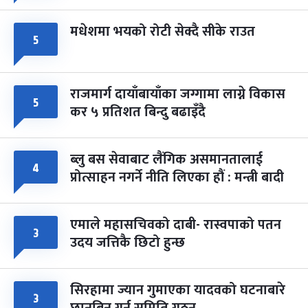
मधेशमा भयको रोटी सेक्दै सीके राउत
५
राजमार्ग दायाँबायाँका जग्गामा लाग्ने विकास
५
कर ५ प्रतिशत बिन्दु बढाइँदै
ब्लु बस सेवाबाट लैंगिक असमानतालाई
४
प्रोत्साहन नगर्ने नीति लिएका हौं : मन्त्री बादी
एमाले महासचिवको दाबी- रास्वपाको पतन
३
उदय जत्तिकै छिटो हुन्छ
सिरहामा ज्यान गुमाएका यादवको घटनाबारे
३