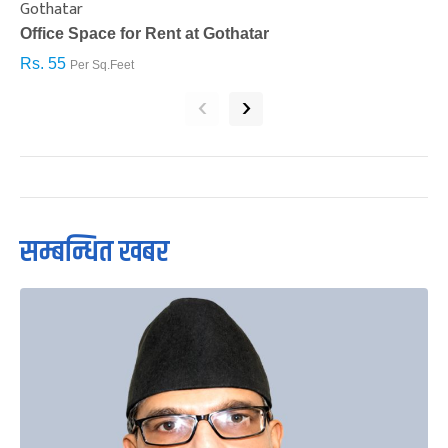
Gothatar
S
Office Space for Rent at Gothatar
H
Rs. 55
R
Per Sq.Feet
‹
›
सम्बन्धित खबर