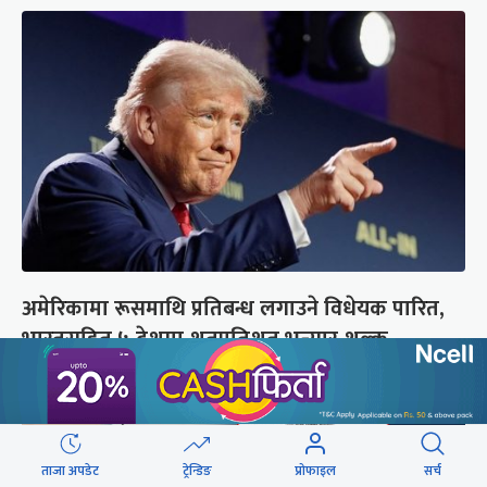
अमेरिकामा रूसमाथि प्रतिबन्ध लगाउने विधेयक पारित,
भारतसहित ५ देशमा शतप्रतिशत भन्सार शुल्क
ताजा अपडेट
ट्रेन्डिङ
प्रोफाइल
सर्च