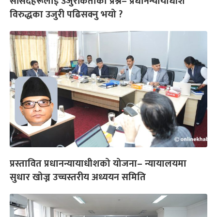
सांसदहरूलाई उजुरीकर्ताको प्रश्न– प्रधानन्यायाधीश
विरुद्धका उजुरी पढिसक्नु भयो ?
प्रस्तावित प्रधानन्यायाधीशको योजना– न्यायालयमा
सुधार खोज्न उच्चस्तरीय अध्ययन समिति