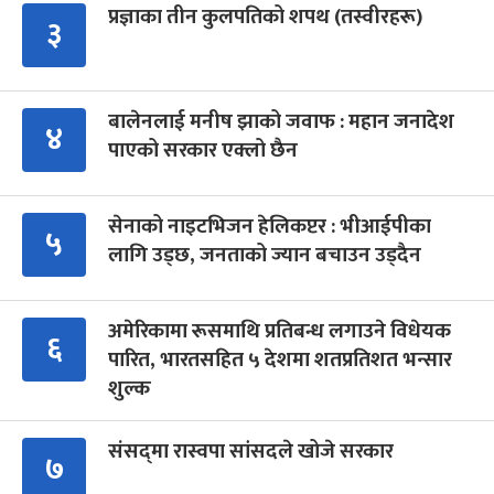
प्रज्ञाका तीन कुलपतिको शपथ (तस्वीरहरू)
३
बालेनलाई मनीष झाको जवाफ : महान जनादेश
४
पाएको सरकार एक्लो छैन
सेनाको नाइटभिजन हेलिकप्टर : भीआईपीका
५
लागि उड्छ, जनताको ज्यान बचाउन उड्दैन
अमेरिकामा रूसमाथि प्रतिबन्ध लगाउने विधेयक
६
पारित, भारतसहित ५ देशमा शतप्रतिशत भन्सार
शुल्क
संसद्‍मा रास्वपा सांसदले खोजे सरकार
७