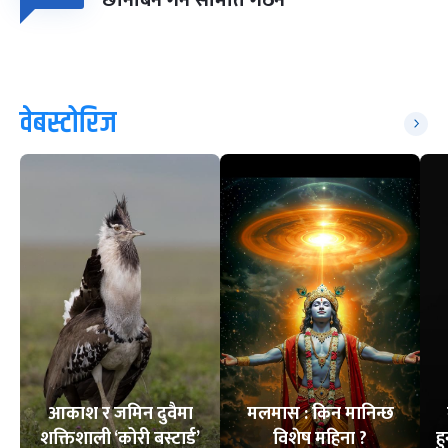
छानबिन गर्न समिति गठन
वेबस्टोरिज
आकाश र जमिन दुवैमा
मलमास : किन मानिन्छ
शक्तिशाली ‘कोरी बस्टार्ड’
विशेष महिना ?
ह