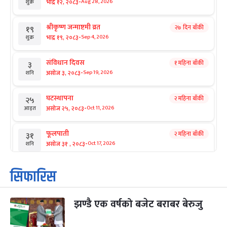
-
भाद्र १२, २०८३
Aug 28, 2026
शुक्र
श्रीकृष्ण जन्माष्टमी व्रत
२७ दिन बाँकी
१९
-
भाद्र १९, २०८३
Sep 4, 2026
शुक्र
संविधान दिवस
१ महिना बाँकी
३
-
असोज ३, २०८३
Sep 19, 2026
शनि
घटस्थापना
२ महिना बाँकी
२५
-
असोज २५, २०८३
Oct 11, 2026
आइत
फूलपाती
२ महिना बाँकी
३१
-
असोज ३१ , २०८३
Oct 17, 2026
शनि
कार्तिक सङ्क्रान्ति
२ महिना बाँकी
१
सिफारिस
-
कार्तिक १, २०८३
Oct 18, 2026
आइत
झण्डै एक वर्षको बजेट बराबर बेरुजु
महानवमी
२ महिना बाँकी
३
-
कार्तिक ३, २०८३
Oct 20, 2026
मंगल