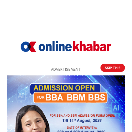
प्रसारण (ीष्खभ क्तचभबmष्लन) गर्ने व्यवस्था मिलाउने।
–अदालतमा हुने बहस पैरवी लगायतका कार्यको
अभिलेखिकरण हुने गरी ब्गमष्य तय त्भहत पद्धति लागू गर्ने।
–बायोमेट्रिक पद्धति बिकास गरी सोलाई राष्ट्रिय परिचयपत्र
प्रणालीसँग आबद्ध गराई अदालतहरूमा मुद्दाका पक्षहरूको
SKIP THIS
ADVERTISEMENT
उपस्थिति अनलाईनमार्फत हुनसक्ने व्यवस्थाका लागि पहल
गर्ने।
–न्यायिक काम कारबाहीमा कृत्रिम बुद्धिमत्ता (ब्चतषष्अष्ब
िक्ष्लतभlिष्नभलअभ–ब्क्ष्) को प्रयोगको सम्भाव्यता
अध्ययन गर्ने।