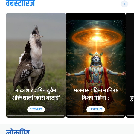
वेबस्टोरिज
आकाश र जमिन दुवैमा
मलमास : किन मानिन्छ
शक्तिशाली ‘कोरी बस्टार्ड’
विशेष महिना ?
ह
7
STORIES
11
STORIES
लोकप्रिय