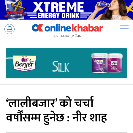
Skip
to
२३ साउन २०८३, शनिबार
content
‘लालीबजार’ को चर्चा
वर्षौंसम्म हुनेछ : नीर शाह