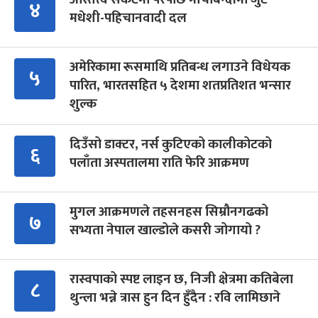
४
मधेशी-पहिचानवादी दल
अमेरिकामा रूसमाथि प्रतिबन्ध लगाउने विधेयक
५
पारित, भारतसहित ५ देशमा शतप्रतिशत भन्सार
शुल्क
दिउँसो डाक्टर, नर्स कुटिएको कालीकोटको
६
पलाँता अस्पतालमा राति फेरि आक्रमण
मुगल आक्रमणले तहसनहस सिम्रौनगढको
७
सभ्यता नेपाल खाल्डोले कसरी जोगायो ?
रास्वपाको स्पष्ट लाइन छ, निजी क्षेत्रमा कतिबेला
८
थुन्ला भन्ने त्रास हुन दिन हुँदैन : रवि लामिछाने