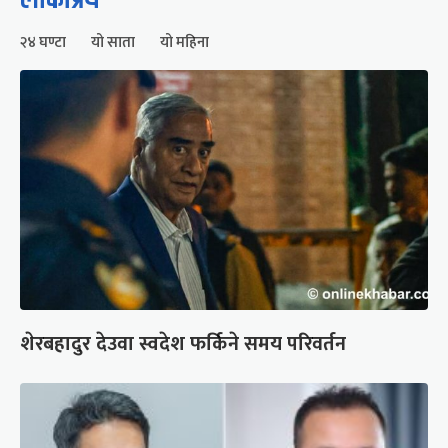
२४ घण्टा
यो साता
यो महिना
शेरबहादुर देउवा स्वदेश फर्किने समय परिवर्तन