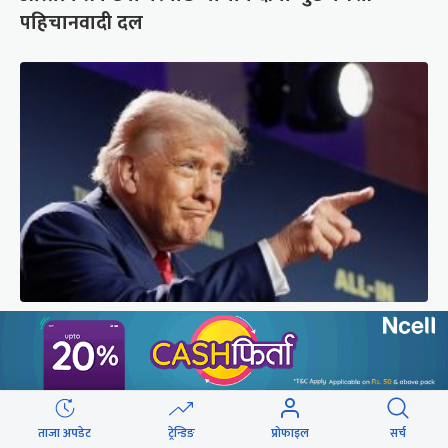
पहिचानवादी दल
अमेरिकामा रूसमाथि प्रतिबन्ध लगाउने विधेयक पारित,
भारतसहित ५ देशमा शतप्रतिशत भन्सार शुल्क
ताजा अपडेट
ट्रेन्डिङ
प्रोफाइल
सर्च