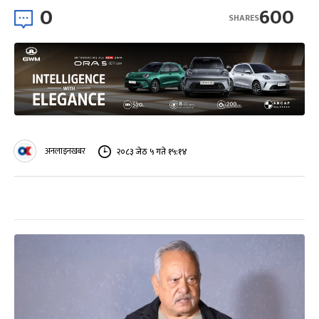
0
600
SHARES
अनलाइनखबर
२०८३ जेठ ५ गते १५:१४