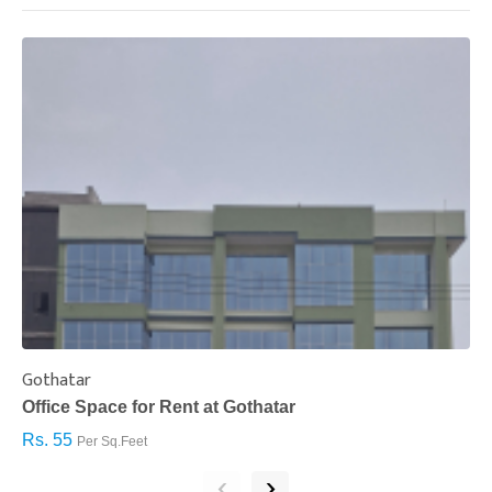
Gothatar
S
Office Space for Rent at Gothatar
H
Rs. 55
R
Per Sq.Feet
‹
›