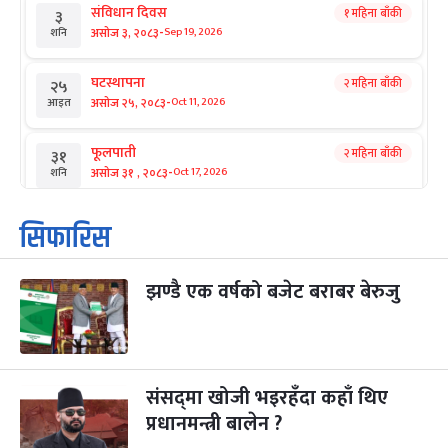
संविधान दिवस
१ महिना बाँकी
३
-
असोज ३, २०८३
Sep 19, 2026
शनि
घटस्थापना
२ महिना बाँकी
२५
-
असोज २५, २०८३
Oct 11, 2026
आइत
फूलपाती
२ महिना बाँकी
३१
-
असोज ३१ , २०८३
Oct 17, 2026
शनि
कार्तिक सङ्क्रान्ति
२ महिना बाँकी
१
सिफारिस
-
कार्तिक १, २०८३
Oct 18, 2026
आइत
झण्डै एक वर्षको बजेट बराबर बेरुजु
महानवमी
२ महिना बाँकी
३
-
कार्तिक ३, २०८३
Oct 20, 2026
मंगल
विजयादशमी
२ महिना बाँकी
४
-
कार्तिक ४, २०८३
Oct 21, 2026
बुध
संसद्‌मा खोजी भइरहँदा कहाँ थिए
प्रधानमन्त्री बालेन ?
पापा‌ङ्कुशा एकादशी व्रत
२ महिना बाँकी
५