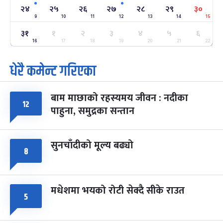
२४
२४
२५
२६
२७
२८
२९
३०
-
फाल्गुन २४, २०८३
Mar 8, 2027
सोम
9
10
11
12
13
14
15
३१
१
२
३
४
५
६
ग्याल्पो ल्होसार
७ महिना बाँकी
२५
-
16
17
18
19
20
21
22
फाल्गुन २५, २०८३
Mar 9, 2027
मंगल
धेरै कमेन्ट गरिएका
पूर्णिमा व्रत
७ महिना बाँकी
७
-
चैत्र ७, २०८३
Mar 21, 2027
आइत
बाम माछाको रहस्यमय जीवन : नदीका
१२
फागुपूर्णिमा
७ महिना बाँकी
८
पाहुना, समुद्रका सन्तान
-
चैत्र ८, २०८३
Mar 22, 2027
सोम
सुनचाँदीको मूल्य बढ्यो
८
मधेशमा भयको रोटी सेक्दै सीके राउत
५