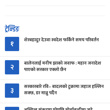
ट्रेन्डिङ
शेरबहादुर देउवा स्वदेश फर्किने समय परिवर्तन
१
बालेनलाई मनीष झाको जवाफ : महान जनादेश
२
पाएको सरकार एक्लो छैन
सरकारबारे रवि– बादलको टुक्रामा जहाज हल्लिन
३
सक्छ, डर मान्नु पर्दैन
अस्तित्व संकटमा परेपछि मोर्चाबन्दीमा जुटे