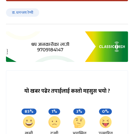
डा. धनन्जय रेग्मी
यो खबर पढेर तपाईलाई कस्तो महसुस भयो ?
85%
1%
3%
0%
खुसी
दुःखी
अचम्मित
उत्साहित