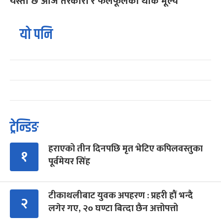
यस्तो छ आज तरकारी र फलफूलको थोक मूल्य
यो पनि
ट्रेन्डिङ
हराएको तीन दिनपछि मृत भेटिए कपिलवस्तुका
१
पूर्वमेयर सिंह
टीकाथलीबाट युवक अपहरण : प्रहरी हौं भन्दै
२
लगेर गए, २० घण्टा बित्दा छैन अत्तोपत्तो