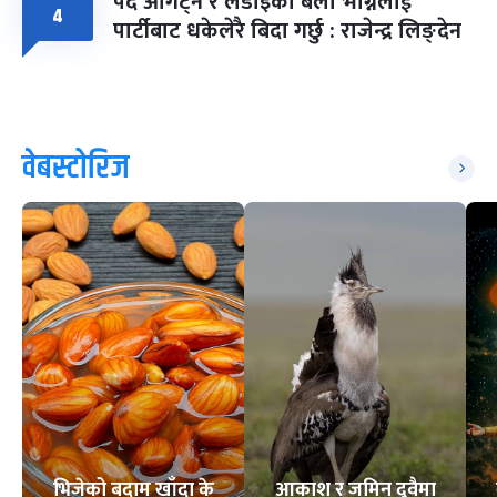
पद ओगट्ने र लडाइँका बेला भाग्नेलाई
४
पार्टीबाट धकेलेरै बिदा गर्छु : राजेन्द्र लिङ्देन
वेबस्टोरिज
भिजेको बदाम खाँदा के
आकाश र जमिन दुवैमा