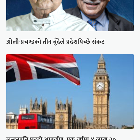
ओली-प्रचण्डको तीन बुँदेले प्रदेशपिच्छे संकट
लन्डनप्रति घट्दो आकर्षण, एक वर्षमा ४ लाख २०