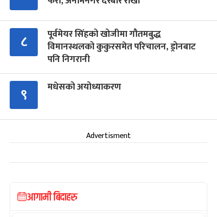
फेरौं, अनामनगर दरबार राखौं
पूर्वमेयर सिंहको खोजीमा गौतमबुद्ध
८
विमानस्थलको कुकुरसमेत परिचालन, ड्रोनबाट
पनि निगरानी
मधेसको अयोध्याकरण
९
Advertisment
आगामी बिदाहरु