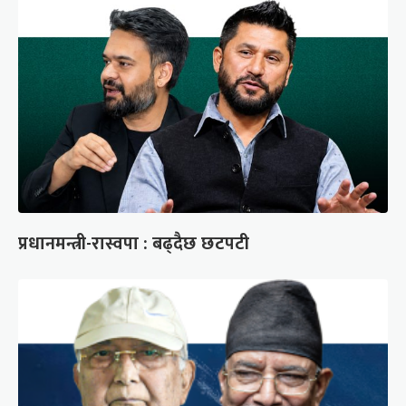
प्रधानमन्त्री-रास्वपा : बढ्दैछ छटपटी