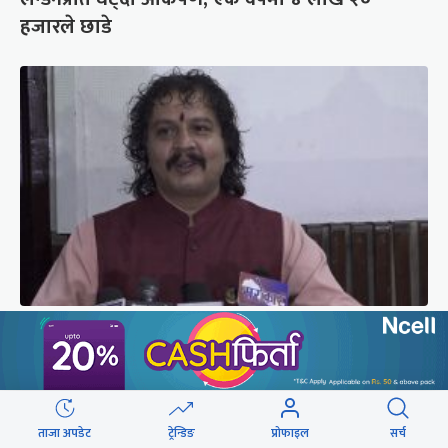
हजारले छाडे
रास्वपा सांसद ढकाल भन्छन्- सिंहदरबारको नाम फेरौं,
अनामनगर दरबार राखौं
ताजा अपडेट
ट्रेन्डिङ
प्रोफाइल
सर्च