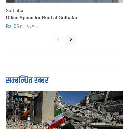
Gothatar
S
Office Space for Rent at Gothatar
H
Rs. 55
R
Per Sq.Feet
‹
›
सम्बन्धित खबर