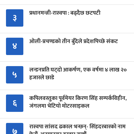
प्रधानमन्त्री-रास्वपा : बढ्दैछ छटपटी
३
ओली-प्रचण्डको तीन बुँदेले प्रदेशपिच्छे संकट
४
लन्डनप्रति घट्दो आकर्षण, एक वर्षमा ४ लाख २०
५
हजारले छाडे
कपिलवस्तुका पूर्वमेयर किरण सिंह सम्पर्कविहीन,
६
जंगलमा भेटियो मोटरसाइकल
रास्वपा सांसद ढकाल भन्छन्- सिंहदरबारको नाम
७