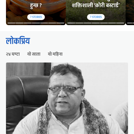
हुन्छ ?
शक्तिशाली ‘कोरी बस्टार्ड’
7
STORIES
7
STORIES
लोकप्रिय
२४ घण्टा
यो साता
यो महिना