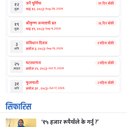
जनै पूर्णिमा
१९ दिन बाँकी
१२
-
भाद्र १२, २०८३
Aug 28, 2026
शुक्र
श्रीकृष्ण जन्माष्टमी व्रत
२६ दिन बाँकी
१९
-
भाद्र १९, २०८३
Sep 4, 2026
शुक्र
संविधान दिवस
१ महिना बाँकी
३
-
असोज ३, २०८३
Sep 19, 2026
शनि
घटस्थापना
२ महिना बाँकी
२५
-
असोज २५, २०८३
Oct 11, 2026
आइत
फूलपाती
२ महिना बाँकी
३१
-
असोज ३१ , २०८३
Oct 17, 2026
शनि
कार्तिक सङ्क्रान्ति
२ महिना बाँकी
१
सिफारिस
-
कार्तिक १, २०८३
Oct 18, 2026
आइत
‘१५ हजार रूपैयाँले के गर्नु ?’
महानवमी
२ महिना बाँकी
३