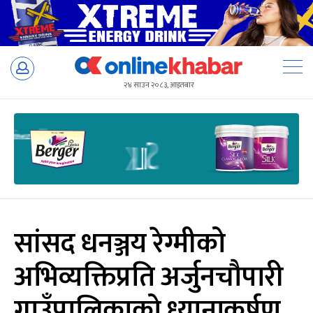
Skip
to
२४ साउन २०८३, आइतबार
content
सांसद धनञ्जय रेग्मीको
अभिव्यक्तिप्रति अर्जुनचौपारी
गाउँपालिकाको ध्यानाकर्षण