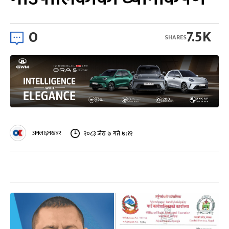
0
7.5K
SHARES
अनलाइनखबर
२०८३ जेठ ७ गते ७:१२