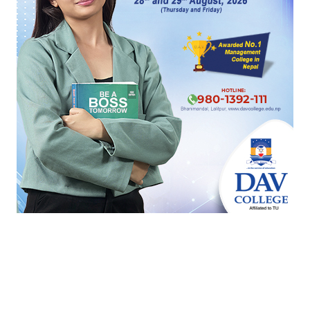
यो खबर पढेर तपाईलाई कस्तो महसुस भयो ?
0%
0%
0%
0%
खुसी
दुःखी
अचम्मित
उत्साहित
100%
आक्रोशित