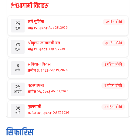
आगामी बिदाहरु
जनै पूर्णिमा
२१ दिन बाँकी
१२
-
भाद्र १२, २०८३
Aug 28, 2026
शुक्र
श्रीकृष्ण जन्माष्टमी व्रत
२८ दिन बाँकी
१९
-
भाद्र १९, २०८३
Sep 4, 2026
शुक्र
संविधान दिवस
१ महिना बाँकी
३
-
असोज ३, २०८३
Sep 19, 2026
शनि
घटस्थापना
२ महिना बाँकी
२५
-
असोज २५, २०८३
Oct 11, 2026
आइत
फूलपाती
२ महिना बाँकी
३१
-
असोज ३१ , २०८३
Oct 17, 2026
शनि
कार्तिक सङ्क्रान्ति
२ महिना बाँकी
१
सिफारिस
-
कार्तिक १, २०८३
Oct 18, 2026
आइत