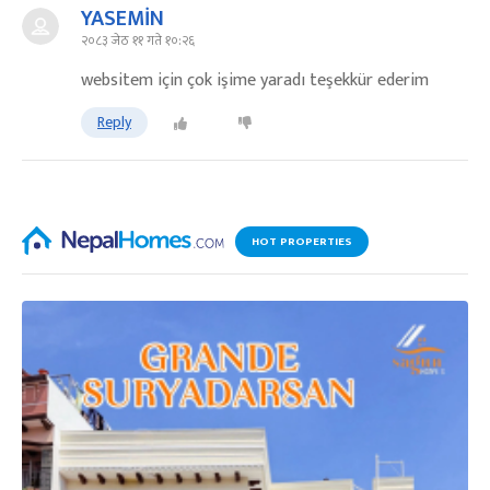
YASEMİN
२०८३ जेठ ११ गते १०:२६
websitem için çok işime yaradı teşekkür ederim
Reply
HOT PROPERTIES