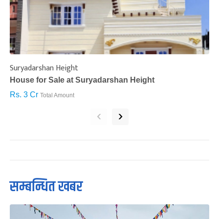
Suryadarshan Height
L
House for Sale at Suryadarshan Height
H
Rs. 3 Cr
R
Total Amount
‹
›
सम्बन्धित खबर