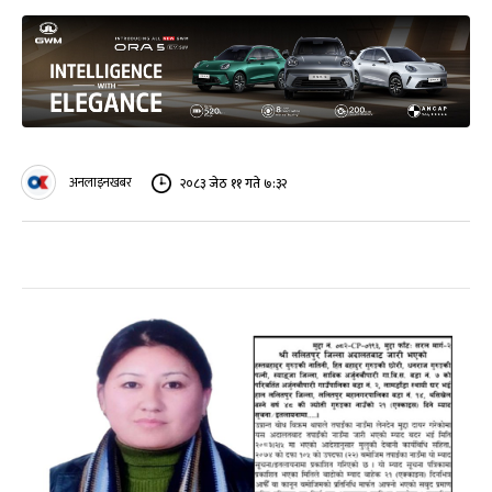
अनलाइनखबर
२०८३ जेठ ११ गते ७:३२