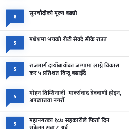
सुनचाँदीको मूल्य बढ्यो
८
मधेशमा भयको रोटी सेक्दै सीके राउत
५
राजमार्ग दायाँबायाँका जग्गामा लाग्ने विकास
५
कर ५ प्रतिशत बिन्दु बढाइँदै
मोहन तिम्सिनाजी- मार्क्सवाद देववाणी होइन,
५
अपव्याख्या नगरौं
महानगरका १८७ सहकारीले फिर्ता दिन
५
सकेनन् सवा ८ अर्ब