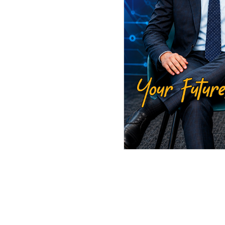
सिरहा
लेखक
रासस