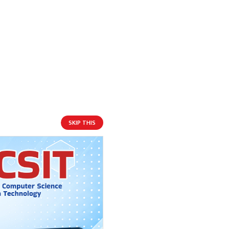
SKIP THIS
आगामी बिदाहरु
जनै पूर्णिमा
२२ दिन बाँकी
१२
-
भाद्र १२, २०८३
Aug 28, 2026
शुक्र
श्रीकृष्ण जन्माष्टमी व्रत
२९ दिन बाँकी
१९
-
भाद्र १९, २०८३
Sep 4, 2026
शुक्र