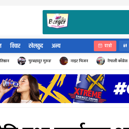
न
विचार
खेलकुद
अन्य
पात्रो
रतिष्ठान
पुरबहादुर गुरुङ
नाइट भिजन
नेपाली काँग्रेस