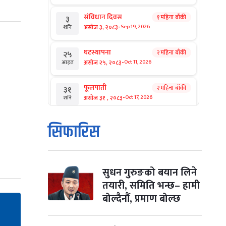
संविधान दिवस
१ महिना बाँकी
३
-
असोज ३, २०८३
Sep 19, 2026
शनि
घटस्थापना
२ महिना बाँकी
२५
-
असोज २५, २०८३
Oct 11, 2026
आइत
फूलपाती
२ महिना बाँकी
३१
-
असोज ३१ , २०८३
Oct 17, 2026
शनि
कार्तिक सङ्क्रान्ति
२ महिना बाँकी
१
सिफारिस
-
कार्तिक १, २०८३
Oct 18, 2026
आइत
महानवमी
२ महिना बाँकी
३
-
कार्तिक ३, २०८३
Oct 20, 2026
मंगल
सुधन गुरुङको बयान लिने
तयारी, समिति भन्छ– हामी
विजयादशमी
२ महिना बाँकी
४
बोल्दैनौं, प्रमाण बोल्छ
-
कार्तिक ४, २०८३
Oct 21, 2026
बुध