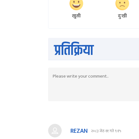
खुसी
दुःखी
प्रतिक्रिया
REZAN
२०८३ जेठ ११ गते ९:१५