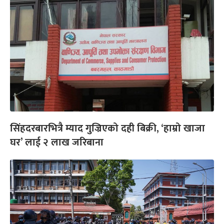
सिंहदरबारभित्रै म्याद गुज्रिएको दही बिक्री, ‘हाम्रो खाजा
घर’ लाई २ लाख जरिबाना