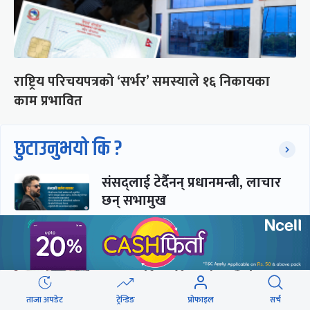
राष्ट्रिय परिचयपत्रको ‘सर्भर’ समस्याले १६ निकायका
काम प्रभावित
छुटाउनुभयो कि ?
संसद्लाई टेर्दैनन् प्रधानमन्त्री, लाचार
छन् सभामुख
‘अस्थायी प्रकृतिको अध्यादेशले ऐनको
व्यवस्था विस्थापित गर्न सक्दैन’
ताजा अपडेट
ट्रेन्डिङ
प्रोफाइल
सर्च