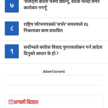
‘संसद्‍मा कालो चस्मा खोल्नू, बैठक चल्दा सेयर
७
कारोबार नगर्नू’
राष्ट्रिय परिचयपत्रको ‘सर्भर’ समस्याले १६
८
निकायका काम प्रभावित
सर्वोच्चले कांग्रेस विवाद पुनरावलोकन गर्न आदेश
९
दिनुको आधार के हो ?
Advertisment
आगामी बिदाहरु