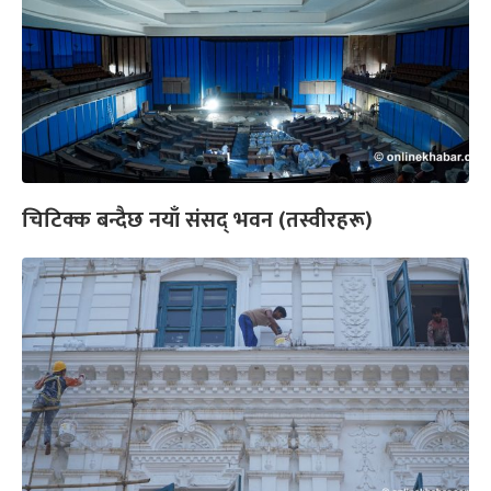
चिटिक्क बन्दैछ नयाँ संसद् भवन (तस्वीरहरू)