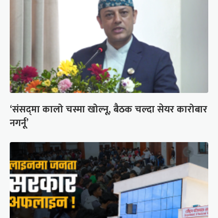
‘संसद्‍मा कालो चस्मा खोल्नू, बैठक चल्दा सेयर कारोबार
नगर्नू’