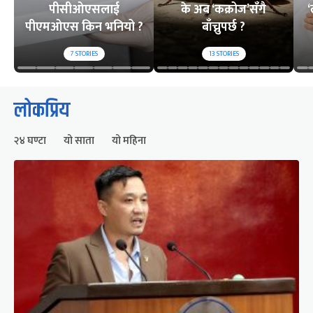
पीसीओएसलाई
के अब ‘कक्रोज’सँगै
‘
पीएमओएस किन भनियो ?
बाँच्नुपर्छ ?
7
STORIES
13
STORIES
लोकप्रिय
२४ घण्टा
यो साता
यो महिना