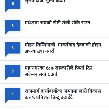
सुनचाँदीको मूल्य बढ्यो
८
मधेशमा भयको रोटी सेक्दै सीके राउत
५
मोहन तिम्सिनाजी- मार्क्सवाद देववाणी होइन,
५
अपव्याख्या नगरौं
महानगरका १८७ सहकारीले फिर्ता दिन
५
सकेनन् सवा ८ अर्ब
राजमार्ग दायाँबायाँका जग्गामा लाग्ने विकास
४
कर ५ प्रतिशत बिन्दु बढाइँदै