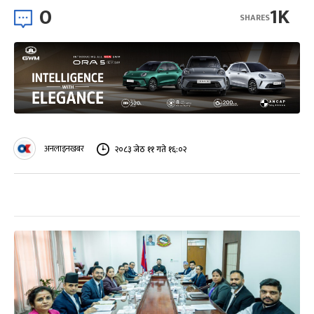
0
1K
SHARES
अनलाइनखबर
२०८३ जेठ ११ गते १६:०२