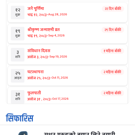
जनै पूर्णिमा
२२ दिन बाँकी
१२
-
भाद्र १२, २०८३
Aug 28, 2026
शुक्र
श्रीकृष्ण जन्माष्टमी व्रत
२९ दिन बाँकी
१९
-
भाद्र १९, २०८३
Sep 4, 2026
शुक्र
संविधान दिवस
१ महिना बाँकी
३
-
असोज ३, २०८३
Sep 19, 2026
शनि
घटस्थापना
२ महिना बाँकी
२५
-
असोज २५, २०८३
Oct 11, 2026
आइत
फूलपाती
२ महिना बाँकी
३१
-
असोज ३१ , २०८३
Oct 17, 2026
शनि
कार्तिक सङ्क्रान्ति
२ महिना बाँकी
१
सिफारिस
-
कार्तिक १, २०८३
Oct 18, 2026
आइत