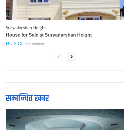
Suryadarshan Height
L
House for Sale at Suryadarshan Height
H
Rs. 3 Cr
R
Total Amount
‹
›
सम्बन्धित खबर