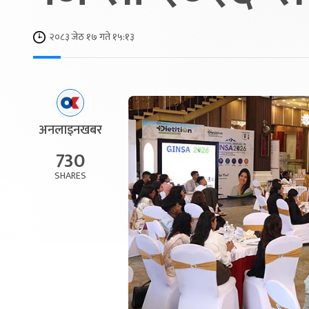
२०८३ जेठ १७ गते १५:१३
अनलाइनखबर
730
SHARES