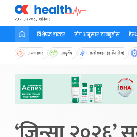
२३ साउन २०८३, शनिबार
विशेषज्ञ डाक्टर
रोग अनुसार छान्नुहोस
हेल
अल्जाइमर
आयुर्वेद
इन्डोक्राइन (हर्मोन रोग)
‘जिन्सा २०२६’ स