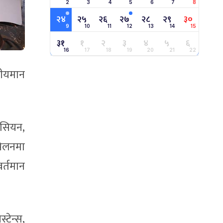
2
3
4
5
6
7
8
२४
२५
२६
२७
२८
२९
३०
9
10
11
12
13
14
15
३१
१
२
३
४
५
६
16
17
18
19
20
21
22
दीयमान
िसियन,
्मेलनमा
वर्तमान
टेन्स,