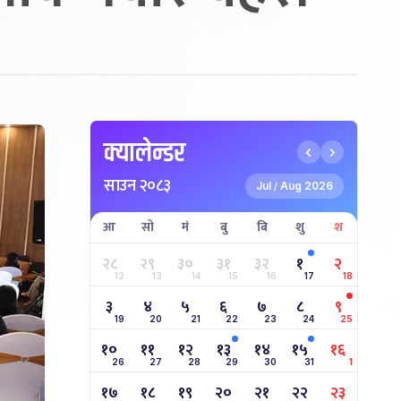
क्यालेन्डर
साउन २०८३
Jul
Aug 2026
/
आ
सो
मं
बु
बि
शु
श
२८
२९
३०
३१
३२
१
२
12
13
14
15
16
17
18
३
४
५
६
७
८
९
19
20
21
22
23
24
25
१०
११
१२
१३
१४
१५
१६
26
27
28
29
30
31
1
१७
१८
१९
२०
२१
२२
२३