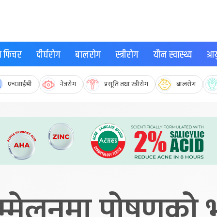
्थ फिचर
दीर्घरोग
बालरोग
स्त्रीरोग
यौन स्वास्थ्य
आयु
एचआईभी
नेत्ररोग
प्रसूति तथा स्त्रीरोग
बालरोग
म्मेलनमा पोषणको 