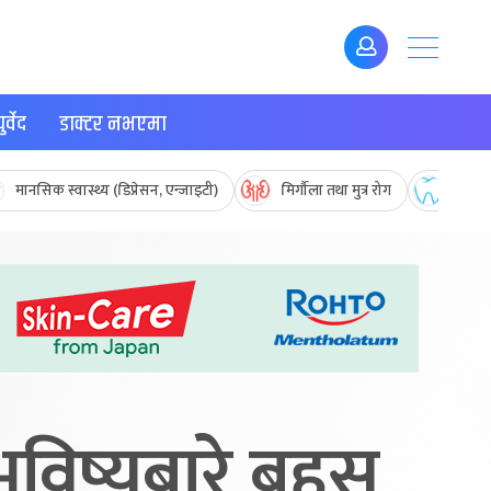
र्वेद
डाक्टर नभएमा
मानसिक स्वास्थ्य (डिप्रेसन, एन्जाइटी)
मिर्गौला तथा मुत्र रोग
मुख तथ
भविष्यबारे बहस