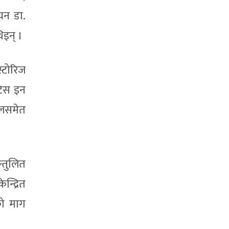
ियन डा.
िइन् ।
्टोरिज
टिस इन
फलसमेत
्तुलित
्द्रित
को माग