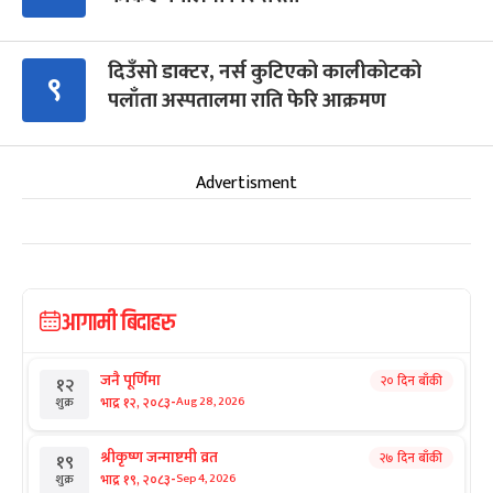
दिउँसो डाक्टर, नर्स कुटिएको कालीकोटको
९
पलाँता अस्पतालमा राति फेरि आक्रमण
Advertisment
आगामी बिदाहरु
जनै पूर्णिमा
२० दिन बाँकी
१२
-
भाद्र १२, २०८३
Aug 28, 2026
शुक्र
श्रीकृष्ण जन्माष्टमी व्रत
२७ दिन बाँकी
१९
-
भाद्र १९, २०८३
Sep 4, 2026
शुक्र