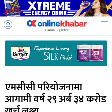
Skip
to
२३ साउन २०८३, शनिबार
content
एमसीसी परियोजनामा
आगामी वर्ष २९ अर्ब ३४ करोड
खर्च लक्ष्य