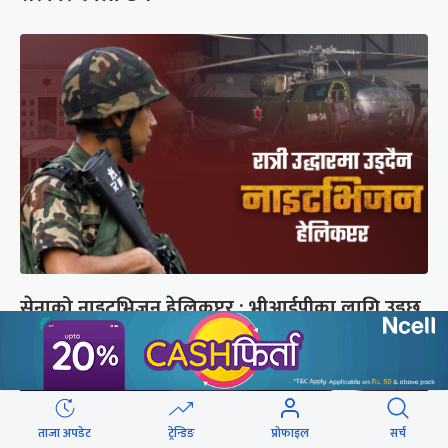
सेनाको नाइटभिजन हेलिकप्टर : भीआईपीका लागि उड्छ,
जनताको ज्यान बचाउन उड्दैन
ताजा अपडेट
ट्रेन्डिङ
प्रोफाइल
सर्च