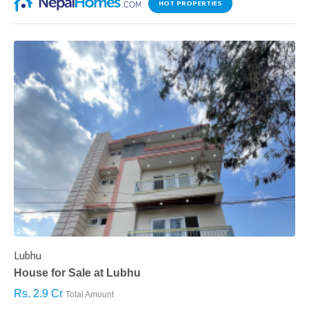
HOT PROPERTIES
Lubhu
C
House for Sale at Lubhu
H
Rs. 2.9 Cr
R
Total Amount