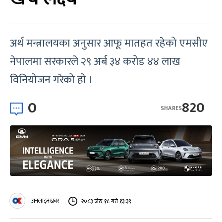
अर्थ मन्त्रालयका अनुसार आफू मातहत रहेको एमसीए
नेपालमा सरकारले २९ अर्ब ३४ करोड ४४ लाख
विनियोजन गरेको हो ।
0
820
SHARES
अनलाइनखबर
२०८३ जेठ १८ गते १३:३९