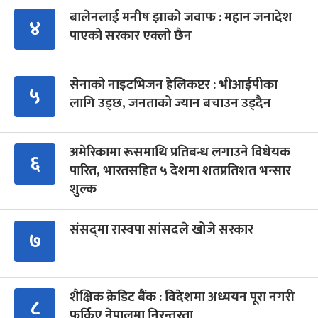
बालेनलाई मनीष झाको जवाफ : महान जनादेश
४
पाएको सरकार एक्लो छैन
सेनाको नाइटभिजन हेलिकप्टर : भीआईपीका
५
लागि उड्छ, जनताको ज्यान बचाउन उड्दैन
अमेरिकामा रूसमाथि प्रतिबन्ध लगाउने विधेयक
६
पारित, भारतसहित ५ देशमा शतप्रतिशत भन्सार
शुल्क
संसद्‍मा रास्वपा सांसदले खोजे सरकार
७
शैक्षिक क्रेडिट बैंक : विदेशमा अध्ययन पूरा नगरी
८
फर्किए नेपालमा निरन्तरता