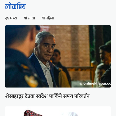
लोकप्रिय
२४ घण्टा
यो साता
यो महिना
शेरबहादुर देउवा स्वदेश फर्किने समय परिवर्तन