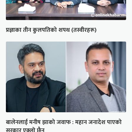
प्रज्ञाका तीन कुलपतिको शपथ (तस्वीरहरू)
बालेनलाई मनीष झाको जवाफ : महान जनादेश पाएको
सरकार एक्लो छैन