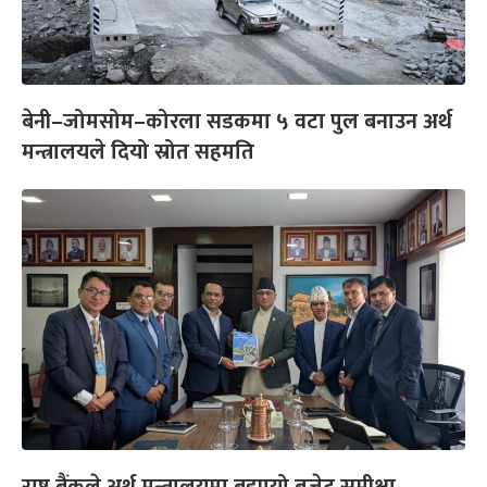
बेनी–जोमसोम–कोरला सडकमा ५ वटा पुल बनाउन अर्थ
मन्त्रालयले दियो स्रोत सहमति