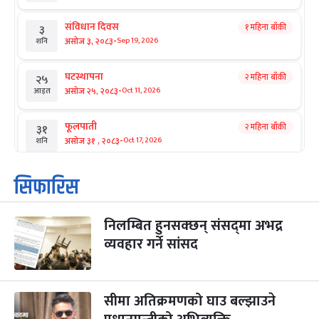
संविधान दिवस
१ महिना बाँकी
३
-
असोज ३, २०८३
Sep 19, 2026
शनि
घटस्थापना
२ महिना बाँकी
२५
-
असोज २५, २०८३
Oct 11, 2026
आइत
फूलपाती
२ महिना बाँकी
३१
-
असोज ३१ , २०८३
Oct 17, 2026
शनि
कार्तिक सङ्क्रान्ति
२ महिना बाँकी
१
सिफारिस
-
कार्तिक १, २०८३
Oct 18, 2026
आइत
निलम्बित हुनसक्छन् संसद्‌मा अभद्र
महानवमी
२ महिना बाँकी
३
-
व्यवहार गर्ने सांसद
कार्तिक ३, २०८३
Oct 20, 2026
मंगल
विजयादशमी
२ महिना बाँकी
४
-
कार्तिक ४, २०८३
Oct 21, 2026
बुध
सीमा अतिक्रमणको घाउ बल्झाउने