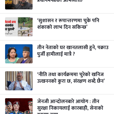
प्रधानमन्त्रीको अभिव्यक्ति
पापा‌ङ्कुशा एकादशी व्रत
२ महिना बाँकी
५
-
कार्तिक ५, २०८३
Oct 22, 2026
बिहि
‘सुशासन र रूपान्तरणमा चुके पनि
कुकुर तिहार
३ महिना बाँकी
२२
-
कार्तिक २२, २०८३
शंकाको लाभ दिन सकिन्छ’
Nov 8, 2026
आइत
गाई पूजा
३ महिना बाँकी
२३
-
कार्तिक २३, २०८३
Nov 9, 2026
सोम
तीन नेताको घर खानतलासी हुने, पक्राउ
पुर्जी हामीलाई मात्रै ?
गोरुपुजा
३ महिना बाँकी
२४
-
कार्तिक २४, २०८३
Nov 10, 2026
मंगल
‘नीति तथा कार्यक्रममा चुरेको खनिज
भाइटीका
३ महिना बाँकी
२५
-
कार्तिक २५, २०८३
Nov 11, 2026
बुध
उत्खननको कुरा छ, संरक्षण शब्दै छैन’
छठपर्व
३ महिना बाँकी
२९
-
कार्तिक २९, २०८३
Nov 15, 2026
आइत
जेनजी आन्दोलनबारे आयोग : तीन
सुरक्षा निकायलाई कारबाही, सेनाको
क्रिसमस डे
४ महिना बाँकी
१०