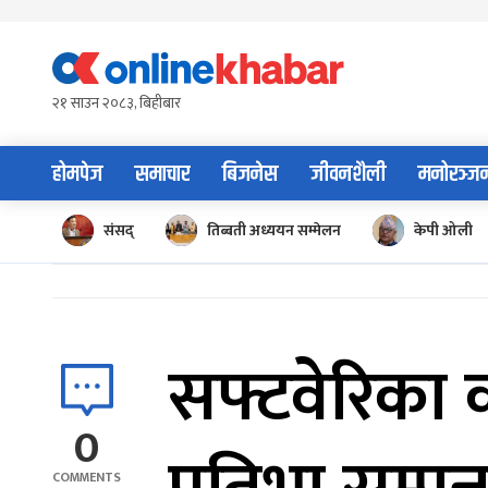
Skip
to
content
२१ साउन २०८३, बिहीबार
होमपेज
समाचार
बिजनेस
जीवनशैली
मनोरञ्ज
संसद्
तिब्बती अध्ययन सम्मेलन
केपी ओली
सफ्टवेरिका 
0
COMMENTS