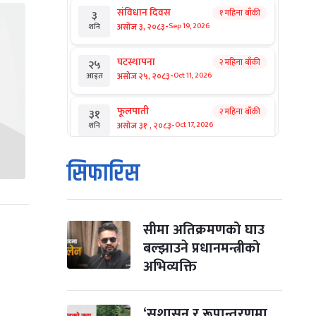
संविधान दिवस
१ महिना बाँकी
३
-
असोज ३, २०८३
Sep 19, 2026
शनि
घटस्थापना
२ महिना बाँकी
२५
-
असोज २५, २०८३
Oct 11, 2026
आइत
फूलपाती
२ महिना बाँकी
३१
-
असोज ३१ , २०८३
Oct 17, 2026
शनि
कार्तिक सङ्क्रान्ति
२ महिना बाँकी
१
सिफारिस
-
कार्तिक १, २०८३
Oct 18, 2026
आइत
महानवमी
२ महिना बाँकी
३
-
कार्तिक ३, २०८३
Oct 20, 2026
मंगल
सीमा अतिक्रमणको घाउ
बल्झाउने प्रधानमन्त्रीको
विजयादशमी
२ महिना बाँकी
४
अभिव्यक्ति
-
कार्तिक ४, २०८३
Oct 21, 2026
बुध
पापा‌ङ्कुशा एकादशी व्रत
‘सुशासन र रूपान्तरणमा
२ महिना बाँकी
५