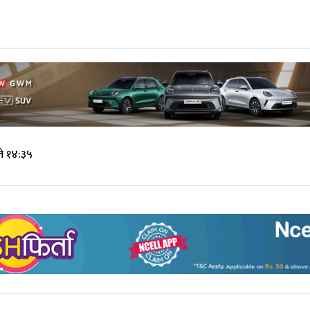
न
े १४:३५