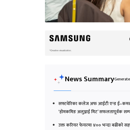
News Summary
Generated
सफ्टवेरिका कलेज अफ आईटी एन्ड ई–कमर्सल
‘होमकमिङ अलुम्नाई मिट’ सफलतापूर्वक सम्प
उक्त करियर फेयरमा ४०० भन्दा बढीको सहभाग