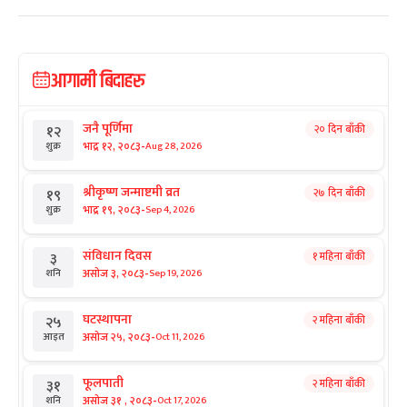
आगामी बिदाहरु
जनै पूर्णिमा
२० दिन बाँकी
१२
-
भाद्र १२, २०८३
Aug 28, 2026
शुक्र
श्रीकृष्ण जन्माष्टमी व्रत
२७ दिन बाँकी
१९
-
भाद्र १९, २०८३
Sep 4, 2026
शुक्र
संविधान दिवस
१ महिना बाँकी
३
-
असोज ३, २०८३
Sep 19, 2026
शनि
घटस्थापना
२ महिना बाँकी
२५
-
असोज २५, २०८३
Oct 11, 2026
आइत
फूलपाती
२ महिना बाँकी
३१
-
असोज ३१ , २०८३
Oct 17, 2026
शनि