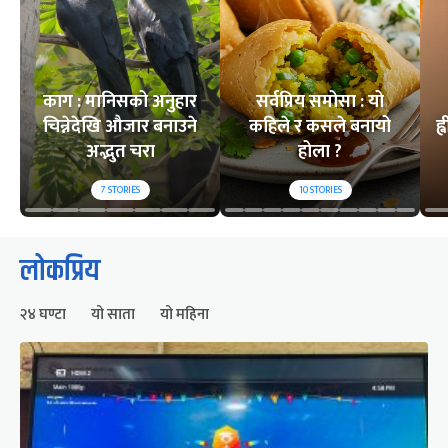
काग : मानिसको अनुहार
सर्वप्रिय समोसा : यो
चिन्नेदेखि औजार बनाउने
कहिले र कसले बनायो
ह
अद्भुत चरा
होला ?
7
STORIES
10
STORIES
लोकप्रिय
२४ घण्टा
यो साता
यो महिना