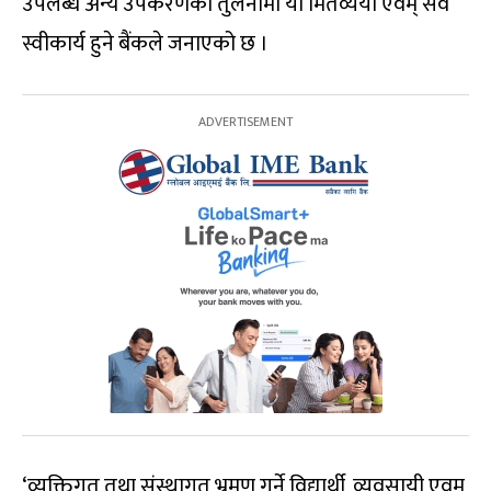
उपलब्ध अन्य उपकरणको तुलनामा यो मितव्ययी एवम् सर्व
स्वीकार्य हुने बैंकले जनाएको छ ।
‘व्यक्तिगत तथा संस्थागत भ्रमण गर्ने विद्यार्थी, व्यवसायी एवम्