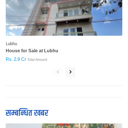
Lubhu
C
House for Sale at Lubhu
H
Rs. 2.9 Cr
R
Total Amount
‹
›
सम्बन्धित खबर