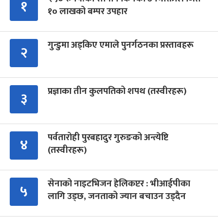
१
१० लाखको बम्पर उपहार
गुन्डुमा अड्किए एमाले पुनर्गठनका प्रस्तावहरू
२
प्रज्ञाका तीन कुलपतिको शपथ (तस्वीरहरू)
३
पर्वतारोही पुरबहादुर गुरुङको अन्त्येष्टि
४
(तस्वीरहरू)
सेनाको नाइटभिजन हेलिकप्टर : भीआईपीका
५
लागि उड्छ, जनताको ज्यान बचाउन उड्दैन