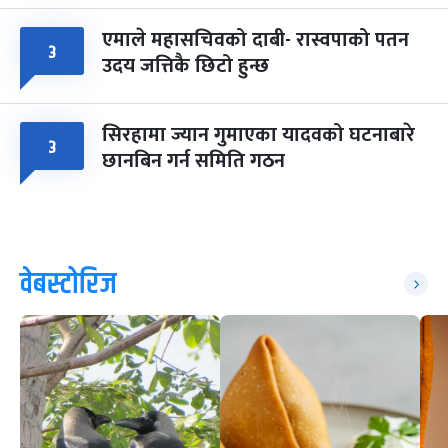
एमाले महासचिवको दाबी- रास्वपाको पतन
३
उदय जत्तिकै छिटो हुन्छ
सिरहामा ज्यान गुमाएका यादवको घटनाबारे
३
छानबिन गर्न समिति गठन
वेबस्टोरिज