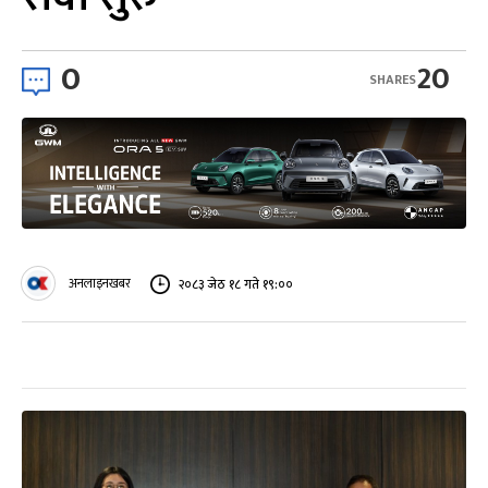
0
20
SHARES
अनलाइनखबर
२०८३ जेठ १८ गते १९:००