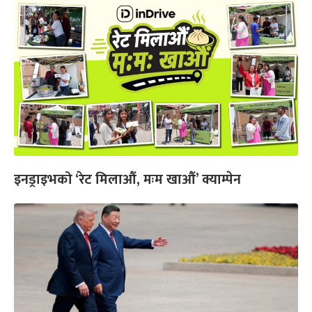
इनड्राइभको ‘रेट मिलाऔं, मःम खाऔं’ क्याम्पेन