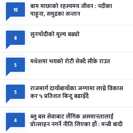
बाम माछाको रहस्यमय जीवन : नदीका
फागुपूर्णिमा
१०
७ महिना बाँकी
८
पाहुना, समुद्रका सन्तान
-
चैत्र ८, २०८३
Mar 22, 2027
सोम
सुनचाँदीको मूल्य बढ्यो
८
मधेशमा भयको रोटी सेक्दै सीके राउत
५
राजमार्ग दायाँबायाँका जग्गामा लाग्ने विकास
५
कर ५ प्रतिशत बिन्दु बढाइँदै
ब्लु बस सेवाबाट लैंगिक असमानतालाई
४
प्रोत्साहन नगर्ने नीति लिएका हौं : मन्त्री बादी