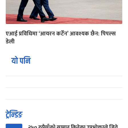
एआई प्रविधिमा ‘आयरन कर्टेन’ आवश्यक छैन: पिपल्स
डेली
यो पनि
ट्रेन्डिङ
२५० रुपैयाँको सामान किनेका उपभोक्ताले जिते