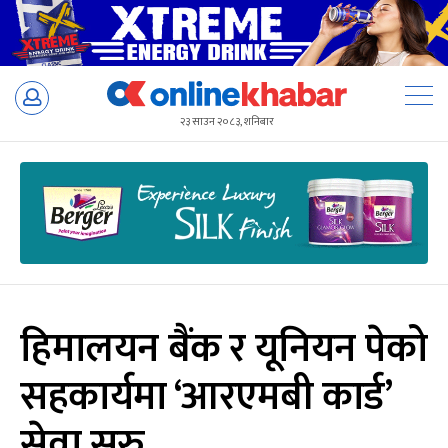
Skip
to
२३ साउन २०८३, शनिबार
content
हिमालयन बैंक र यूनियन पेको
सहकार्यमा ‘आरएमबी कार्ड’
सेवा सुरु