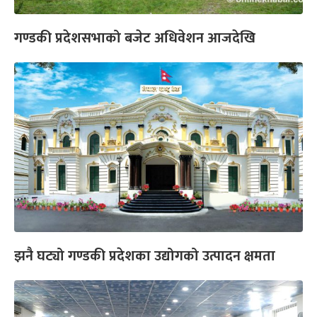
गण्डकी प्रदेशसभाको बजेट अधिवेशन आजदेखि
झनै घट्यो गण्डकी प्रदेशका उद्योगको उत्पादन क्षमता