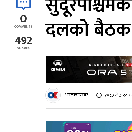
सुदूरपश्चिमका
0
दलको बैठक
COMMENTS
492
SHARES
अनलाइनखबर
२०८३ जेठ २० ग