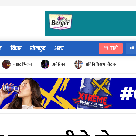
न
विचार
खेलकुद
अन्य
पात्रो
नाइट भिजन
अमेरिका
प्रतिनिधिसभा बैठक