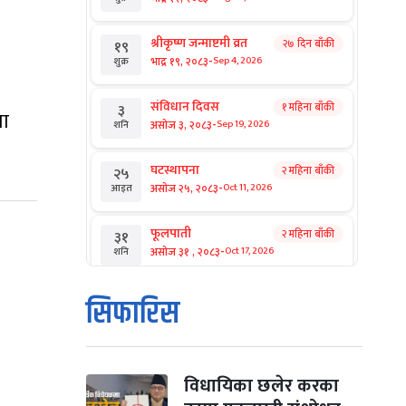
श्रीकृष्ण जन्माष्टमी व्रत
२७ दिन बाँकी
१९
-
भाद्र १९, २०८३
Sep 4, 2026
शुक्र
संविधान दिवस
१ महिना बाँकी
३
मा
-
असोज ३, २०८३
Sep 19, 2026
शनि
घटस्थापना
२ महिना बाँकी
२५
-
असोज २५, २०८३
Oct 11, 2026
आइत
फूलपाती
२ महिना बाँकी
३१
-
असोज ३१ , २०८३
Oct 17, 2026
शनि
कार्तिक सङ्क्रान्ति
२ महिना बाँकी
१
सिफारिस
-
कार्तिक १, २०८३
Oct 18, 2026
आइत
महानवमी
२ महिना बाँकी
३
-
कार्तिक ३, २०८३
Oct 20, 2026
मंगल
विधायिका छलेर करका