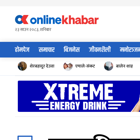
Skip
to
content
२३ साउन २०८३, शनिबार
होमपेज
समाचार
बिजनेस
जीवनशैली
मनोरञ्ज
शेरबहादुर देउवा
एमाले-संकट
बालेन शाह