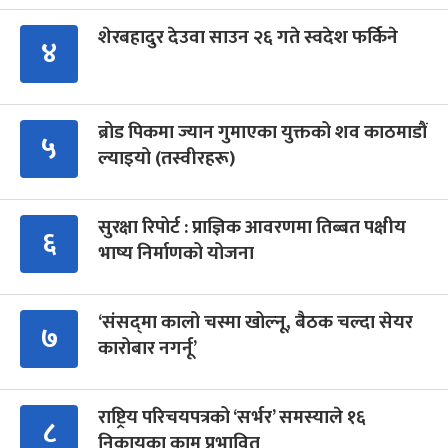
शेरबहादुर देउवा साउन २६ गते स्वदेश फर्किने
४
ब्रोड पिकमा ज्यान गुमाएका युक्तको शव काठमाडौं
५
ल्याइयो (तस्वीरहरू)
सुरक्षा रिपोर्ट : प्राज्ञिक आवरणमा तिब्बत पक्षीय
६
भाष्य निर्माणको योजना
‘संसद्‍मा कालो चस्मा खोल्नू, बैठक चल्दा सेयर
७
कारोबार नगर्नू’
राष्ट्रिय परिचयपत्रको ‘सर्भर’ समस्याले १६
८
निकायका काम प्रभावित