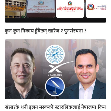
कुन-कुन निकाय हुँदैछन् खारेज र पुनर्संरचना ?
संसारकै धनी इलन मस्कको स्टारलिंकलाई नेपालमा किन