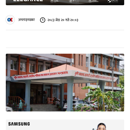
अनलाइनखबर
२०८३ जेठ २० गते २०:०३