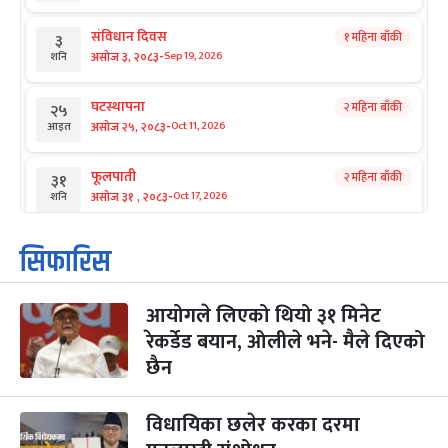
संविधान दिवस
१ महिना बाँकी
३
-
असोज ३, २०८३
Sep 19, 2026
शनि
घटस्थापना
२ महिना बाँकी
२५
-
असोज २५, २०८३
Oct 11, 2026
आइत
फूलपाती
२ महिना बाँकी
३१
-
असोज ३१ , २०८३
Oct 17, 2026
शनि
कार्तिक सङ्क्रान्ति
२ महिना बाँकी
१
सिफारिस
-
कार्तिक १, २०८३
Oct 18, 2026
आइत
आयोगले लिएको थियो ३१ मिनेट
महानवमी
२ महिना बाँकी
३
-
रेकर्डेड बयान, ओलीले भने- मैले दिएको
कार्तिक ३, २०८३
Oct 20, 2026
मंगल
छैन
विजयादशमी
२ महिना बाँकी
४
-
कार्तिक ४, २०८३
Oct 21, 2026
बुध
विधायिका छलेर करका दरमा