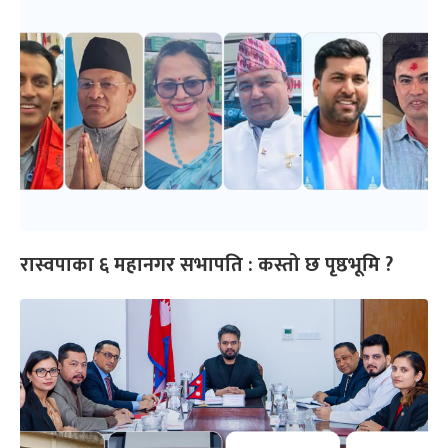
रास्वपाका ६ महानगर सभापति : कस्तो छ पृष्ठभूमि ?