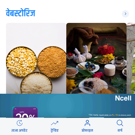
वेबस्टोरिज
गर्मीमा सातु खानु किन
आयुर्वेदिक औषधि :
उत्तम मानिन्छ ?
विश्वास गर्ने कि डराउने ?
11
STORIES
9
STORIES
ताजा अपडेट
ट्रेन्डिङ
प्रोफाइल
सर्च