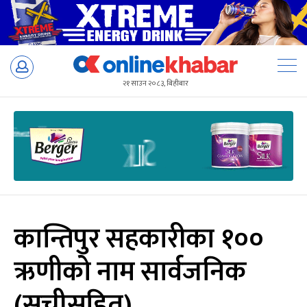
Skip
to
२१ साउन २०८३, बिहीबार
content
कान्तिपुर सहकारीका १००
ऋणीको नाम सार्वजनिक
(सूचीसहित)