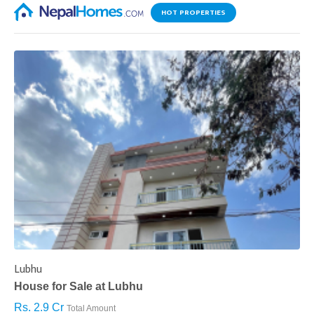
HOT PROPERTIES
Lubhu
C
House for Sale at Lubhu
H
Rs. 2.9 Cr
R
Total Amount