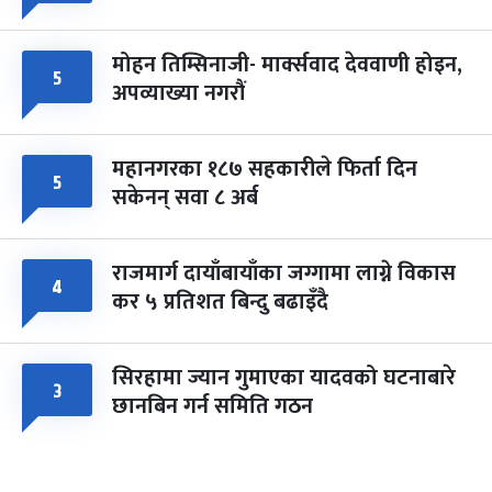
मोहन तिम्सिनाजी- मार्क्सवाद देववाणी होइन,
५
अपव्याख्या नगरौं
महानगरका १८७ सहकारीले फिर्ता दिन
५
सकेनन् सवा ८ अर्ब
राजमार्ग दायाँबायाँका जग्गामा लाग्ने विकास
४
कर ५ प्रतिशत बिन्दु बढाइँदै
सिरहामा ज्यान गुमाएका यादवको घटनाबारे
३
छानबिन गर्न समिति गठन