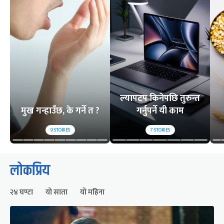
ल्यापटप किनेपछि तुरुन्त
मुख गन्हाउँछ, के गर्ने त ?
गर्नुपर्ने यी काम
9
STORIES
7
STORIES
लोकप्रिय
२४ घण्टा
यो साता
यो महिना