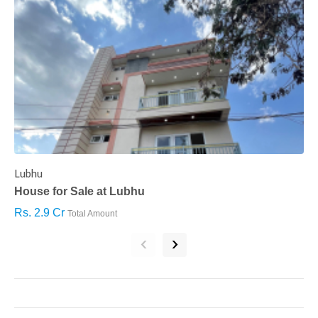
Lubhu
C
House for Sale at Lubhu
H
Rs. 2.9 Cr
R
Total Amount
‹
›