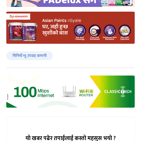
चिनियाँ भू-उपग्रह कम्पनी
यो खबर पढेर तपाईलाई कस्तो महसुस भयो ?