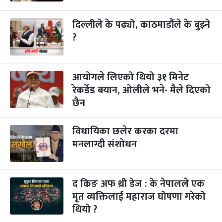
गाई पूजा
३ महिना बाँकी
२३
-
कार्तिक २३, २०८३
Nov 9, 2026
सोम
दिल्लीले के पढ्यो, काठमाडौंले के बुझ्ने
?
गोरुपुजा
३ महिना बाँकी
२४
-
कार्तिक २४, २०८३
Nov 10, 2026
मंगल
भाइटीका
आयोगले लिएको थियो ३१ मिनेट
३ महिना बाँकी
२५
-
कार्तिक २५, २०८३
Nov 11, 2026
बुध
रेकर्डेड बयान, ओलीले भने- मैले दिएको
छैन
छठपर्व
३ महिना बाँकी
२९
-
कार्तिक २९, २०८३
Nov 15, 2026
आइत
विधायिका छलेर करका दरमा
मनलाग्दी संशोधन
क्रिसमस डे
४ महिना बाँकी
१०
-
पौष १०, २०८३
Dec 25, 2026
शुक्र
तमुल्होछार
४ महिना बाँकी
१५
द किङ अफ थ्री डेज : के नेपालले एक
-
पौष १५, २०८३
Dec 30, 2026
बुध
मृत व्यक्तिलाई महाराज घोषणा गरेको
थियो ?
पृथ्वी जयन्ती
५ महिना बाँकी
२७