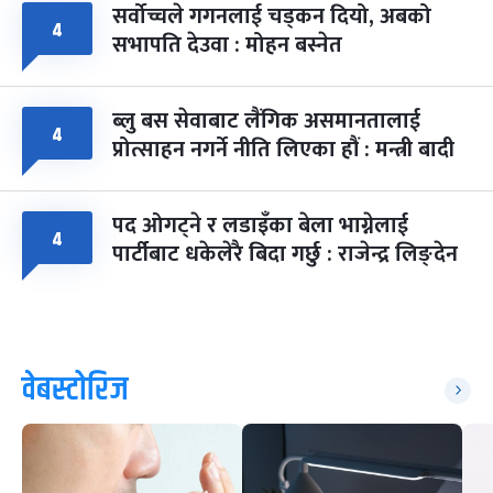
सर्वोच्चले गगनलाई चड्कन दियो, अबको
४
सभापति देउवा : मोहन बस्नेत
ब्लु बस सेवाबाट लैंगिक असमानतालाई
४
प्रोत्साहन नगर्ने नीति लिएका हौं : मन्त्री बादी
पद ओगट्ने र लडाइँका बेला भाग्नेलाई
४
पार्टीबाट धकेलेरै बिदा गर्छु : राजेन्द्र लिङ्देन
वेबस्टोरिज