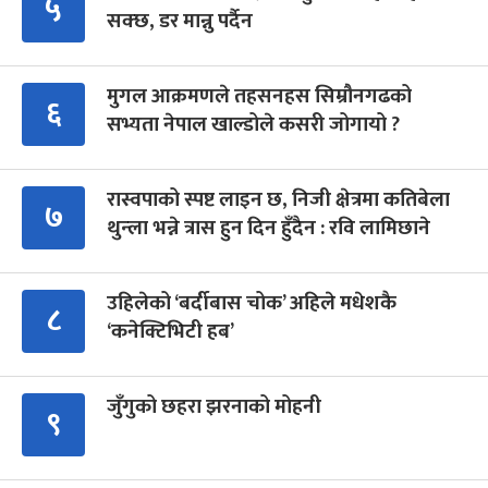
५
सक्छ, डर मान्नु पर्दैन
मुगल आक्रमणले तहसनहस सिम्रौनगढको
६
सभ्यता नेपाल खाल्डोले कसरी जोगायो ?
रास्वपाको स्पष्ट लाइन छ, निजी क्षेत्रमा कतिबेला
७
थुन्ला भन्ने त्रास हुन दिन हुँदैन : रवि लामिछाने
उहिलेको ‘बर्दीबास चोक’ अहिले मधेशकै
८
‘कनेक्टिभिटी हब’
जुँगुको छहरा झरनाको मोहनी
९