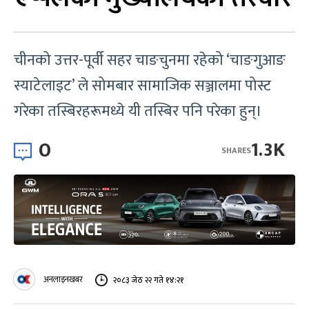
चीनको उत्तर-पूर्वी सहर चाङचुनमा रहेको ‘चाङगुआङ
स्याटेलाइट’ ले सोमबार सामाजिक सञ्जालमा पोस्ट
गरेका तस्बिरहरूमध्ये यी तस्बिर पनि परेका हुन्।
0
1.3K
SHARES
अनलाइनखबर
२०८३ जेठ २२ गते १४:२१