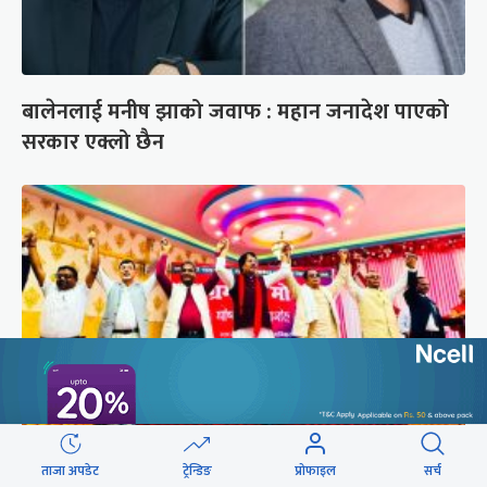
बालेनलाई मनीष झाको जवाफ : महान जनादेश पाएको
सरकार एक्लो छैन
ताजा अपडेट
ट्रेन्डिङ
प्रोफाइल
सर्च
अस्तित्व संकटमा परेपछि मोर्चाबन्दीमा जुटे मधेशी-