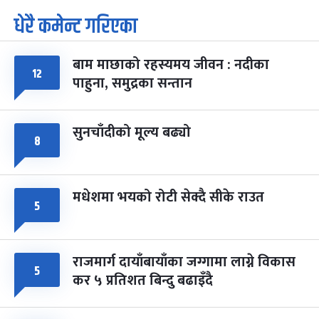
पूर्णिमा व्रत
७ महिना बाँकी
७
धेरै कमेन्ट गरिएका
-
चैत्र ७, २०८३
Mar 21, 2027
आइत
बाम माछाको रहस्यमय जीवन : नदीका
फागुपूर्णिमा
७ महिना बाँकी
८
१२
पाहुना, समुद्रका सन्तान
-
चैत्र ८, २०८३
Mar 22, 2027
सोम
सुनचाँदीको मूल्य बढ्यो
८
मधेशमा भयको रोटी सेक्दै सीके राउत
५
राजमार्ग दायाँबायाँका जग्गामा लाग्ने विकास
५
कर ५ प्रतिशत बिन्दु बढाइँदै