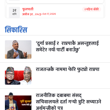
फूलपाती
२ महिना बाँकी
३१
-
असोज ३१ , २०८३
Oct 17, 2026
शनि
कार्तिक सङ्क्रान्ति
२ महिना बाँकी
१
सिफारिस
-
कार्तिक १, २०८३
Oct 18, 2026
आइत
‘दुर्गा प्रसाईं र राप्रपाकै असन्तुष्टलाई
महानवमी
२ महिना बाँकी
३
-
समेटेर नयाँ पार्टी बनाउँछु’
कार्तिक ३, २०८३
Oct 20, 2026
मंगल
विजयादशमी
२ महिना बाँकी
४
-
कार्तिक ४, २०८३
Oct 21, 2026
बुध
राजतन्त्रकै नाममा फेरि फुट्यो राप्रपा
पापा‌ङ्कुशा एकादशी व्रत
२ महिना बाँकी
५
-
कार्तिक ५, २०८३
Oct 22, 2026
बिहि
राजनीतिक दबाबमा संसद्
कुकुर तिहार
३ महिना बाँकी
२२
-
कार्तिक २२, २०८३
सचिवालयले दर्ता गर्‍यो त्रुटि सच्याउने
Nov 8, 2026
आइत
अर्थमन्त्रीको पत्र