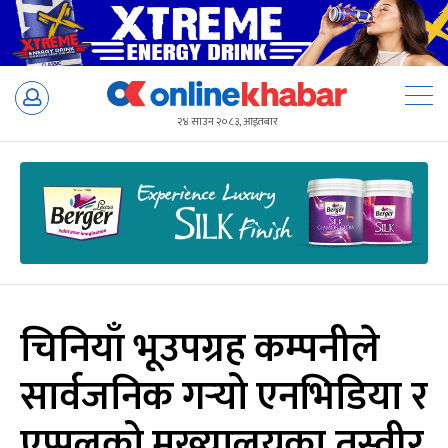
Skip
to
२४ साउन २०८३, आइतबार
content
चिनियाँ भूउपग्रह कम्पनीले
सार्वजनिक गर्‍यो एनभिडिया र
एप्पलको मुख्यालयका तस्वीर