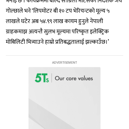
भनाइ छ । कार्यक्रममा बोल्दै सांग्रिला मोटर्सका निर्देशक जय
गोल्छाले भने ‘लिपमोटर बी १० टप भेरियन्टको मूल्य ५
लाखले घटेर अब ५४.९९ लाख कायम हुनुले नेपाली
ग्राहकमाझ अत्यन्तै सुलभ मूल्यमा परिष्कृत इलेक्ट्रिक
मोबिलिटी भित्र्याउने हाम्रो प्रतिबद्धतालाई झल्काउँछ।’