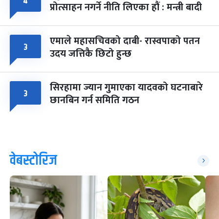
४
प्रोत्साहन नगर्ने नीति लिएका हौं : मन्त्री बादी
एमाले महासचिवको दाबी- रास्वपाको पतन
३
उदय जत्तिकै छिटो हुन्छ
सिरहामा ज्यान गुमाएका यादवको घटनाबारे
३
छानबिन गर्न समिति गठन
वेबस्टोरिज