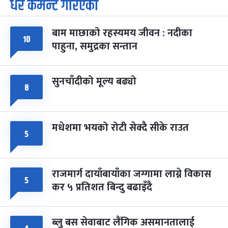
७
धेरै कमेन्ट गरिएका
-
चैत्र ७, २०८३
Mar 21, 2027
आइत
बाम माछाको रहस्यमय जीवन : नदीका
फागुपूर्णिमा
७ महिना बाँकी
८
१०
पाहुना, समुद्रका सन्तान
-
चैत्र ८, २०८३
Mar 22, 2027
सोम
सुनचाँदीको मूल्य बढ्यो
८
मधेशमा भयको रोटी सेक्दै सीके राउत
५
राजमार्ग दायाँबायाँका जग्गामा लाग्ने विकास
५
कर ५ प्रतिशत बिन्दु बढाइँदै
ब्लु बस सेवाबाट लैंगिक असमानतालाई