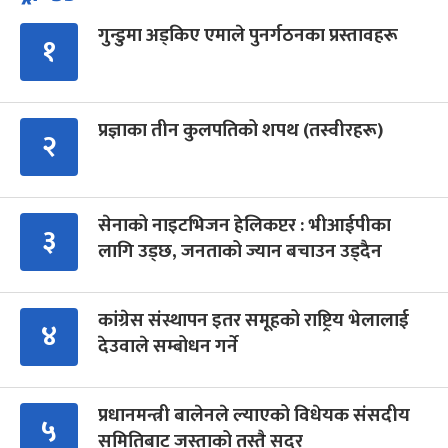
गुन्डुमा अड्किए एमाले पुनर्गठनका प्रस्तावहरू
१
प्रज्ञाका तीन कुलपतिको शपथ (तस्वीरहरू)
२
सेनाको नाइटभिजन हेलिकप्टर : भीआईपीका
३
लागि उड्छ, जनताको ज्यान बचाउन उड्दैन
कांग्रेस संस्थापन इतर समूहको राष्ट्रिय भेलालाई
४
देउवाले सम्बोधन गर्ने
प्रधानमन्त्री बालेनले ल्याएको विधेयक संसदीय
५
समितिबाट जस्ताको तस्तै सदर