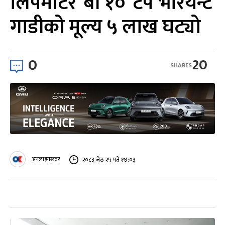
लिपमोटर ‘बी १०’ टप भेरियन्ट
गाडीको मूल्य ५ लाख घट्यो
0
20
SHARES
अनलाइनखबर
२०८३ जेठ २५ गते १४:०३