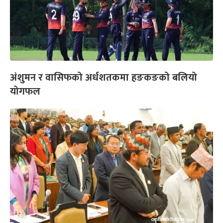
अंशुमन र वासिफको अर्धशतकमा हङकङको बलियो
योगफल