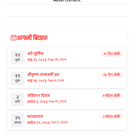
Advertisment
आगामी बिदाहरु
जनै पूर्णिमा
२० दिन बाँकी
१२
-
भाद्र १२, २०८३
Aug 28, 2026
शुक्र
श्रीकृष्ण जन्माष्टमी व्रत
२७ दिन बाँकी
१९
-
भाद्र १९, २०८३
Sep 4, 2026
शुक्र
संविधान दिवस
१ महिना बाँकी
३
-
असोज ३, २०८३
Sep 19, 2026
शनि
घटस्थापना
२ महिना बाँकी
२५
-
असोज २५, २०८३
Oct 11, 2026
आइत