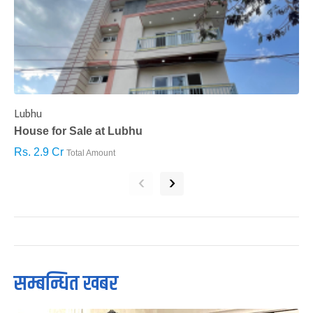
Lubhu
C
House for Sale at Lubhu
H
Rs. 2.9 Cr
R
Total Amount
‹
›
सम्बन्धित खबर