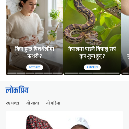
किन हुन्छ पित्तथैलीमा
नेपालमा पाइने विषालु सर्प
पत्थरी ?
कुन-कुन हुन् ?
म
6
STORIES
4
STORIES
लोकप्रिय
२४ घण्टा
यो साता
यो महिना