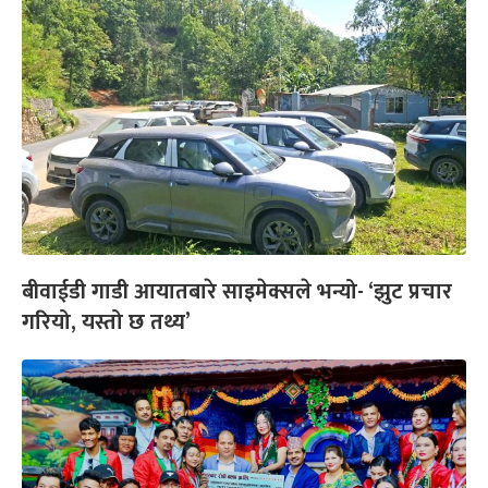
बीवाईडी गाडी आयातबारे साइमेक्सले भन्यो- ‘झुट प्रचार
गरियो, यस्तो छ तथ्य’