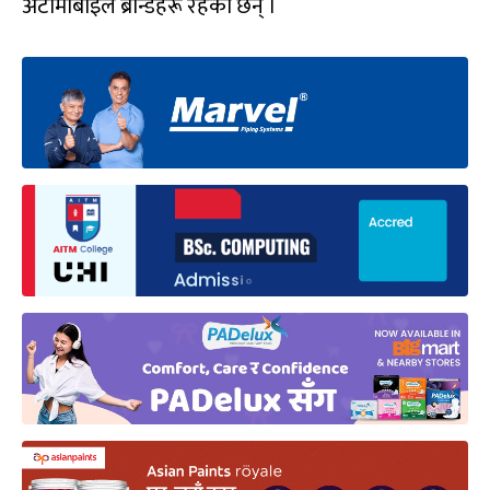
अटोमोबाइल ब्रान्डहरू रहेका छन् ।