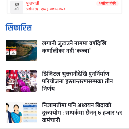
फूलपाती
२ महिना बाँकी
३१
-
असोज ३१ , २०८३
Oct 17, 2026
शनि
कार्तिक सङ्क्रान्ति
२ महिना बाँकी
१
सिफारिस
-
कार्तिक १, २०८३
Oct 18, 2026
आइत
लगानी जुटाउने नाममा वर्षौंदेखि
महानवमी
२ महिना बाँकी
३
-
कर्णालीका नदी ‘कब्जा’
कार्तिक ३, २०८३
Oct 20, 2026
मंगल
विजयादशमी
२ महिना बाँकी
४
-
कार्तिक ४, २०८३
Oct 21, 2026
बुध
डिजिटल भुक्तानीदेखि पुनर्निर्माण
परियोजना हस्तान्तरणसम्मका तीन
पापा‌ङ्कुशा एकादशी व्रत
२ महिना बाँकी
५
निर्णय
-
कार्तिक ५, २०८३
Oct 22, 2026
बिहि
निजामतीमा पनि अध्ययन बिदाको
कुकुर तिहार
३ महिना बाँकी
२२
-
कार्तिक २२, २०८३
Nov 8, 2026
आइत
दुरुपयोग : सम्पर्कमा छैनन् ७ हजार ५९
कर्मचारी
गाई पूजा
३ महिना बाँकी
२३