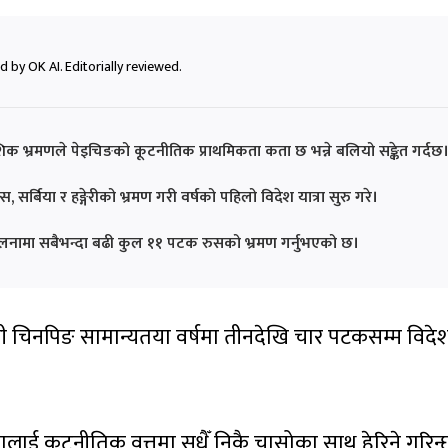
 by OK AI. Editorially reviewed.
ेशिक भ्रमणले पेइचिङको कूटनीतिक प्राथमिकता कता छ भन्ने बलियो सङ्केत गर्दछ
्स, सर्बिया र हङ्गेरीको भ्रमण गरी वर्षको पहिलो विदेश यात्रा सुरु गरे।
 तुलनामा सबैभन्दा बढी कुल ११ पटक रुसको भ्रमण गर्नुभएको छ।
ति सी चिनपिङ सामान्यतया वर्षमा तीनदेखि चार पटकसम्म विदे
लाई कूटनीतिक वृत्तमा सधैँ निकै चासोका साथ हेरिने गरिन