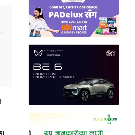
।
श
्छ।