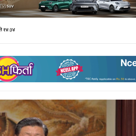
ते १४:३४