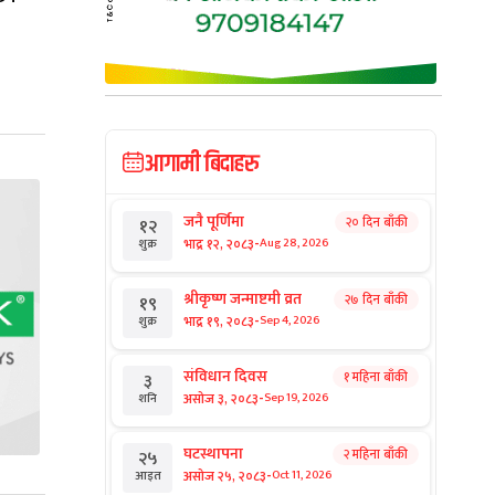
आगामी बिदाहरु
जनै पूर्णिमा
२० दिन बाँकी
१२
-
भाद्र १२, २०८३
Aug 28, 2026
शुक्र
श्रीकृष्ण जन्माष्टमी व्रत
२७ दिन बाँकी
१९
-
भाद्र १९, २०८३
Sep 4, 2026
शुक्र
संविधान दिवस
१ महिना बाँकी
३
-
असोज ३, २०८३
Sep 19, 2026
शनि
घटस्थापना
२ महिना बाँकी
२५
-
असोज २५, २०८३
Oct 11, 2026
आइत