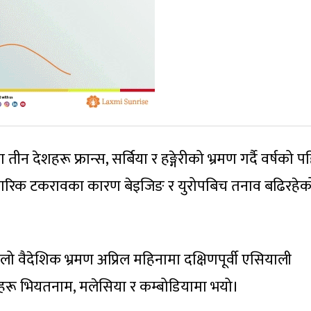
ीन देशहरू फ्रान्स, सर्बिया र हङ्गेरीको भ्रमण गर्दै वर्षको 
 र व्यापारिक टकरावका कारण बेइजिङ र युरोपबिच तनाव बढिरहेक
हिलो वैदेशिक भ्रमण अप्रिल महिनामा दक्षिणपूर्वी एसियाली
यहरू भियतनाम, मलेसिया र कम्बोडियामा भयो।