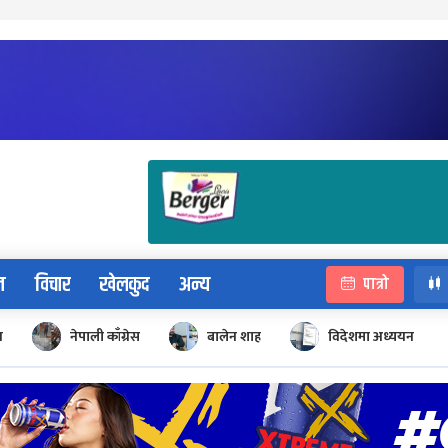
न
विचार
खेलकुद
अन्य
पात्रो
न
नेपाली काँग्रेस
बालेन शाह
विदेशमा अध्ययन