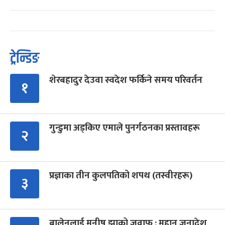
ट्रेन्डिङ
शेरबहादुर देउवा स्वदेश फर्किने समय परिवर्तन
१
गुन्डुमा अड्किए एमाले पुनर्गठनका प्रस्तावहरू
२
प्रज्ञाका तीन कुलपतिको शपथ (तस्वीरहरू)
३
बालेनलाई मनीष झाको जवाफ : महान जनादेश