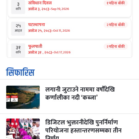
संविधान दिवस
१ महिना बाँकी
३
-
असोज ३, २०८३
Sep 19, 2026
शनि
घटस्थापना
२ महिना बाँकी
२५
-
असोज २५, २०८३
Oct 11, 2026
आइत
फूलपाती
२ महिना बाँकी
३१
-
असोज ३१ , २०८३
Oct 17, 2026
शनि
कार्तिक सङ्क्रान्ति
२ महिना बाँकी
१
सिफारिस
-
कार्तिक १, २०८३
Oct 18, 2026
आइत
लगानी जुटाउने नाममा वर्षौंदेखि
महानवमी
२ महिना बाँकी
३
-
कर्णालीका नदी ‘कब्जा’
कार्तिक ३, २०८३
Oct 20, 2026
मंगल
विजयादशमी
२ महिना बाँकी
४
-
कार्तिक ४, २०८३
Oct 21, 2026
बुध
डिजिटल भुक्तानीदेखि पुनर्निर्माण
परियोजना हस्तान्तरणसम्मका तीन
पापा‌ङ्कुशा एकादशी व्रत
२ महिना बाँकी
५
निर्णय