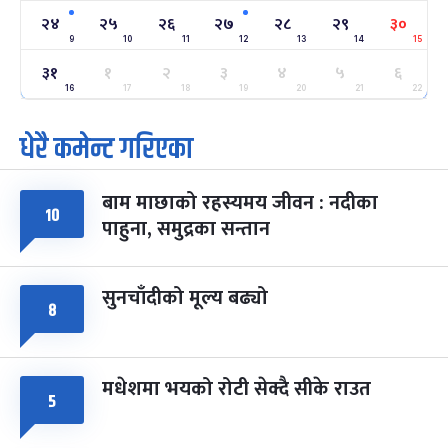
-
फाल्गुन २४, २०८३
Mar 8, 2027
सोम
२४
२५
२६
२७
२८
२९
३०
9
10
11
12
13
14
15
ग्याल्पो ल्होसार
७ महिना बाँकी
२५
३१
१
२
३
४
५
६
-
फाल्गुन २५, २०८३
Mar 9, 2027
मंगल
16
17
18
19
20
21
22
पूर्णिमा व्रत
७ महिना बाँकी
७
धेरै कमेन्ट गरिएका
-
चैत्र ७, २०८३
Mar 21, 2027
आइत
बाम माछाको रहस्यमय जीवन : नदीका
फागुपूर्णिमा
७ महिना बाँकी
८
१०
पाहुना, समुद्रका सन्तान
-
चैत्र ८, २०८३
Mar 22, 2027
सोम
सुनचाँदीको मूल्य बढ्यो
८
मधेशमा भयको रोटी सेक्दै सीके राउत
५