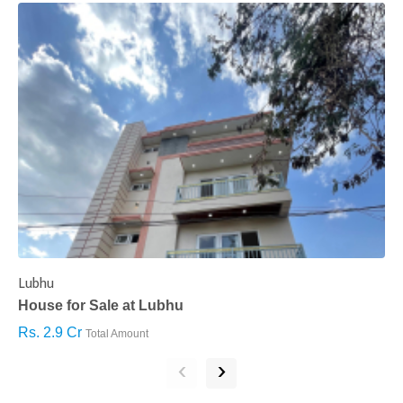
Lubhu
C
House for Sale at Lubhu
H
Rs. 2.9 Cr
R
Total Amount
‹
›