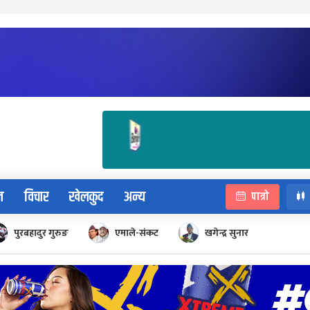
न
विचार
खेलकुद
अन्य
पात्रो
पुरबहादुर गुरुङ
एमाले-संकट
खगेन्द्र सुनार