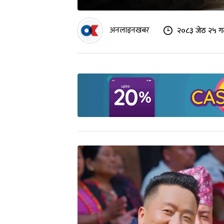
अनलाइनखबर
२०८३ जेठ २५ गत