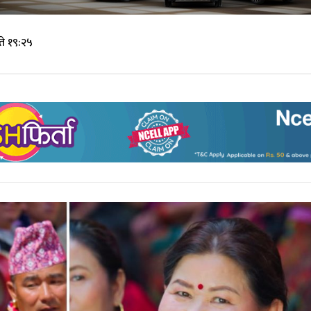
े १९:२५