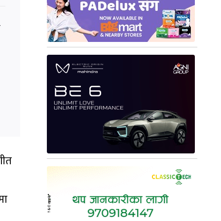
ो
गीत
मा