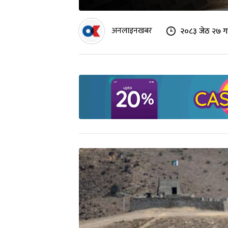
अनलाइनखबर
२०८३ जेठ २७ ग