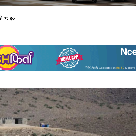
ते २२:३०