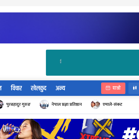
न
विचार
खेलकुद
अन्य
पात्रो
पुरबहादुर गुरुङ
नेपाल प्रज्ञा प्रतिष्ठान
एमाले-संकट