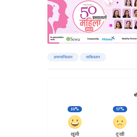
अफगानिस्तान
पाकिस्तान
य
33%
17%
खुसी
दुःखी