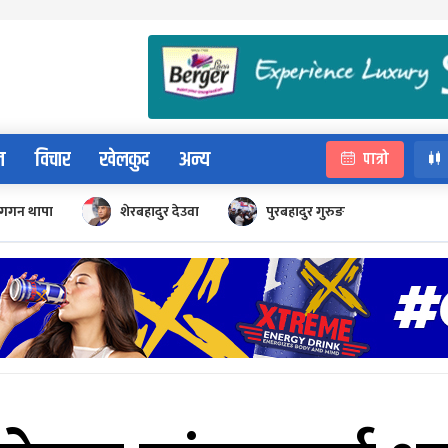
न
विचार
खेलकुद
अन्य
पात्रो
गगन थापा
शेरबहादुर देउवा
पुरबहादुर गुरुङ