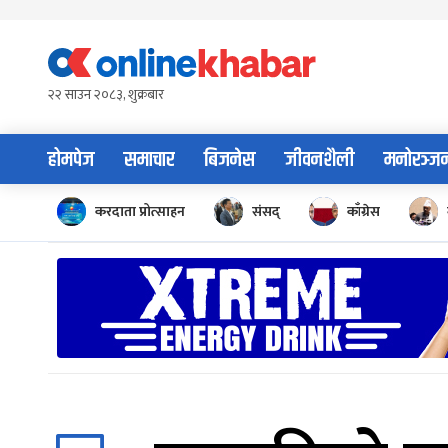
Skip
to
content
२२ साउन २०८३, शुक्रबार
होमपेज
समाचार
बिजनेस
जीवनशैली
मनोरञ्ज
करदाता प्रोत्साहन
संसद्
काँग्रेस