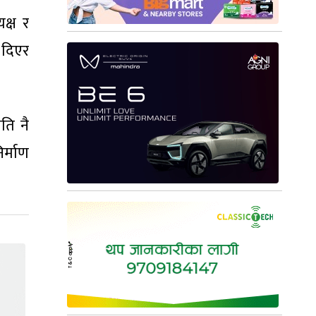
क्ष र
 दिएर
ति नै
र्माण