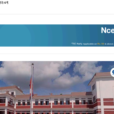
२२:०९