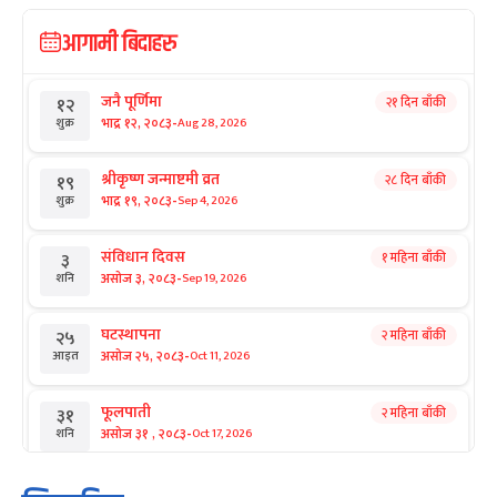
आगामी बिदाहरु
जनै पूर्णिमा
२१ दिन बाँकी
१२
-
भाद्र १२, २०८३
Aug 28, 2026
शुक्र
श्रीकृष्ण जन्माष्टमी व्रत
२८ दिन बाँकी
१९
-
भाद्र १९, २०८३
Sep 4, 2026
शुक्र
संविधान दिवस
१ महिना बाँकी
३
-
असोज ३, २०८३
Sep 19, 2026
शनि
घटस्थापना
२ महिना बाँकी
२५
-
असोज २५, २०८३
Oct 11, 2026
आइत
फूलपाती
२ महिना बाँकी
३१
-
असोज ३१ , २०८३
Oct 17, 2026
शनि
कार्तिक सङ्क्रान्ति
२ महिना बाँकी
१