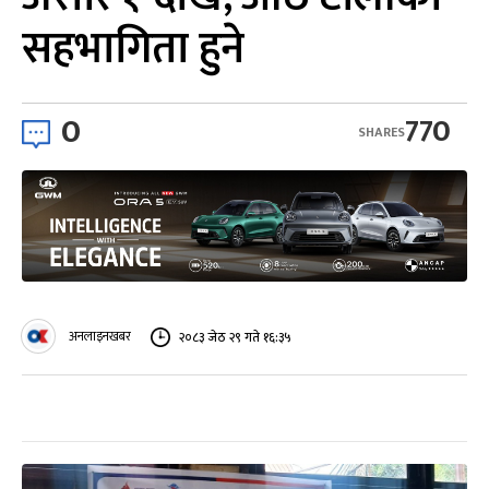
सहभागिता हुने
0
770
SHARES
अनलाइनखबर
२०८३ जेठ २९ गते १६:३५