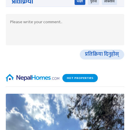
प्रतिक्रिया
भर्खरै
पुराना
लोकप्रिय
प्रतिक्रिया दिनुहोस्
HOT PROPERTIES