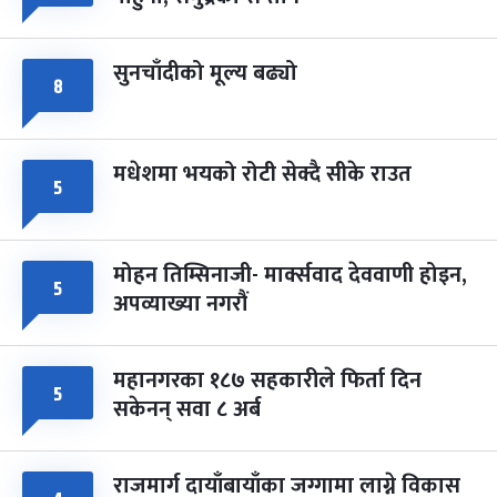
सुनचाँदीको मूल्य बढ्यो
८
मधेशमा भयको रोटी सेक्दै सीके राउत
५
मोहन तिम्सिनाजी- मार्क्सवाद देववाणी होइन,
५
अपव्याख्या नगरौं
महानगरका १८७ सहकारीले फिर्ता दिन
५
सकेनन् सवा ८ अर्ब
राजमार्ग दायाँबायाँका जग्गामा लाग्ने विकास