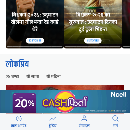
विश्वकप २०२६ : उद्घाटन
विश्वकप २०२६ को
खेलमा गोलभन्दा रेड कार्ड
सुरुवात : उद्घाटन दिनका
धेरै
दुई ठूला भिडन्त
10
STORIES
5
STORIES
लोकप्रिय
२४ घण्टा
यो साता
यो महिना
ताजा अपडेट
ट्रेन्डिङ
प्रोफाइल
सर्च