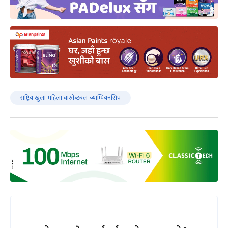
राष्ट्रिय खुला महिला बास्केटबल च्याम्पियनसिप