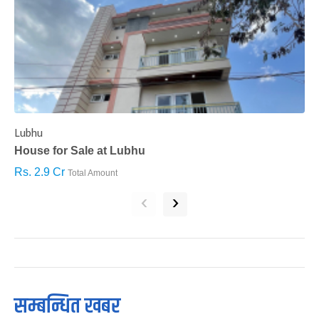
Lubhu
C
House for Sale at Lubhu
H
Rs. 2.9 Cr
R
Total Amount
‹
›
सम्बन्धित खबर