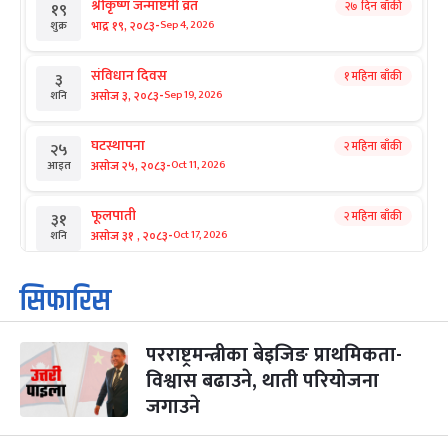
श्रीकृष्ण जन्माष्टमी व्रत
२७ दिन बाँकी
१९
-
भाद्र १९, २०८३
Sep 4, 2026
शुक्र
संविधान दिवस
१ महिना बाँकी
३
-
असोज ३, २०८३
Sep 19, 2026
शनि
घटस्थापना
२ महिना बाँकी
२५
-
असोज २५, २०८३
Oct 11, 2026
आइत
फूलपाती
२ महिना बाँकी
३१
-
असोज ३१ , २०८३
Oct 17, 2026
शनि
कार्तिक सङ्क्रान्ति
२ महिना बाँकी
१
सिफारिस
-
कार्तिक १, २०८३
Oct 18, 2026
आइत
परराष्ट्रमन्त्रीका बेइजिङ प्राथमिकता-
महानवमी
२ महिना बाँकी
३
-
विश्वास बढाउने, थाती परियोजना
कार्तिक ३, २०८३
Oct 20, 2026
मंगल
जगाउने
विजयादशमी
२ महिना बाँकी
४
-
कार्तिक ४, २०८३
Oct 21, 2026
बुध