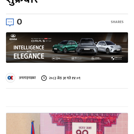
0
SHARES
अनलाइनखबर
२०८३ जेठ ३१ गते १४:०९