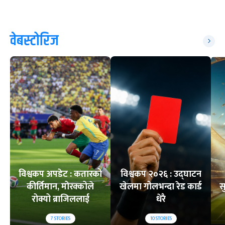
वेबस्टोरिज
विश्वकप अपडेट : कतारको
विश्वकप २०२६ : उद्घाटन
कीर्तिमान, मोरक्कोले
खेलमा गोलभन्दा रेड कार्ड
स
रोक्यो ब्राजिललाई
धेरै
7
STORIES
10
STORIES