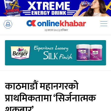
Skip
to
२३ साउन २०८३, शनिबार
content
काठमाडौं महानगरको
प्राथमिकतामा ‘सिर्जनात्मक
शुक्रबार’