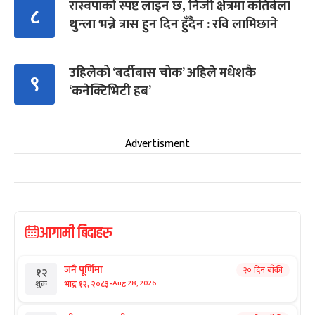
रास्वपाको स्पष्ट लाइन छ, निजी क्षेत्रमा कतिबेला
८
थुन्ला भन्ने त्रास हुन दिन हुँदैन : रवि लामिछाने
उहिलेको ‘बर्दीबास चोक’ अहिले मधेशकै
९
‘कनेक्टिभिटी हब’
Advertisment
आगामी बिदाहरु
जनै पूर्णिमा
२० दिन बाँकी
१२
-
भाद्र १२, २०८३
Aug 28, 2026
शुक्र