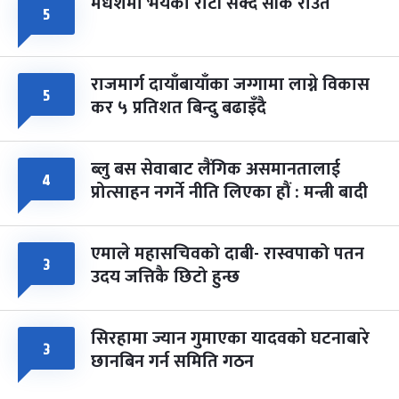
मधेशमा भयको रोटी सेक्दै सीके राउत
५
राजमार्ग दायाँबायाँका जग्गामा लाग्ने विकास
५
कर ५ प्रतिशत बिन्दु बढाइँदै
ब्लु बस सेवाबाट लैंगिक असमानतालाई
४
प्रोत्साहन नगर्ने नीति लिएका हौं : मन्त्री बादी
एमाले महासचिवको दाबी- रास्वपाको पतन
३
उदय जत्तिकै छिटो हुन्छ
सिरहामा ज्यान गुमाएका यादवको घटनाबारे
३
छानबिन गर्न समिति गठन