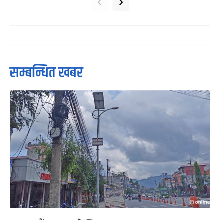
‹
›
सम्बन्धित खबर