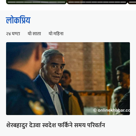
लोकप्रिय
२४ घण्टा
यो साता
यो महिना
शेरबहादुर देउवा स्वदेश फर्किने समय परिवर्तन