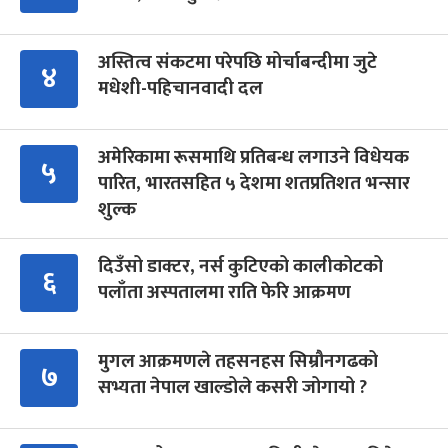
अस्तित्व संकटमा परेपछि मोर्चाबन्दीमा जुटे
४
मधेशी-पहिचानवादी दल
अमेरिकामा रूसमाथि प्रतिबन्ध लगाउने विधेयक
५
पारित, भारतसहित ५ देशमा शतप्रतिशत भन्सार
शुल्क
दिउँसो डाक्टर, नर्स कुटिएको कालीकोटको
६
पलाँता अस्पतालमा राति फेरि आक्रमण
मुगल आक्रमणले तहसनहस सिम्रौनगढको
७
सभ्यता नेपाल खाल्डोले कसरी जोगायो ?