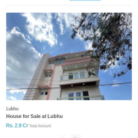
Lubhu
C
House for Sale at Lubhu
H
Rs. 2.9 Cr
R
Total Amount