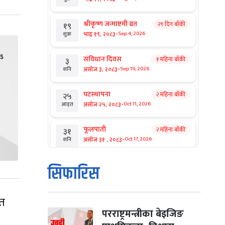
श्रीकृष्ण जन्माष्टमी व्रत
२९ दिन बाँकी
१९
-
भाद्र १९, २०८३
Sep 4, 2026
शुक्र
संविधान दिवस
१ महिना बाँकी
३
-
असोज ३, २०८३
Sep 19, 2026
शनि
घटस्थापना
२ महिना बाँकी
२५
-
असोज २५, २०८३
Oct 11, 2026
आइत
फूलपाती
२ महिना बाँकी
३१
-
असोज ३१ , २०८३
Oct 17, 2026
शनि
कार्तिक सङ्क्रान्ति
२ महिना बाँकी
१
सिफारिस
-
कार्तिक १, २०८३
Oct 18, 2026
आइत
ेत
महानवमी
२ महिना बाँकी
३
-
कार्तिक ३, २०८३
Oct 20, 2026
मंगल
परराष्ट्रमन्त्रीका बेइजिङ