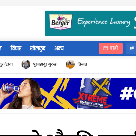
न
विचार
खेलकुद
अन्य
पात्रो
ुर देउवा
पुरबहादुर गुरुङ
तिब्बत