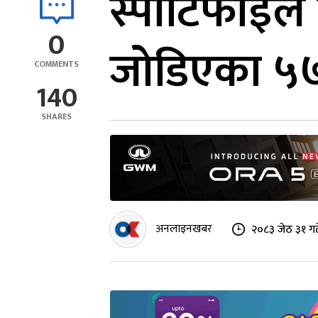
स्पोटिफाईले
0
जोडिएका ५७
COMMENTS
140
SHARES
अनलाइनखबर
२०८३ जेठ ३१ गत