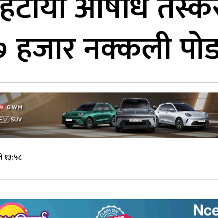
 हटायाे औषधि तस्क
 हजार नक्कली पोड
े १३:५८