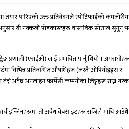
वमा तयार पारिएको उक्त प्रतिवेदनले स्पोटिफाईको कमजोरीम
 अनुसार यी नक्कली पोडकास्टहरू वास्तविक स्रोताले सुनुन् भ
याङ्किङ प्रणाली (एसईओ) लाई प्रभावित पार्नु थियो । अपराधीहर
टमा विभिन्न प्रतिबन्धित औषधिहरू (जस्तैः ओपियोइड्स र
 बिना बेच्ने अवैध अनलाइन फार्मेसी कम्पनीका लिङ्कहरू राख्ने गरे
 सर्च इन्जिनहरूमा ती अवैध वेबसाइटहरू सजिलै माथि आउँथे