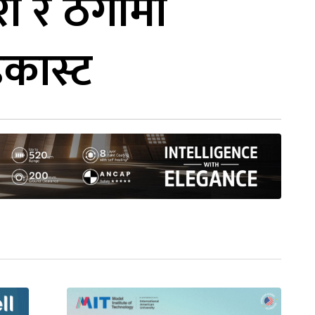
री र ठगीमा
कास्ट