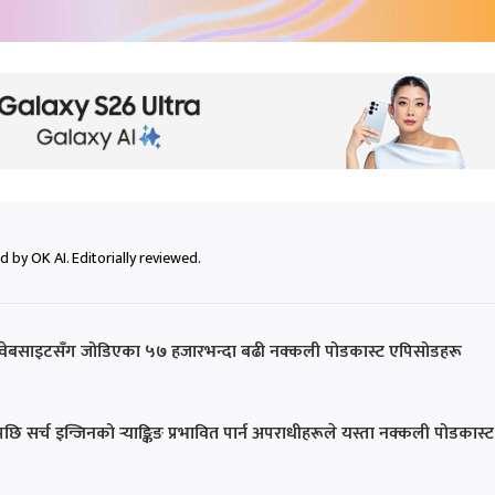
 by OK AI. Editorially reviewed.
्ने वेबसाइटसँग जोडिएका ५७ हजारभन्दा बढी नक्कली पोडकास्ट एपिसोडहरू
ि सर्च इन्जिनको र्‍याङ्किङ प्रभावित पार्न अपराधीहरूले यस्ता नक्कली पोडकास्ट