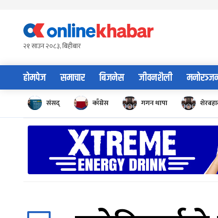
Skip
to
content
२१ साउन २०८३, बिहीबार
होमपेज
समाचार
बिजनेस
जीवनशैली
मनोरञ्ज
संसद्
काँग्रेस
गगन थापा
शेरबहाद