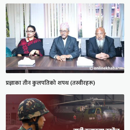
प्रज्ञाका तीन कुलपतिको शपथ (तस्वीरहरू)