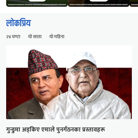
लोकप्रिय
२४ घण्टा
यो साता
यो महिना
गुन्डुमा अड्किए एमाले पुनर्गठनका प्रस्तावहरू