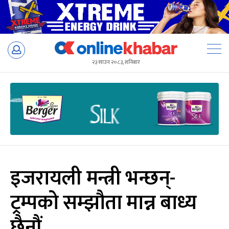
Skip
to
२३ साउन २०८३, शनिबार
content
इजरायली मन्त्री भन्छन्-
ट्रम्पको सम्झौता मान्न बाध्य
छैनौं