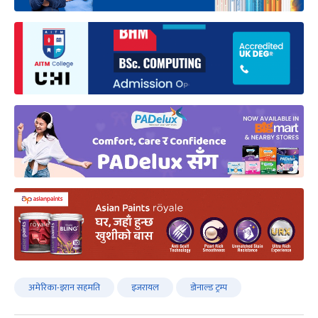
अमेरिका-इरान सहमति
इजरायल
डोनाल्ड ट्रम्प