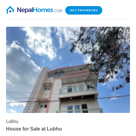
HOT PROPERTIES
Lubhu
C
House for Sale at Lubhu
H