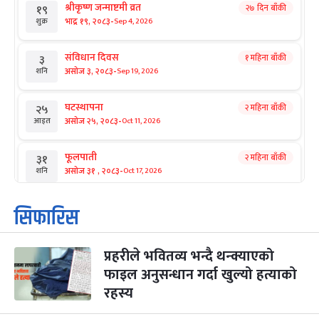
श्रीकृष्ण जन्माष्टमी व्रत
२७ दिन बाँकी
१९
-
भाद्र १९, २०८३
Sep 4, 2026
शुक्र
संविधान दिवस
१ महिना बाँकी
३
-
असोज ३, २०८३
Sep 19, 2026
शनि
घटस्थापना
२ महिना बाँकी
२५
-
असोज २५, २०८३
Oct 11, 2026
आइत
फूलपाती
२ महिना बाँकी
३१
-
असोज ३१ , २०८३
Oct 17, 2026
शनि
कार्तिक सङ्क्रान्ति
२ महिना बाँकी
१
सिफारिस
-
कार्तिक १, २०८३
Oct 18, 2026
आइत
प्रहरीले भवितव्य भन्दै थन्क्याएको
महानवमी
२ महिना बाँकी
३
-
फाइल अनुसन्धान गर्दा खुल्यो हत्याको
कार्तिक ३, २०८३
Oct 20, 2026
मंगल
रहस्य
विजयादशमी
२ महिना बाँकी
४