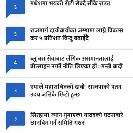
मधेशमा भयको रोटी सेक्दै सीके राउत
५
राजमार्ग दायाँबायाँका जग्गामा लाग्ने विकास
५
कर ५ प्रतिशत बिन्दु बढाइँदै
ब्लु बस सेवाबाट लैंगिक असमानतालाई
४
प्रोत्साहन नगर्ने नीति लिएका हौं : मन्त्री बादी
एमाले महासचिवको दाबी- रास्वपाको पतन
३
उदय जत्तिकै छिटो हुन्छ
सिरहामा ज्यान गुमाएका यादवको घटनाबारे
३
छानबिन गर्न समिति गठन