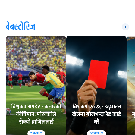
वेबस्टोरिज
विश्वकप अपडेट : कतारको
विश्वकप २०२६ : उद्घाटन
कीर्तिमान, मोरक्कोले
खेलमा गोलभन्दा रेड कार्ड
स
रोक्यो ब्राजिललाई
धेरै
7
STORIES
10
STORIES