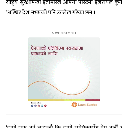
राष्ट्रिय सुरक्षामन्त्री इतामारले आफ्नो पोस्टमा इजरायल कुनै
‘अस्थिर देश’ नभएको पनि उल्लेख गरेका छन् ।
‘हामी स्पष्ट गर्न चाहन्छौं कि हामी अमेरिकासँग प्रेम गर्छौं र