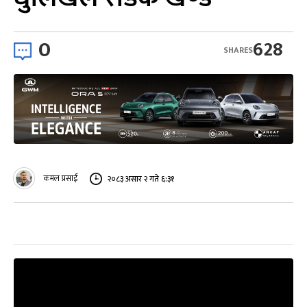
0
628
SHARES
कमल प्रसाईं
२०८३ असार २ गते ६:३१