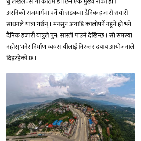
धुलिखेल–साँगा काठमाडौं छिर्ने एक मुख्य नाका हो ।
अरनिको राजमार्गमा पर्ने यो सडकमा दैनिक हजारौं सवारी
साधनले यात्रा गर्छन् । मनसुन अगाडि कालोपर्ने नहुने हो भने
दैनिक हजारौं यात्रुले पुन: सास्ती पाउने देखिन्छ । सो समस्या
नहोस् भनेर निर्माण व्यवसायीलाई निरन्तर दबाब आयोजनाले
दिइरहेको छ ।