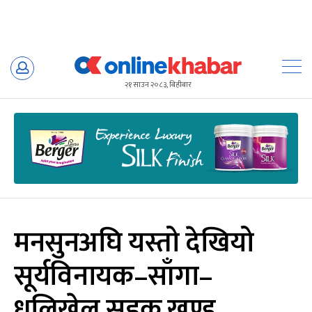
Skip
to
२१ साउन २०८३, बिहीबार
content
मनसुनअघि यस्तो देखियो
सूर्यविनायक–साँगा–
धुलिखेल सडक खण्ड