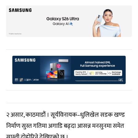
२ असार, काठमाडौं । सूर्यविनायक–धुलिखेल सडक खण्ड
निर्माण सुस्त गतिमा अगाडि बढ्दा आसन्न मनसुनमा समेत
सास्ती दोहोरिने देखिएको छ ।