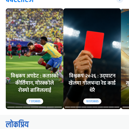
विश्वकप अपडेट : कतारको
विश्वकप २०२६ : उद्घाटन
कीर्तिमान, मोरक्कोले
खेलमा गोलभन्दा रेड कार्ड
स
रोक्यो ब्राजिललाई
धेरै
7
STORIES
10
STORIES
लोकप्रिय