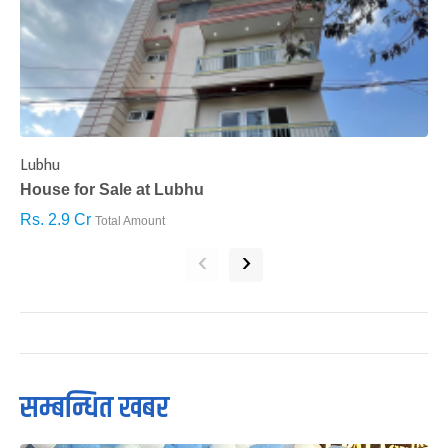
Lubhu
C
House for Sale at Lubhu
H
Rs. 2.9 Cr
R
Total Amount
‹
›
सम्बन्धित खबर