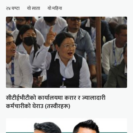
२४ घण्टा
यो साता
यो महिना
सीटीईभीटीको कार्यालयमा करार र ज्यालादारी
कर्मचारीको घेराउ (तस्वीरहरू)