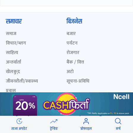
समाचार
बिजनेस
समाज
बजार
विचार/ब्लग
पर्यटन
साहित्य
रोजगार
अन्तर्वार्ता
बैंक / वित्त
खेलकुद़़
अटो
जीवनशैली/स्वास्थ्य
सूचना-प्रविधि
प्रवास
अन्तर्राष्ट्रिय
खेलकुद लाईभ
अनलाइनखबर सूची
एनपीएल २०८१
नेपालका ५० प्रभावशाली
ताजा अपडेट
ट्रेन्डिङ
प्रोफाइल
सर्च
महिला २०८२