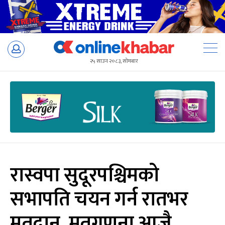
Skip
to
२५ साउन २०८३, सोमबार
content
रास्वपा सुदूरपश्चिमको
सभापति चयन गर्न रातभर
मतदान, मतगणना आजै