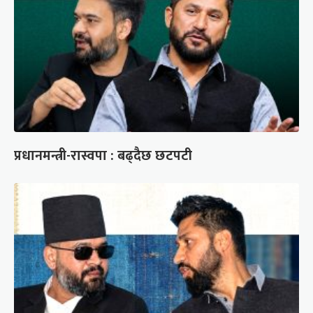
प्रधानमन्त्री-रास्वपा : बढ्दैछ छटपटी