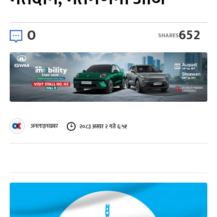
0
652
SHARES
अनलाइनखबर
२०८३ असार २ गते ६:५१