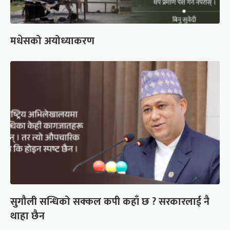
मधेसको अयोध्याकरण
सुगौली सन्धिको सक्कल कपी कहाँ छ ? सरकारलाई नै
थाहा छैन