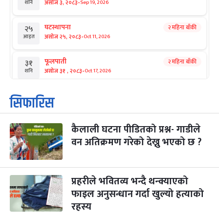
-
असोज ३, २०८३
Sep 19, 2026
शनि
घटस्थापना
२ महिना बाँकी
२५
-
असोज २५, २०८३
Oct 11, 2026
आइत
फूलपाती
२ महिना बाँकी
३१
-
असोज ३१ , २०८३
Oct 17, 2026
शनि
कार्तिक सङ्क्रान्ति
२ महिना बाँकी
१
सिफारिस
-
कार्तिक १, २०८३
Oct 18, 2026
आइत
कैलाली घटना पीडितको प्रश्न- गाडीले
महानवमी
२ महिना बाँकी
३
-
वन अतिक्रमण गरेको देख्नु भएको छ ?
कार्तिक ३, २०८३
Oct 20, 2026
मंगल
विजयादशमी
२ महिना बाँकी
४
-
कार्तिक ४, २०८३
Oct 21, 2026
बुध
प्रहरीले भवितव्य भन्दै थन्क्याएको
फाइल अनुसन्धान गर्दा खुल्यो हत्याको
पापा‌ङ्कुशा एकादशी व्रत
२ महिना बाँकी
५
रहस्य
-
कार्तिक ५, २०८३
Oct 22, 2026
बिहि