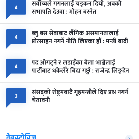
सर्वोच्चले गगनलाई चड्कन दियो, अबको
४
सभापति देउवा : मोहन बस्नेत
ब्लु बस सेवाबाट लैंगिक असमानतालाई
४
प्रोत्साहन नगर्ने नीति लिएका हौं : मन्त्री बादी
पद ओगट्ने र लडाइँका बेला भाग्नेलाई
४
पार्टीबाट धकेलेरै बिदा गर्छु : राजेन्द्र लिङ्देन
संसद्को रोष्ट्रमबाटै गृहमन्त्रीले दिए प्रश्न नगर्न
३
चेतावनी
वेबस्टोरिज