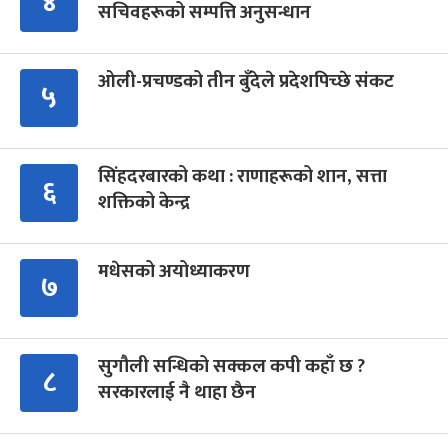
४
सचिवहरूको सम्पत्ति अनुसन्धान
ओली-प्रचण्डको तीन बुँदेले प्रदेशपिच्छे संकट
५
सिंहदरबारको कथा : राणाहरूको शान, सत्ता
६
शक्तिको केन्द्र
मधेसको अयोध्याकरण
७
सुगौली सन्धिको सक्कल कपी कहाँ छ ?
८
सरकारलाई नै थाहा छैन