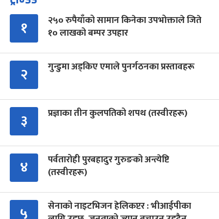
२५० रुपैयाँको सामान किनेका उपभोक्ताले जिते
१
१० लाखको बम्पर उपहार
गुन्डुमा अड्किए एमाले पुनर्गठनका प्रस्तावहरू
२
प्रज्ञाका तीन कुलपतिको शपथ (तस्वीरहरू)
३
पर्वतारोही पुरबहादुर गुरुङको अन्त्येष्टि
४
(तस्वीरहरू)
सेनाको नाइटभिजन हेलिकप्टर : भीआईपीका
५
लागि उड्छ, जनताको ज्यान बचाउन उड्दैन