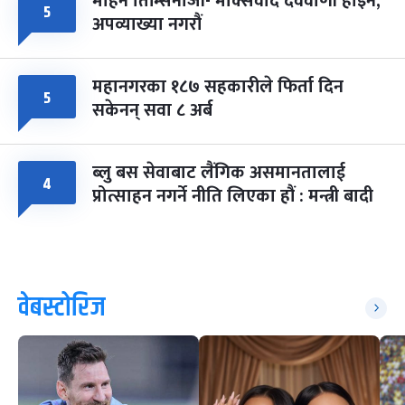
मोहन तिम्सिनाजी- मार्क्सवाद देववाणी होइन,
५
अपव्याख्या नगरौं
महानगरका १८७ सहकारीले फिर्ता दिन
५
सकेनन् सवा ८ अर्ब
ब्लु बस सेवाबाट लैंगिक असमानतालाई
४
प्रोत्साहन नगर्ने नीति लिएका हौं : मन्त्री बादी
वेबस्टोरिज