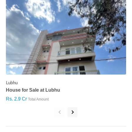
Lubhu
C
House for Sale at Lubhu
H
Rs. 2.9 Cr
R
Total Amount
‹
›