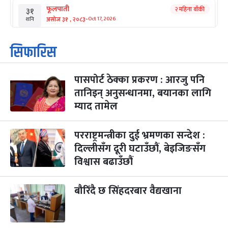
फूलपाती
२ महिना बाँकी
३१
-
असोज ३१ , २०८३
Oct 17, 2026
शनि
कार्तिक सङ्क्रान्ति
२ महिना बाँकी
१
सिफारिस
-
कार्तिक १, २०८३
Oct 18, 2026
आइत
पासपोर्ट ठेक्का प्रकरण : आरजु पनि
महानवमी
२ महिना बाँकी
३
-
तानिइन् अनुसन्धानमा, बयानका लागि
कार्तिक ३, २०८३
Oct 20, 2026
मंगल
म्याद तामेल
विजयादशमी
२ महिना बाँकी
४
-
कार्तिक ४, २०८३
Oct 21, 2026
बुध
परराष्ट्रमन्त्रीका दुई भ्रमणका सन्देश :
दिल्लीसँग दूरी घटाउँछौं, बेइजिङसँग
पापा‌ङ्कुशा एकादशी व्रत
२ महिना बाँकी
५
विश्वास बढाउँछौं
-
कार्तिक ५, २०८३
Oct 22, 2026
बिहि
कुकुर तिहार
बौरिँदै छ सिंहदरबार वैद्यखाना
३ महिना बाँकी
२२
-
कार्तिक २२, २०८३
Nov 8, 2026
आइत
गाई पूजा
३ महिना बाँकी
२३