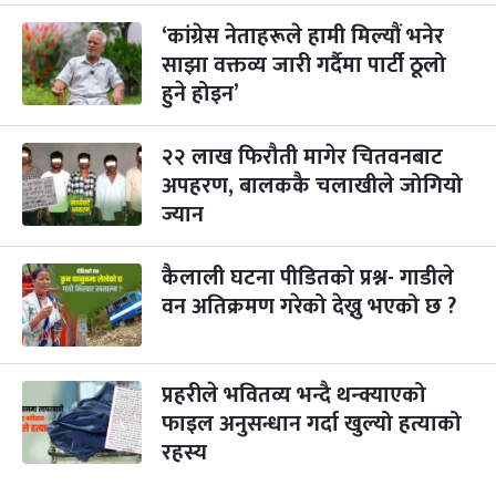
-
कार्तिक २३, २०८३
Nov 9, 2026
सोम
‘कांग्रेस नेताहरूले हामी मिल्यौं भनेर
साझा वक्तव्य जारी गर्दैमा पार्टी ठूलो
गोरुपुजा
३ महिना बाँकी
२४
-
हुने होइन’
कार्तिक २४, २०८३
Nov 10, 2026
मंगल
भाइटीका
३ महिना बाँकी
२५
२२ लाख फिरौती मागेर चितवनबाट
-
कार्तिक २५, २०८३
Nov 11, 2026
बुध
अपहरण, बालककै चलाखीले जोगियो
ज्यान
छठपर्व
३ महिना बाँकी
२९
-
कार्तिक २९, २०८३
Nov 15, 2026
आइत
कैलाली घटना पीडितको प्रश्न- गाडीले
क्रिसमस डे
वन अतिक्रमण गरेको देख्नु भएको छ ?
४ महिना बाँकी
१०
-
पौष १०, २०८३
Dec 25, 2026
शुक्र
तमुल्होछार
४ महिना बाँकी
१५
प्रहरीले भवितव्य भन्दै थन्क्याएको
-
पौष १५, २०८३
Dec 30, 2026
बुध
फाइल अनुसन्धान गर्दा खुल्यो हत्याको
रहस्य
पृथ्वी जयन्ती
५ महिना बाँकी
२७
-
पौष २७, २०८३
Jan 11, 2027
सोम