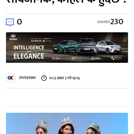
0
230
SHARES
अनलाइनखबर
२०८३ असार ३ गते १३:५६