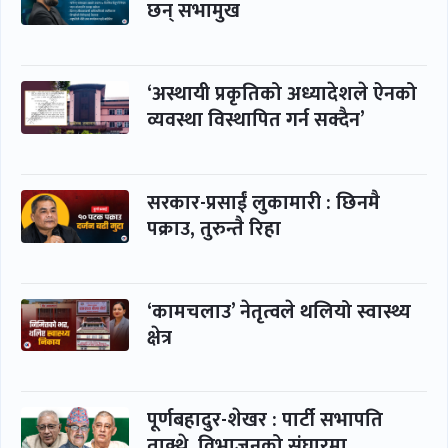
छन् सभामुख
‘अस्थायी प्रकृतिको अध्यादेशले ऐनको
व्यवस्था विस्थापित गर्न सक्दैन’
सरकार-प्रसाईं लुकामारी : छिनमै
पक्राउ, तुरुन्तै रिहा
‘कामचलाउ’ नेतृत्वले थलियो स्वास्थ्य
क्षेत्र
पूर्णबहादुर-शेखर : पार्टी सभापति
ताक्थे, विभाजनको संघारमा