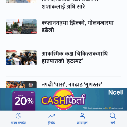
शशांकलाई अघि सारे
कप्तानगञ्जमा झिल्को, गोलबजारमा
डढेलो
आकस्मिक कक्ष चिकित्सकमाथि
हातपातको ‘हटस्पट’
नपढी ‘पास’, नपढाइ ‘गुणस्तर’
समाचार
बिजनेस
ताजा अपडेट
ट्रेन्डिङ
प्रोफाइल
सर्च