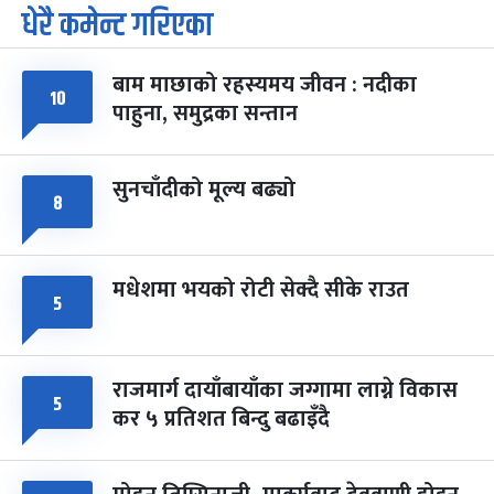
पूर्णिमा व्रत
७ महिना बाँकी
७
धेरै कमेन्ट गरिएका
-
चैत्र ७, २०८३
Mar 21, 2027
आइत
बाम माछाको रहस्यमय जीवन : नदीका
फागुपूर्णिमा
७ महिना बाँकी
८
१०
-
चैत्र ८, २०८३
Mar 22, 2027
सोम
पाहुना, समुद्रका सन्तान
सुनचाँदीको मूल्य बढ्यो
८
मधेशमा भयको रोटी सेक्दै सीके राउत
५
राजमार्ग दायाँबायाँका जग्गामा लाग्ने विकास
५
कर ५ प्रतिशत बिन्दु बढाइँदै