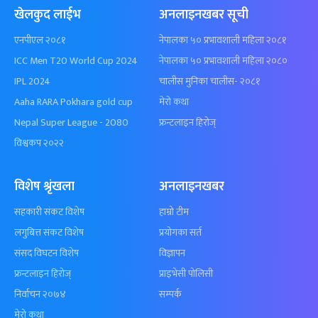
खेलकुद लाईभ
अनलाइनखबर सूची
एनपीएल २०८१
नेपालका ५० प्रभावशाली महिला २०८१
ICC Men T20 World Cup 2024
नेपालका ५० प्रभावशाली महिला २०८०
IPL 2024
चालीस मुनिका चालीस- २०८१
Aaha RARA Pokhara gold cup
मेरो कथा
Nepal Super League - 2080
फ्रन्टलाइन हिरोज्
विश्वकप २०२२
विशेष श्रृंखला
अनलाइनखबर
सहकारी संकट विशेष
हाम्रो टीम
लगुबित्त संकट विशेष
प्रयोगका सर्त
संसद विघटन विशेष
विज्ञापन
फ्रन्टलाइन हिरोज्
प्राइभेसी पोलिसी
निर्वाचन २०७४
सम्पर्क
मेरो कथा