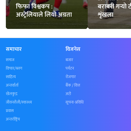
फिफा विश्वकप :
बराबरी गर्‍यो
अस्ट्रेलियाले लियो अग्रता
शृंखला
समाचार
विजनेस
समाज
बजार
विचार/ब्लग
पर्यटन
साहित्य
रोजगार
अन्तर्वार्ता
बैँक / वित्त
खेलकुद़़
अटो
जीवनशैली/स्वास्थ्य
सूचना-प्रविधि
प्रवास
अन्तर्राष्ट्रिय