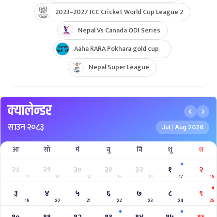
2023–2027 ICC Cricket World Cup League 2
Nepal Vs Canada ODI Series
Aaha RARA Pokhara gold cup
Nepal Super League
क्यालेन्डर
साउन २०८३
Jul
Aug 2026
/
आ
सो
मं
बु
बि
शु
श
२८
२९
३०
३१
३२
१
२
12
13
14
15
16
17
18
३
४
५
६
७
८
९
19
20
21
22
23
24
25