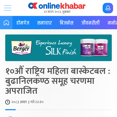
२२ साउन २०८३, शुक्रबार
होमपेज
समाचार
बिजनेस
जीवनशैली
मनोर
१०औं राष्ट्रिय महिला बास्केटबल :
बुढानिलकण्ठ समूह चरणमा
अपराजित
२०८३ असार ३ गते २२:१०