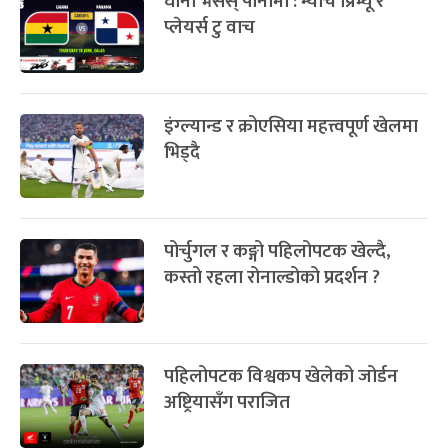
घाना भर्सेस् पानामा : म्याच प्रिभ्यू र
प्लेयर्स टु वाच
इंग्ल्यान्ड र क्रोएसिया महत्त्वपूर्ण खेलमा
भिड्दै
पोर्चुगल र कङ्गो पहिलोपटक खेल्दै,
कस्तो रहला रोनाल्डोको प्रदर्शन ?
पहिलोपटक विश्वकप खेलेको जोर्डन
अष्ट्रियासँग पराजित