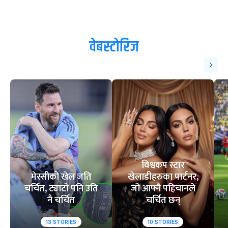
वेबस्टोरिज
विश्वकप स्टार
मेस्सीको खेल जति
खेलाडीहरुका पार्टनर,
चर्चित, ट्याटो पनि उति
जो आफ्नै पहिचानले
नै चर्चित
चर्चित छन्
13
STORIES
10
STORIES