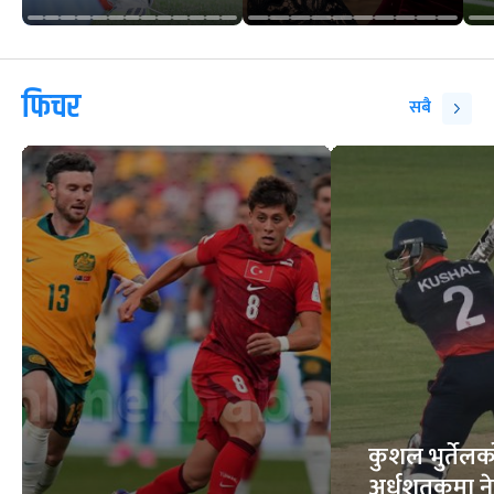
फिचर
सबै
कुशल भुर्तेलक
अर्धशतकमा न