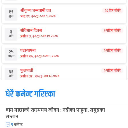
श्रीकृष्ण जन्माष्टमी व्रत
२८ दिन बाँकी
१९
-
भाद्र १९, २०८३
Sep 4, 2026
शुक्र
संविधान दिवस
१ महिना बाँकी
३
-
असोज ३, २०८३
Sep 19, 2026
शनि
घटस्थापना
२ महिना बाँकी
२५
-
असोज २५, २०८३
Oct 11, 2026
आइत
फूलपाती
२ महिना बाँकी
३१
-
असोज ३१ , २०८३
Oct 17, 2026
शनि
कार्तिक सङ्क्रान्ति
धेरै कमेन्ट गरिएका
२ महिना बाँकी
१
-
कार्तिक १, २०८३
Oct 18, 2026
आइत
बाम माछाको रहस्यमय जीवन : नदीका पाहुना, समुद्रका
महानवमी
२ महिना बाँकी
३
सन्तान
-
कार्तिक ३, २०८३
Oct 20, 2026
मंगल
९
कमेन्ट