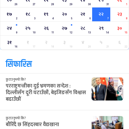
१०
११
१२
१३
१४
१५
१६
26
27
28
29
30
31
1
१७
१८
१९
२०
२१
२२
२३
2
3
4
5
6
7
8
२४
२५
२६
२७
२८
२९
३०
9
10
11
12
13
14
15
३१
१
२
३
४
५
६
16
17
18
19
20
21
22
सिफारिस
छुटाउनुभयो कि?
परराष्ट्रमन्त्रीका दुई भ्रमणका सन्देश :
दिल्लीसँग दूरी घटाउँछौं, बेइजिङसँग विश्वास
बढाउँछौं
छुटाउनुभयो कि?
बौरिँदै छ सिंहदरबार वैद्यखाना