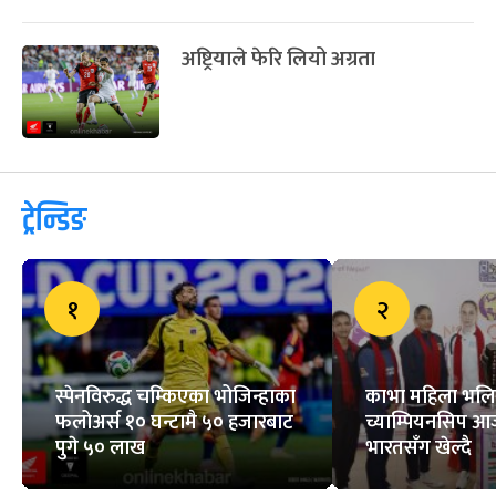
अष्ट्रियाले फेरि लियो अग्रता
ट्रेन्डिङ
१
२
स्पेनविरुद्ध चम्किएका भोजिन्हाका
काभा महिला भल
फलोअर्स १० घन्टामै ५० हजारबाट
च्याम्पियनसिप आ
पुगे ५० लाख
भारतसँग खेल्दै