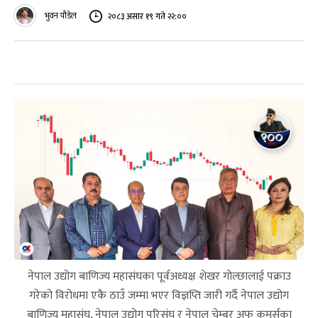
भुवन पौडेल
२०८३ असार १९ गते २२:००
नेपाल उद्योग बाणिज्य महासंघका पूर्वअध्यक्ष शेखर गोल्छालाई पक्राउ
गरेको विरोधमा एकै ठाउँ जम्मा भएर विज्ञप्ति जारी गर्दै नेपाल उद्योग
बाणिज्य महासंघ, नेपाल उद्योग परिसंघ र नेपाल चेम्बर अफ कमर्सका