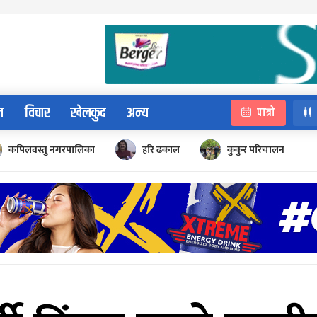
न
विचार
खेलकुद
अन्य
पात्रो
कपिलवस्तु नगरपालिका
हरि ढकाल
कुकुर परिचालन