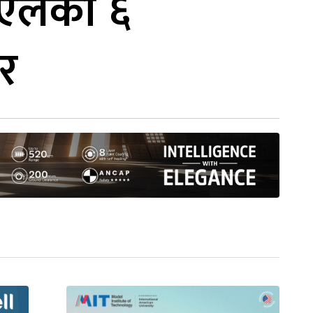
नपीएलका ६
सर