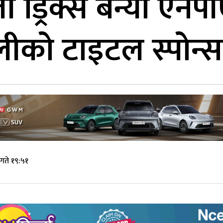
र्जी ड्रिंक्स बन्यो ए
ोलीको टाइटल स्पोन्
गते १९:५१