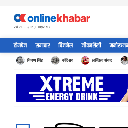
Skip
to
content
२४ साउन २०८३, आइतबार
होमपेज
समाचार
बिजनेस
जीवनशैली
मनोरञ्ज
किरण सिंह
कोटेश्वर
अस्तित्व संकट