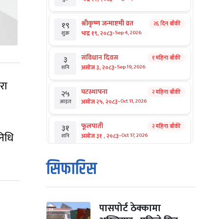
श्रीकृष्ण जन्माष्टमी व्रत
२६ दिन बाँकी
१९
-
भाद्र १९, २०८३
Sep 4, 2026
शुक्र
संविधान दिवस
१ महिना बाँकी
३
-
असोज ३, २०८३
Sep 19, 2026
शनि
रा
घटस्थापना
२ महिना बाँकी
२५
-
असोज २५, २०८३
Oct 11, 2026
आइत
फूलपाती
२ महिना बाँकी
३१
निधि
-
असोज ३१ , २०८३
Oct 17, 2026
शनि
कार्तिक सङ्क्रान्ति
२ महिना बाँकी
१
सिफारिस
-
कार्तिक १, २०८३
Oct 18, 2026
आइत
महानवमी
२ महिना बाँकी
३
-
कार्तिक ३, २०८३
Oct 20, 2026
मंगल
पासपोर्ट ठेक्कामा