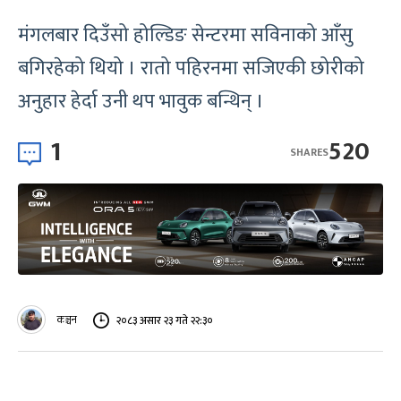
मंगलबार दिउँसो होल्डिङ सेन्टरमा सविनाको आँसु
बगिरहेको थियो । रातो पहिरनमा सजिएकी छोरीको
अनुहार हेर्दा उनी थप भावुक बन्थिन् ।
1
520
SHARES
कञ्चन
२०८३ असार २३ गते २२:३०