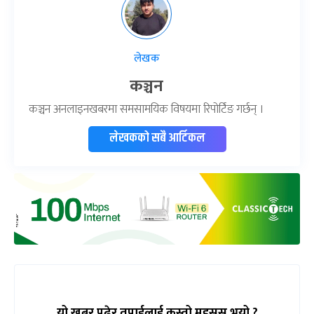
लेखक
कञ्चन
कञ्चन अनलाइनखबरमा समसामयिक विषयमा रिपोर्टिङ गर्छन् ।
लेखकको सबै आर्टिकल
यो खबर पढेर तपाईलाई कस्तो महसुस भयो ?