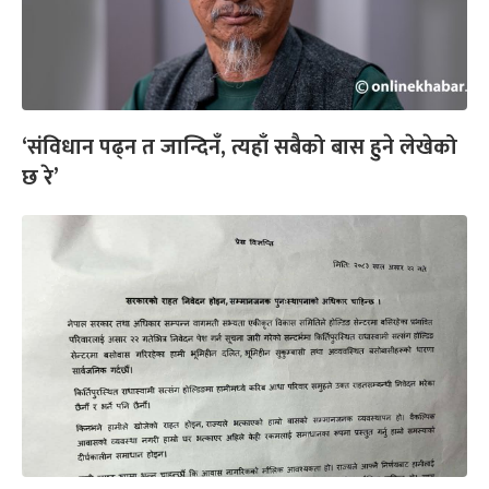
‘संविधान पढ्न त जान्दिनँ, त्यहाँ सबैको बास हुने लेखेको
छ रे’