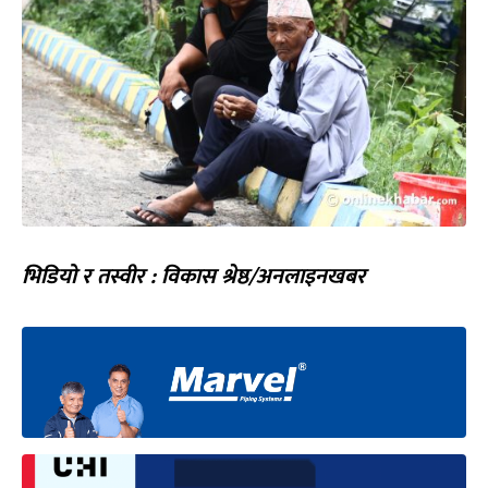
भिडियो र तस्वीर : विकास श्रेष्ठ/अनलाइनखबर