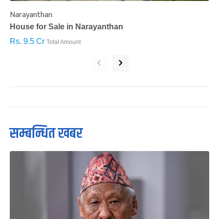
Narayanthan
I
House for Sale in Narayanthan
H
Rs. 9.5 Cr
R
Total Amount
‹
›
सम्बन्धित खबर