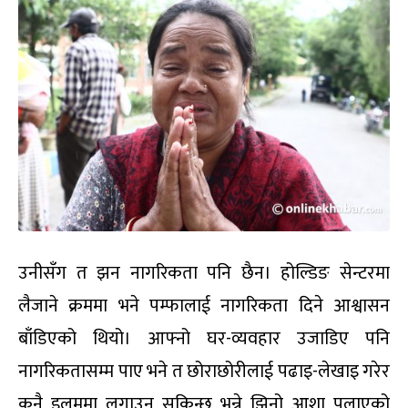
उनीसँग त झन नागरिकता पनि छैन। होल्डिङ सेन्टरमा
लैजाने क्रममा भने पम्फालाई नागरिकता दिने आश्वासन
बाँडिएको थियो। आफ्नो घर-व्यवहार उजाडिए पनि
नागरिकतासम्म पाए भने त छोराछोरीलाई पढाइ-लेखाइ गरेर
कुनै इलममा लगाउन सकिन्छ भन्ने झिनो आशा पलाएको