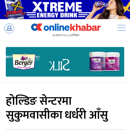
Skip
to
२३ साउन २०८३, शनिबार
content
होल्डिङ सेन्टरमा
सुकुमवासीका धर्धरी आँसु