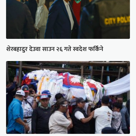
शेरबहादुर देउवा साउन २६ गते स्वदेश फर्किने