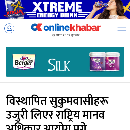
Skip
to
२२ साउन २०८३, शुक्रबार
content
विस्थापित सुकुमवासीहरू
उजुरी लिएर राष्ट्रिय मानव
अधिकार आयोग पुगे