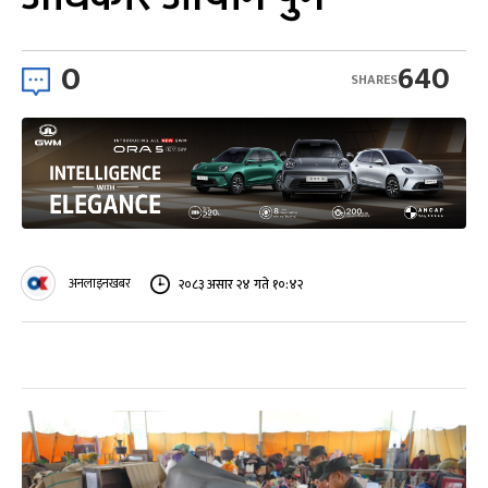
0
640
SHARES
अनलाइनखबर
२०८३ असार २४ गते १०:४२