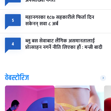
अपव्याख्या नगरौं
महानगरका १८७ सहकारीले फिर्ता दिन
५
सकेनन् सवा ८ अर्ब
ब्लु बस सेवाबाट लैंगिक असमानतालाई
४
प्रोत्साहन नगर्ने नीति लिएका हौं : मन्त्री बादी
वेबस्टोरिज