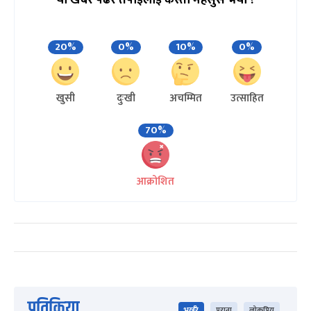
यो खबर पढेर तपाईलाई कस्तो महसुस भयो ?
20%
0%
10%
0%
खुसी
दुःखी
अचम्मित
उत्साहित
70%
आक्रोशित
प्रतिक्रिया
भर्खरै
पुराना
लोकप्रिय