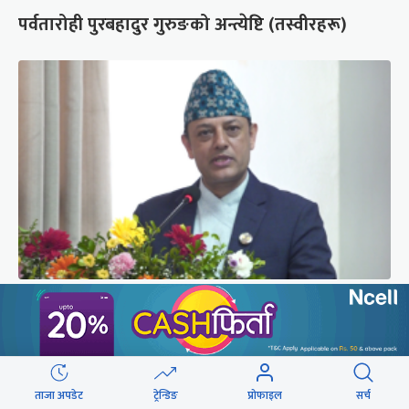
पर्वतारोही पुरबहादुर गुरुङको अन्त्येष्टि (तस्वीरहरू)
‘संसद्‍मा कालो चस्मा खोल्नू, बैठक चल्दा सेयर कारोबार
नगर्नू’
ताजा अपडेट
ट्रेन्डिङ
प्रोफाइल
सर्च