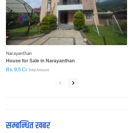
Narayanthan
I
House for Sale in Narayanthan
H
Rs. 9.5 Cr
R
Total Amount
‹
›
सम्बन्धित खबर