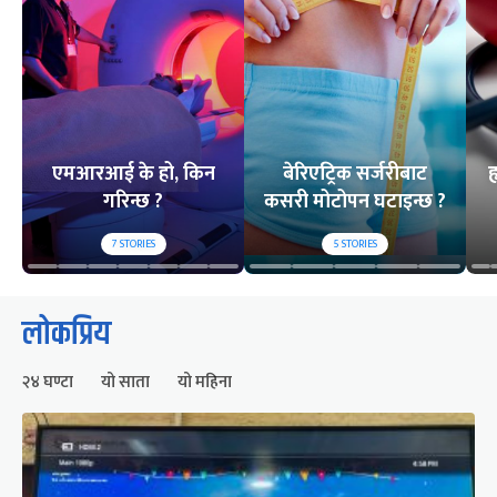
एमआरआई के हो, किन
बेरिएट्रिक सर्जरीबाट
ह
गरिन्छ ?
कसरी मोटोपन घटाइन्छ ?
7
STORIES
5
STORIES
लोकप्रिय
२४ घण्टा
यो साता
यो महिना