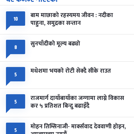
-
चैत्र ७, २०८३
Mar 21, 2027
आइत
बाम माछाको रहस्यमय जीवन : नदीका
फागुपूर्णिमा
७ महिना बाँकी
८
१०
पाहुना, समुद्रका सन्तान
-
चैत्र ८, २०८३
Mar 22, 2027
सोम
सुनचाँदीको मूल्य बढ्यो
८
मधेशमा भयको रोटी सेक्दै सीके राउत
५
राजमार्ग दायाँबायाँका जग्गामा लाग्ने विकास
५
कर ५ प्रतिशत बिन्दु बढाइँदै
मोहन तिम्सिनाजी- मार्क्सवाद देववाणी होइन,
५