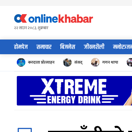
Skip
to
content
२२ साउन २०८३, शुक्रबार
होमपेज
समाचार
बिजनेस
जीवनशैली
मनोरञ्ज
करदाता प्रोत्साहन
संसद्
गगन थापा