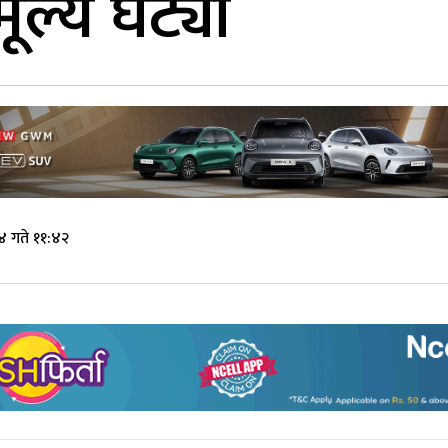
ूल्य घट्यो
 गते ११:४२