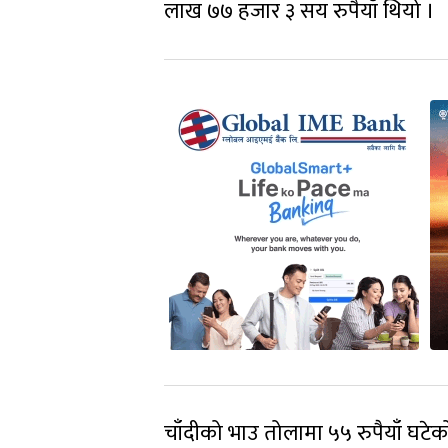
लाख ७७ हजार ३ सय रुपैयाँ थियो ।
चाँदीको भाउ तोलामा ५५ रुपैयाँ घटे