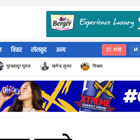
न
विचार
खेलकुद
अन्य
पात्रो
पुरबहादुर गुरुङ
खगेन्द्र सुनार
तिब्बत