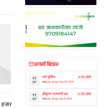
आगामी बिदाहरु
जनै पूर्णिमा
२१ दिन बाँकी
१२
-
भाद्र १२, २०८३
Aug 28, 2026
शुक्र
श्रीकृष्ण जन्माष्टमी व्रत
२८ दिन बाँकी
१९
-
भाद्र १९, २०८३
Sep 4, 2026
शुक्र
४ हजार