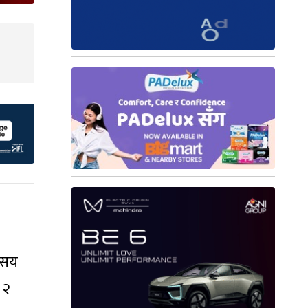
 सय
 २