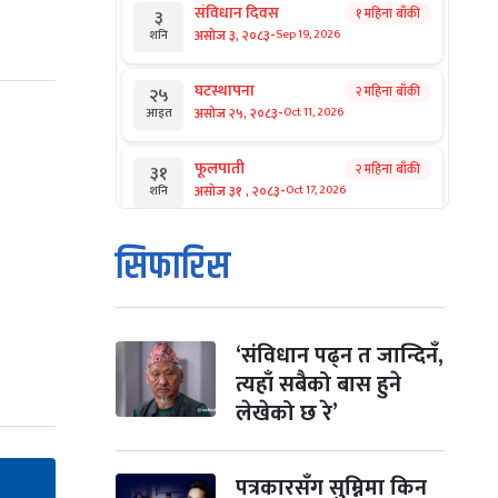
संविधान दिवस
१ महिना बाँकी
३
-
असोज ३, २०८३
Sep 19, 2026
शनि
घटस्थापना
२ महिना बाँकी
२५
-
असोज २५, २०८३
Oct 11, 2026
आइत
फूलपाती
२ महिना बाँकी
३१
-
असोज ३१ , २०८३
Oct 17, 2026
शनि
कार्तिक सङ्क्रान्ति
२ महिना बाँकी
१
सिफारिस
-
कार्तिक १, २०८३
Oct 18, 2026
आइत
महानवमी
२ महिना बाँकी
३
-
कार्तिक ३, २०८३
Oct 20, 2026
मंगल
‘संविधान पढ्न त जान्दिनँ,
त्यहाँ सबैको बास हुने
विजयादशमी
२ महिना बाँकी
४
लेखेको छ रे’
-
कार्तिक ४, २०८३
Oct 21, 2026
बुध
पापा‌ङ्कुशा एकादशी व्रत
पत्रकारसँग सुम्निमा किन
२ महिना बाँकी
५